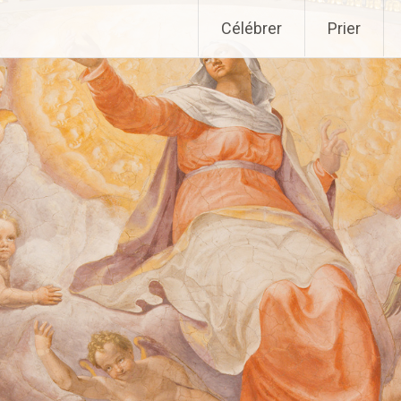
Aller
Célébrer
Prier
au
contenu
principal