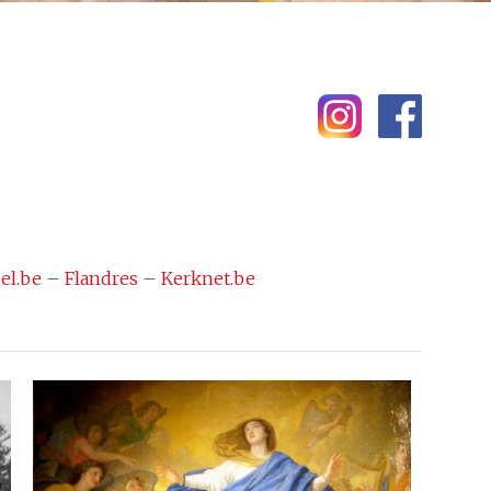
el.be
–
Flandres
–
Kerknet.be