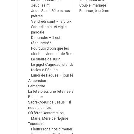
Messe Chrismale
Traditionnelles
Jeudi saint
Couple, mariage
Jeudi Saint: Fêtons nos
Enfance, baptême
prêtres
Vendredi saint – la croix
Samedi saint et vigile
pascale
Dimanche – Il est
réssuscité !
Pourquoi dit-on que les
cloches viennent de Rome ?
Le suaire de Turin
Le gigot d’agneau, star des
tables à Pâques
Lundi de Pâques – jour férié
Ascension
Pentecôte
La fête Dieu, une fête née en
Belgique
Sacré-Coeur de Jésus – Il
nous a aimés.
Où fêter l’Assomption
Marie, Mère de l’Eglise
Toussaint
Fleurissons nos cimetières