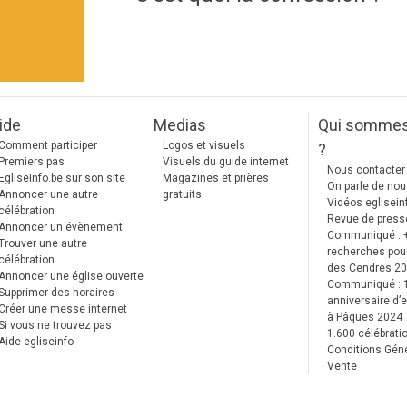
ide
Medias
Qui somme
Comment participer
Logos et visuels
?
Premiers pas
Visuels du guide internet
Nous contacter
EgliseInfo.be sur son site
Magazines et prières
On parle de no
Annoncer une autre
gratuits
Vidéos eglisein
célébration
Revue de press
Annoncer un évènement
Communiqué : 
Trouver une autre
recherches pour
célébration
des Cendres 2
Annoncer une église ouverte
Communiqué :
Supprimer des horaires
anniversaire d’e
Créer une messe internet
à Pâques 2024
Si vous ne trouvez pas
1.600 célébrati
Aide egliseinfo
Conditions Gén
Vente