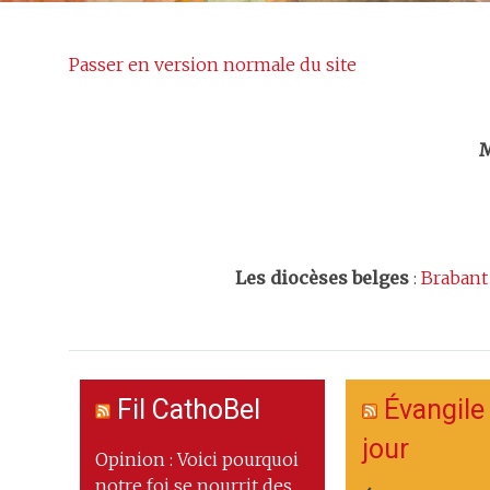
Passer en version normale du site
Trouv
M
Les
diocèses belges
:
Brabant
Fil CathoBel
Évangile
jour
Opinion : Voici pourquoi
notre foi se nourrit des