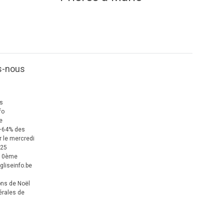
s-nous
us
fo
e
+64% des
 le mercredi
025
 10ème
gliseinfo.be
ons de Noël
érales de