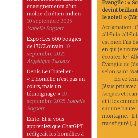
Évangile : « S
enseignements d’un
devint brilla
moine chrétien indien
le soleil » (Mt 1
10 septembre 2025
Acclamation : (M
Isabelle Bogaert
Alléluia. Allélui
Expo : Les 600 bougies
est mon Fils b
de l’UCLouvain
10
en qui je trouve
septembre 2025
écoutez-le ! All
Angélique Tasiaux
Évangile de Jés
Denis Le Chatelier :
selon saint Ma
« L’homélie n’est pas un
En ce temp
cours, mais un
Jésus prit avec 
témoignage »
10
Jacques et Jean
septembre 2025
Isabelle
et il les emmena
Bogaert
sur une haute
montagne. Il f
Edito: Et si vous
transfiguré […]
appreniez que ChatGPT
rédigeait les homélies à