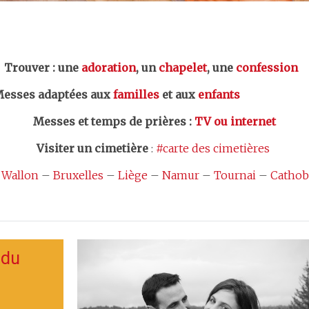
er : une
adoration
, un
chapelet
, une
confession
esses adaptées aux
familles
et aux
enfants
Messes et temps de prières
:
TV ou internet
Visiter un cimetière
:
#carte des cimetières
 Wallon
–
Bruxelles
–
Liège
–
Namur
–
Tournai
–
Cathob
 du