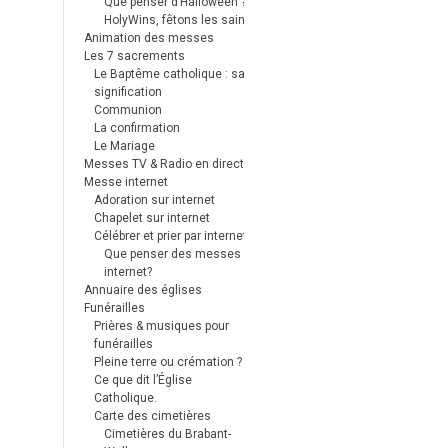
Que penser d’Halloween ?
HolyWins, fêtons les saints !
Animation des messes
Les 7 sacrements
Le Baptême catholique : sa
signification
Communion
La confirmation
Le Mariage
Messes TV & Radio en direct
Messe internet
Adoration sur internet
Chapelet sur internet
Célébrer et prier par internet
Que penser des messes
internet?
Annuaire des églises
Funérailles
Prières & musiques pour
funérailles
Pleine terre ou crémation ?
Ce que dit l’Église
Catholique.
Carte des cimetières
Cimetières du Brabant-