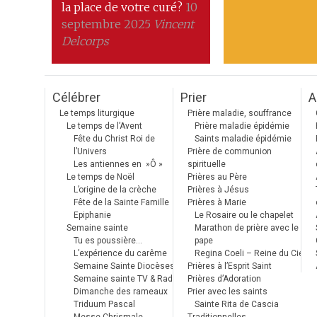
la place de votre curé?
10
septembre 2025
Vincent
Delcorps
Célébrer
Prier
A
Le temps liturgique
Prière maladie, souffrance
Le temps de l’Avent
Prière maladie épidémie
Fête du Christ Roi de
Saints maladie épidémie
l’Univers
Prière de communion
Les antiennes en »Ô »
spirituelle
Le temps de Noël
Prières au Père
L’origine de la crèche
Prières à Jésus
Fête de la Sainte Famille
Prières à Marie
Epiphanie
Le Rosaire ou le chapelet
Semaine sainte
Marathon de prière avec le
Tu es poussière…
pape
L’expérience du carême
Regina Coeli – Reine du Ciel
Semaine Sainte Diocèses
Prières à l’Esprit Saint
Semaine sainte TV & Radio
Prières d’Adoration
Dimanche des rameaux
Prier avec les saints
Triduum Pascal
Sainte Rita de Cascia