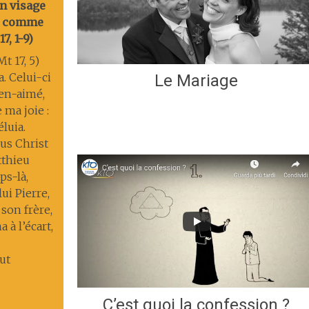
on visage
nt comme
7, 1-9)
t 17, 5)
a. Celui-ci
Le Mariage
ien-aimé,
 ma joie :
éluia.
us Christ
tthieu
s-là,
lui Pierre,
 son frère,
 à l’écart,
ut
C’est quoi la confession ?