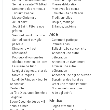
Semaine Sainte Diocèses
Prières à l’Esprit Saint
Semaine sainte TV & Radio
Prières d’Adoration
Dimanche des rameaux
Prier avec les saints
Triduum Pascal
Sainte Rita de Cascia
Messe Chrismale
Traditionnelles
Jeudi saint
Couple, mariage
Jeudi Saint: Fêtons nos
Enfance, baptême
prêtres
Aide
Vendredi saint – la croix
Samedi saint et vigile
Comment participer
pascale
Premiers pas
Dimanche – Il est
EgliseInfo.be sur son site
réssuscité !
Annoncer une autre
Pourquoi dit-on que les
célébration
cloches viennent de Rome ?
Annoncer un évènement
Le suaire de Turin
Trouver une autre
Le gigot d’agneau, star des
célébration
tables à Pâques
Annoncer une église ouverte
Lundi de Pâques – jour férié
Supprimer des horaires
Ascension
Créer une messe internet
Pentecôte
Si vous ne trouvez pas
La fête Dieu, une fête née en
Aide egliseinfo
Belgique
Medias
Sacré-Coeur de Jésus – Il
nous a aimés.
Logos et visuels