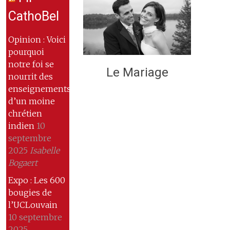
CathoBel
Opinion : Voici
pourquoi
notre foi se
Le Mariage
nourrit des
enseignements
d’un moine
chrétien
indien
10
septembre
2025
Isabelle
Bogaert
Expo : Les 600
bougies de
l’UCLouvain
10 septembre
2025