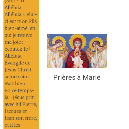
(Mt 17, 5)
Alléluia.
Alléluia. Celui-
ci est mon Fils
bien-aimé, en
qui je trouve
ma joie :
écoutez-le !
Alléluia.
Évangile de
Jésus Christ
Prières à Marie
selon saint
Matthieu
En ce temps-
là, Jésus prit
avec lui Pierre,
Jacques et
Jean son frère,
et il les