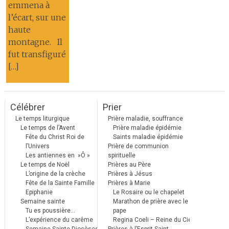
emmena à
l’écart, sur une
haute
montagne. Il
fut transfiguré
[…]
Célébrer
Prier
Le temps liturgique
Prière maladie, souffrance
Le temps de l’Avent
Prière maladie épidémie
Fête du Christ Roi de
Saints maladie épidémie
l’Univers
Prière de communion
Les antiennes en »Ô »
spirituelle
Le temps de Noël
Prières au Père
L’origine de la crèche
Prières à Jésus
Fête de la Sainte Famille
Prières à Marie
Epiphanie
Le Rosaire ou le chapelet
Semaine sainte
Marathon de prière avec le
Tu es poussière…
pape
L’expérience du carême
Regina Coeli – Reine du Ciel