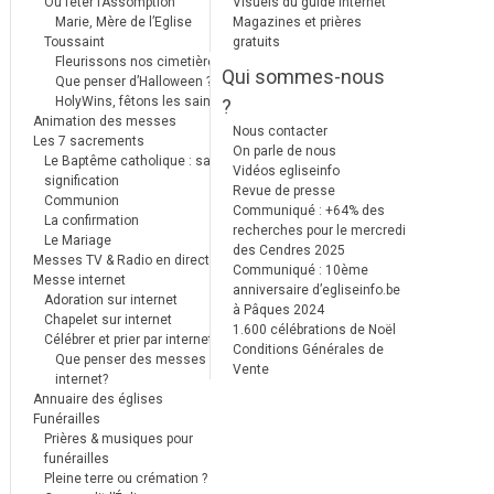
Où fêter l’Assomption
Visuels du guide internet
Marie, Mère de l’Eglise
Magazines et prières
Toussaint
gratuits
Fleurissons nos cimetières
Qui sommes-nous
Que penser d’Halloween ?
HolyWins, fêtons les saints !
?
Animation des messes
Nous contacter
Les 7 sacrements
On parle de nous
Le Baptême catholique : sa
Vidéos egliseinfo
signification
Revue de presse
Communion
Communiqué : +64% des
La confirmation
recherches pour le mercredi
Le Mariage
des Cendres 2025
Messes TV & Radio en direct
Communiqué : 10ème
Messe internet
anniversaire d’egliseinfo.be
Adoration sur internet
à Pâques 2024
Chapelet sur internet
1.600 célébrations de Noël
Célébrer et prier par internet
Conditions Générales de
Que penser des messes
Vente
internet?
Annuaire des églises
Funérailles
Prières & musiques pour
funérailles
Pleine terre ou crémation ?