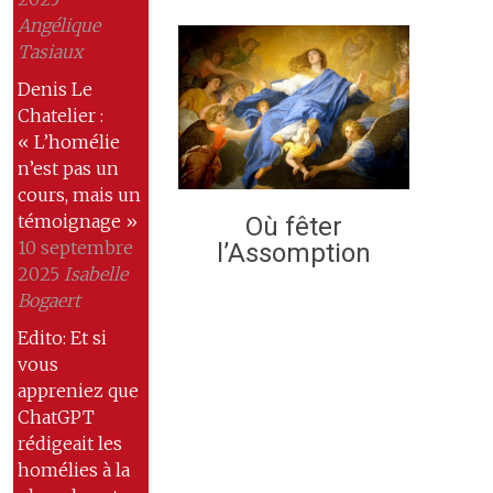
Angélique
Tasiaux
Denis Le
Chatelier :
« L’homélie
n’est pas un
cours, mais un
témoignage »
Où fêter
10 septembre
l’Assomption
2025
Isabelle
Bogaert
Edito: Et si
vous
appreniez que
ChatGPT
rédigeait les
homélies à la