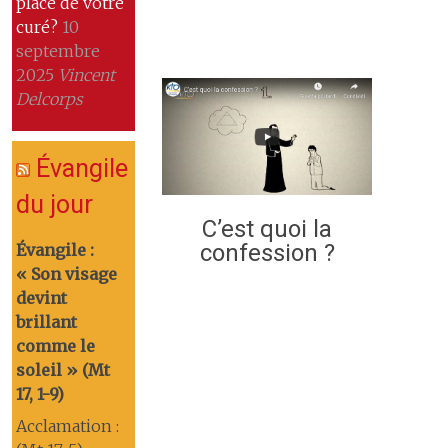
place de votre
curé?
10
septembre
2025
Vincent
Delcorps
Évangile
du jour
C’est quoi la
confession ?
Évangile :
« Son visage
devint
brillant
comme le
soleil » (Mt
17, 1-9)
Acclamation :