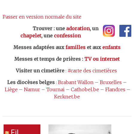
Passer en version normale du site
Trouver : une
adoration
, un
chapelet
, une
confession
Messes adaptées aux
familles
et aux
enfants
Messes et temps de prières
:
TV ou internet
Visiter un cimetière
:
#carte des cimetières
Les
diocèses belges
:
Brabant Wallon
–
Bruxelles
–
Liège
–
Namur
–
Tournai
–
Cathobel.be
–
Flandres
–
Kerknet.be
Fil