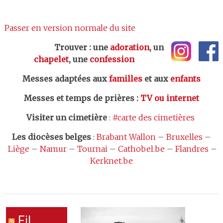
Passer en version normale du site
Trouver : une
adoration
, un
chapelet
, une
confession
Messes adaptées aux
familles
et aux
enfants
Messes et temps de prières
:
TV ou internet
Visiter un cimetière
:
#carte des cimetières
Les
diocèses belges
:
Brabant Wallon
–
Bruxelles
–
Liège
–
Namur
–
Tournai
–
Cathobel.be
–
Flandres
–
Kerknet.be
Fil