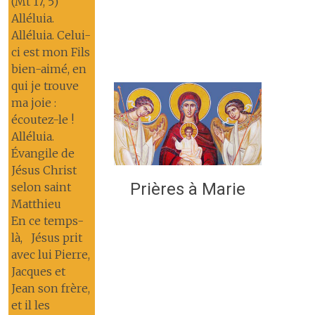
(Mt 17, 5)
Alléluia.
Alléluia. Celui-
ci est mon Fils
bien-aimé, en
qui je trouve
ma joie :
écoutez-le !
Alléluia.
Évangile de
Jésus Christ
Prières à Marie
selon saint
Matthieu
En ce temps-
là, Jésus prit
avec lui Pierre,
Jacques et
Jean son frère,
et il les