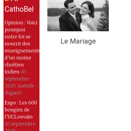
CathoBel
Opinion : Voici
pourquoi
notre foi se
Le Mariage
nourrit des
enseignements
d’un moine
chrétien
indien
10
septembre
2025
Isabelle
Bogaert
Expo : Les 600
bougies de
l’UCLouvain
10 septembre
2025