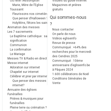
Où fêter l’Assomption
Visuels du guide internet
Marie, Mère de l’Eglise
Magazines et prières
Toussaint
gratuits
Fleurissons nos cimetières
Qui sommes-nous
Que penser d’Halloween ?
HolyWins, fêtons les saints !
?
Animation des messes
Nous contacter
Les 7 sacrements
On parle de nous
Le Baptême catholique : sa
Vidéos egliseinfo
signification
Revue de presse
Communion
Communiqué : +64% des
La confirmation
recherches pour le mercredi
Le Mariage
des Cendres 2025
Messes TV & Radio en direct
Communiqué : 10ème
Messe internet
anniversaire d’egliseinfo.be
Adoration sur internet
à Pâques 2024
Chapelet sur internet
1.600 célébrations de Noël
Célébrer et prier par internet
Conditions Générales de
Que penser des messes
Vente
internet?
Annuaire des églises
Funérailles
Prières & musiques pour
funérailles
Pleine terre ou crémation ?