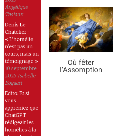
Angélique
Tasiaux
Denis Le
Chatelier :
« L’homélie
n’est pas un
cours, mais un
témoignage »
Où fêter
10 septembre
l’Assomption
2025
Isabelle
Bogaert
Edito: Et si
vous
appreniez que
ChatGPT
rédigeait les
homélies à la