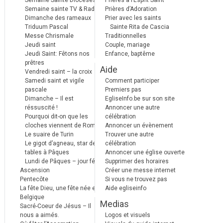
Semaine Sainte Diocèses
Prières à l’Esprit Saint
Semaine sainte TV & Radio
Prières d’Adoration
Dimanche des rameaux
Prier avec les saints
Triduum Pascal
Sainte Rita de Cascia
Messe Chrismale
Traditionnelles
Jeudi saint
Couple, mariage
Jeudi Saint: Fêtons nos
Enfance, baptême
prêtres
Aide
Vendredi saint – la croix
Samedi saint et vigile
Comment participer
pascale
Premiers pas
Dimanche – Il est
EgliseInfo.be sur son site
réssuscité !
Annoncer une autre
Pourquoi dit-on que les
célébration
cloches viennent de Rome ?
Annoncer un évènement
Le suaire de Turin
Trouver une autre
Le gigot d’agneau, star des
célébration
tables à Pâques
Annoncer une église ouverte
Lundi de Pâques – jour férié
Supprimer des horaires
Ascension
Créer une messe internet
Pentecôte
Si vous ne trouvez pas
La fête Dieu, une fête née en
Aide egliseinfo
Belgique
Medias
Sacré-Coeur de Jésus – Il
nous a aimés.
Logos et visuels