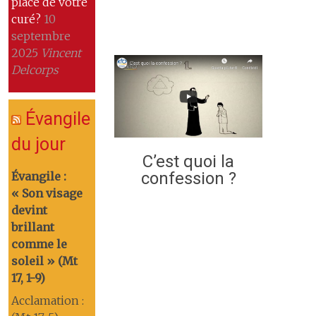
place de votre
curé?
10
septembre
2025
Vincent
Delcorps
Évangile
du jour
C’est quoi la
confession ?
Évangile :
« Son visage
devint
brillant
comme le
soleil » (Mt
17, 1-9)
Acclamation :