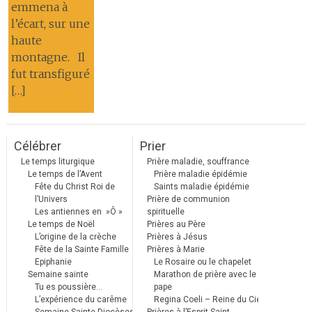
emmena à
l’écart, sur une
haute
montagne. Il
fut transfiguré
[…]
Célébrer
Prier
Le temps liturgique
Prière maladie, souffrance
Le temps de l’Avent
Prière maladie épidémie
Fête du Christ Roi de
Saints maladie épidémie
l’Univers
Prière de communion
Les antiennes en »Ô »
spirituelle
Le temps de Noël
Prières au Père
L’origine de la crèche
Prières à Jésus
Fête de la Sainte Famille
Prières à Marie
Epiphanie
Le Rosaire ou le chapelet
Semaine sainte
Marathon de prière avec le
Tu es poussière…
pape
L’expérience du carême
Regina Coeli – Reine du Ciel