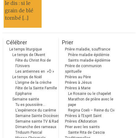
le dis : si le
grain de blé
tombé […]
Célébrer
Prier
Le temps liturgique
Prière maladie, souffrance
Le temps de l’Avent
Prière maladie épidémie
Fête du Christ Roi de
Saints maladie épidémie
l’Univers
Prière de communion
Les antiennes en »Ô »
spirituelle
Le temps de Noël
Prières au Père
L’origine de la crèche
Prières à Jésus
Fête de la Sainte Famille
Prières à Marie
Epiphanie
Le Rosaire ou le chapelet
Semaine sainte
Marathon de prière avec le
Tu es poussière…
pape
L’expérience du carême
Regina Coeli – Reine du Ciel
Semaine Sainte Diocèses
Prières à l’Esprit Saint
Semaine sainte TV & Radio
Prières d’Adoration
Dimanche des rameaux
Prier avec les saints
Triduum Pascal
Sainte Rita de Cascia