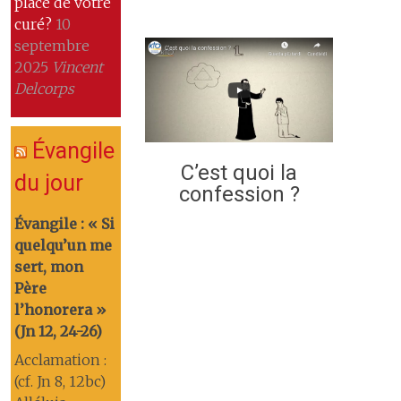
place de votre
curé?
10
septembre
2025
Vincent
Delcorps
Évangile
C’est quoi la
du jour
confession ?
Évangile : « Si
quelqu’un me
sert, mon
Père
l’honorera »
(Jn 12, 24-26)
Acclamation :
(cf. Jn 8, 12bc)