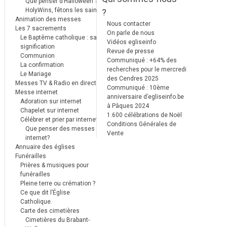
Que penser d’Halloween ?
HolyWins, fêtons les saints !
?
Animation des messes
Nous contacter
Les 7 sacrements
On parle de nous
Le Baptême catholique : sa
Vidéos egliseinfo
signification
Revue de presse
Communion
Communiqué : +64% des
La confirmation
recherches pour le mercredi
Le Mariage
des Cendres 2025
Messes TV & Radio en direct
Communiqué : 10ème
Messe internet
anniversaire d’egliseinfo.be
Adoration sur internet
à Pâques 2024
Chapelet sur internet
1.600 célébrations de Noël
Célébrer et prier par internet
Conditions Générales de
Que penser des messes
Vente
internet?
Annuaire des églises
Funérailles
Prières & musiques pour
funérailles
Pleine terre ou crémation ?
Ce que dit l’Église
Catholique.
Carte des cimetières
Cimetières du Brabant-