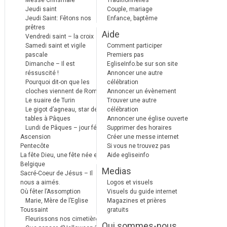
Messe Chrismale
Traditionnelles
Jeudi saint
Couple, mariage
Jeudi Saint: Fêtons nos
Enfance, baptême
prêtres
Aide
Vendredi saint – la croix
Samedi saint et vigile
Comment participer
pascale
Premiers pas
Dimanche – Il est
EgliseInfo.be sur son site
réssuscité !
Annoncer une autre
Pourquoi dit-on que les
célébration
cloches viennent de Rome ?
Annoncer un évènement
Le suaire de Turin
Trouver une autre
Le gigot d’agneau, star des
célébration
tables à Pâques
Annoncer une église ouverte
Lundi de Pâques – jour férié
Supprimer des horaires
Ascension
Créer une messe internet
Pentecôte
Si vous ne trouvez pas
La fête Dieu, une fête née en
Aide egliseinfo
Belgique
Medias
Sacré-Coeur de Jésus – Il
nous a aimés.
Logos et visuels
Où fêter l’Assomption
Visuels du guide internet
Marie, Mère de l’Eglise
Magazines et prières
Toussaint
gratuits
Fleurissons nos cimetières
Qui sommes-nous