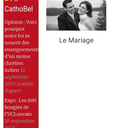
CathoBel
Opinion : Voici
pourquoi
notre foi se
Le Mariage
nourrit des
enseignements
d’un moine
chrétien
indien
10
septembre
2025
Isabelle
Bogaert
Expo : Les 600
bougies de
l’UCLouvain
10 septembre
2025