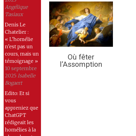
Angélique
Tasiaux
Denis Le
Chatelier :
« L’homélie
n’est pas un
cours, mais un
Où fêter
témoignage »
l’Assomption
10 septembre
2025
Isabelle
Bogaert
Edito: Et si
vous
appreniez que
ChatGPT
rédigeait les
homélies à la