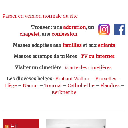
Passer en version normale du site
Trouver : une
adoration
, un
chapelet
, une
confession
Messes adaptées aux
familles
et aux
enfants
Messes et temps de prières
:
TV ou internet
Visiter un cimetière
:
#carte des cimetières
Les
diocèses belges
:
Brabant Wallon
–
Bruxelles
–
Liège
–
Namur
–
Tournai
–
Cathobel.be
–
Flandres
–
Kerknet.be
Fil