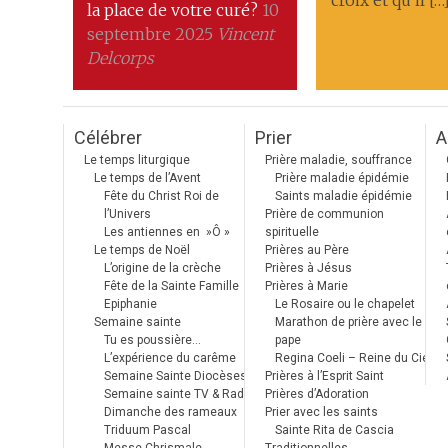
croix et qu’il […
la place de votre curé?
10
septembre 2025
Vincent
Delcorps
Célébrer
Prier
A
Le temps liturgique
Prière maladie, souffrance
Le temps de l’Avent
Prière maladie épidémie
Fête du Christ Roi de
Saints maladie épidémie
l’Univers
Prière de communion
Les antiennes en »Ô »
spirituelle
Le temps de Noël
Prières au Père
L’origine de la crèche
Prières à Jésus
Fête de la Sainte Famille
Prières à Marie
Epiphanie
Le Rosaire ou le chapelet
Semaine sainte
Marathon de prière avec le
Tu es poussière…
pape
L’expérience du carême
Regina Coeli – Reine du Ciel
Semaine Sainte Diocèses
Prières à l’Esprit Saint
Semaine sainte TV & Radio
Prières d’Adoration
Dimanche des rameaux
Prier avec les saints
Triduum Pascal
Sainte Rita de Cascia