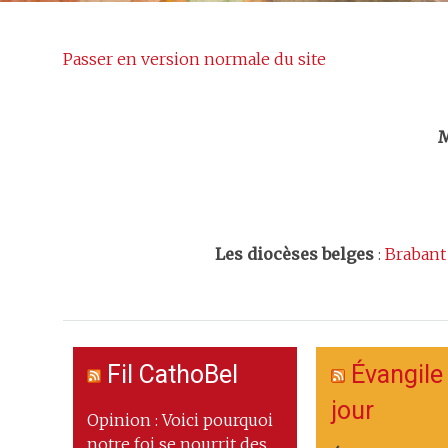
Passer en version normale du site
Trouv
M
Les
diocèses belges
:
Brabant
Fil CathoBel
Évangile
jour
Opinion : Voici pourquoi
notre foi se nourrit des