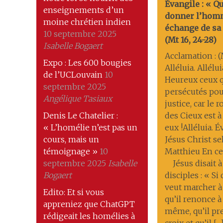
Évangile : « Q
enseignements d’un
donner l’hom
moine chrétien indien
échange de sa 
10 septembre 2025
(Mt 16, 24-28)
Isabelle Bogaert
Acclamation : (M
Expo : Les 600 bougies
Alléluia. Allélui
de l’UCLouvain
10
Heureux ceux q
septembre 2025
persécutés pou
Angélique Tasiaux
justice, car le
Denis Le Chatelier :
des Cieux est à
« L’homélie n’est pas un
eux !Alléluia. 
cours, mais un
Jésus Christ se
témoignage »
10
Matthieu En ce
septembre 2025
Isabelle
Jésus disait à
Bogaert
disciples : « Si
veut marcher à
Edito: Et si vous
qu’il renonce à 
appreniez que ChatGPT
même, qu’il pr
rédigeait les homélies à