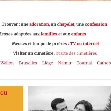
er : une
adoration
, un
chapelet
, une
confession
esses adaptées aux
familles
et aux
enfants
Messes et temps de prières
:
TV ou internet
Visiter un cimetière
:
#carte des cimetières
 Wallon
–
Bruxelles
–
Liège
–
Namur
–
Tournai
–
Cathob
 du