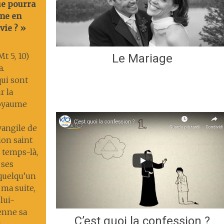
ue pourra
me en
vie ? »
t 5, 10)
Le Mariage
a.
ui sont
r la
 royaume
Évangile de
lon saint
 temps-là,
 ses
 quelqu’un
 ma suite,
lui-
enne sa
C’est quoi la confession ?