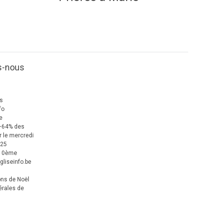
s-nous
us
fo
e
+64% des
 le mercredi
025
 10ème
gliseinfo.be
ons de Noël
érales de