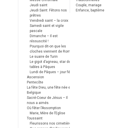
Messe Chrismale
Traditionnelles
Jeudi saint
Couple, mariage
Jeudi Saint: Fêtons nos
Enfance, baptême
prêtres
Vendredi saint – la croix
Samedi saint et vigile
pascale
Dimanche – Il est
réssuscité !
Pourquoi dit-on que les
cloches viennent de Rome ?
Le suaire de Turin
Le gigot d’agneau, star des
tables à Pâques
Lundi de Pâques – jour férié
Ascension
Pentecôte
La fête Dieu, une fête née en
Belgique
Sacré-Coeur de Jésus – Il
nous a aimés.
Où fêter l’Assomption
Marie, Mère de l’Eglise
Toussaint
Fleurissons nos cimetières