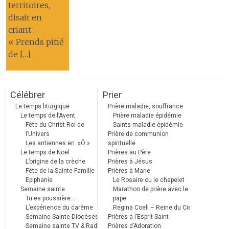
territoires,
disait en
criant :
« Prends pitié
de […]
Célébrer
Prier
Le temps liturgique
Prière maladie, souffrance
Le temps de l’Avent
Prière maladie épidémie
Fête du Christ Roi de
Saints maladie épidémie
l’Univers
Prière de communion
Les antiennes en »Ô »
spirituelle
Le temps de Noël
Prières au Père
L’origine de la crèche
Prières à Jésus
Fête de la Sainte Famille
Prières à Marie
Epiphanie
Le Rosaire ou le chapelet
Semaine sainte
Marathon de prière avec le
Tu es poussière…
pape
L’expérience du carême
Regina Coeli – Reine du Ciel
Semaine Sainte Diocèses
Prières à l’Esprit Saint
Semaine sainte TV & Radio
Prières d’Adoration