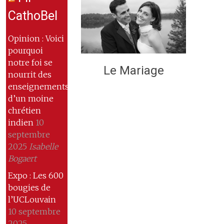
CathoBel
Opinion : Voici
pourquoi
notre foi se
Le Mariage
nourrit des
enseignements
d’un moine
chrétien
indien
10
septembre
2025
Isabelle
Bogaert
Expo : Les 600
bougies de
l’UCLouvain
10 septembre
2025