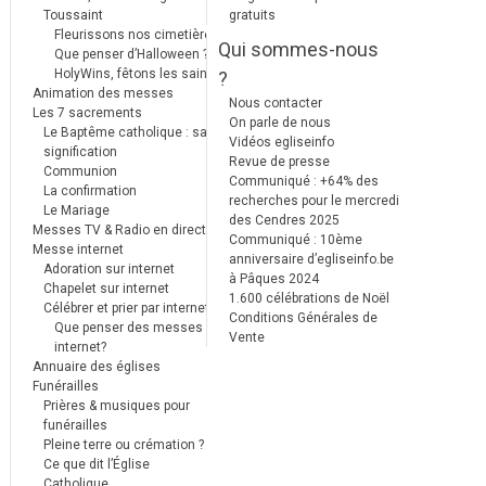
Toussaint
gratuits
Fleurissons nos cimetières
Qui sommes-nous
Que penser d’Halloween ?
HolyWins, fêtons les saints !
?
Animation des messes
Nous contacter
Les 7 sacrements
On parle de nous
Le Baptême catholique : sa
Vidéos egliseinfo
signification
Revue de presse
Communion
Communiqué : +64% des
La confirmation
recherches pour le mercredi
Le Mariage
des Cendres 2025
Messes TV & Radio en direct
Communiqué : 10ème
Messe internet
anniversaire d’egliseinfo.be
Adoration sur internet
à Pâques 2024
Chapelet sur internet
1.600 célébrations de Noël
Célébrer et prier par internet
Conditions Générales de
Que penser des messes
Vente
internet?
Annuaire des églises
Funérailles
Prières & musiques pour
funérailles
Pleine terre ou crémation ?
Ce que dit l’Église
Catholique.