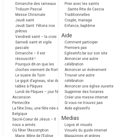
Dimanche des rameaux
Prier avec les saints
Triduum Pascal
Sainte Rita de Cascia
Messe Chrismale
Traditionnelles
Jeudi saint
Couple, mariage
Jeudi Saint: Fêtons nos
Enfance, baptême
prêtres
Aide
Vendredi saint – la croix
Samedi saint et vigile
Comment participer
pascale
Premiers pas
Dimanche – Il est
EgliseInfo.be sur son site
réssuscité !
Annoncer une autre
Pourquoi dit-on que les
célébration
cloches viennent de Rome ?
Annoncer un évènement
Le suaire de Turin
Trouver une autre
Le gigot d’agneau, star des
célébration
tables à Pâques
Annoncer une église ouverte
Lundi de Pâques – jour férié
Supprimer des horaires
Ascension
Créer une messe internet
Pentecôte
Si vous ne trouvez pas
La fête Dieu, une fête née en
Aide egliseinfo
Belgique
Medias
Sacré-Coeur de Jésus – Il
nous a aimés.
Logos et visuels
Où fêter l’Assomption
Visuels du guide internet
Marie, Mère de l’Eglise
Magazines et prières