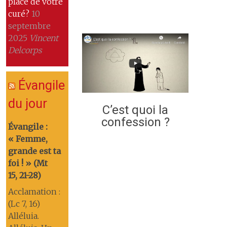
place de votre
curé?
10
septembre
2025
Vincent
Delcorps
Évangile
du jour
C’est quoi la
confession ?
Évangile :
« Femme,
grande est ta
foi ! » (Mt
15, 21-28)
Acclamation :
(Lc 7, 16)
Alléluia.