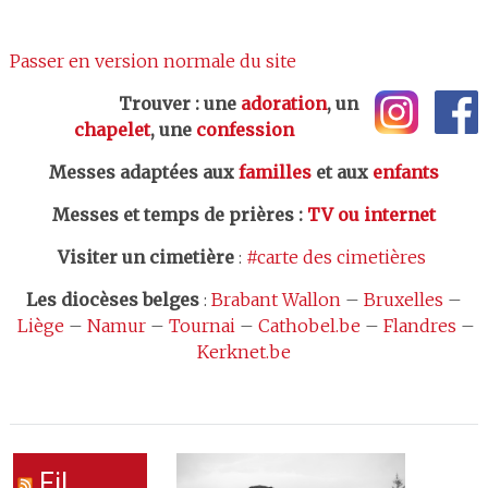
Passer en version normale du site
Trouver : une
adoration
, un
chapelet
, une
confession
Messes adaptées aux
familles
et aux
enfants
Messes et temps de prières
:
TV ou internet
Visiter un cimetière
:
#carte des cimetières
Les
diocèses belges
:
Brabant Wallon
–
Bruxelles
–
Liège
–
Namur
–
Tournai
–
Cathobel.be
–
Flandres
–
Kerknet.be
Fil