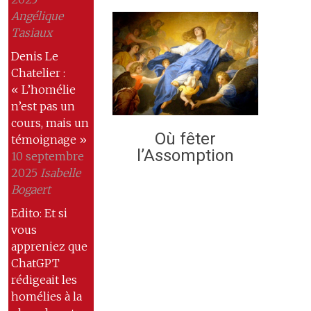
Angélique
Tasiaux
Denis Le
Chatelier :
« L’homélie
n’est pas un
cours, mais un
Où fêter
témoignage »
l’Assomption
10 septembre
2025
Isabelle
Bogaert
Edito: Et si
vous
appreniez que
ChatGPT
rédigeait les
homélies à la