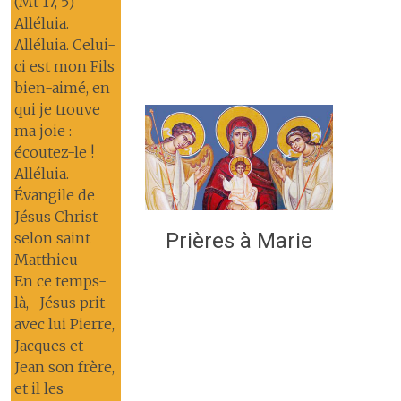
(Mt 17, 5)
Alléluia.
Alléluia. Celui-
ci est mon Fils
bien-aimé, en
qui je trouve
ma joie :
écoutez-le !
Alléluia.
Évangile de
Jésus Christ
Prières à Marie
selon saint
Matthieu
En ce temps-
là, Jésus prit
avec lui Pierre,
Jacques et
Jean son frère,
et il les