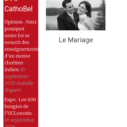
CathoBel
Opinion : Voici
pourquoi
notre foi se
Le Mariage
nourrit des
enseignements
d’un moine
chrétien
indien
10
septembre
2025
Isabelle
Bogaert
Expo : Les 600
bougies de
l’UCLouvain
10 septembre
2025