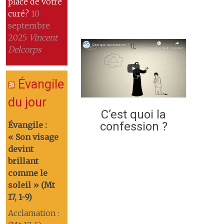
place de votre
curé?
10
septembre
2025
Vincent
Delcorps
Évangile
du jour
C’est quoi la
confession ?
Évangile :
« Son visage
devint
brillant
comme le
soleil » (Mt
17, 1-9)
Acclamation :