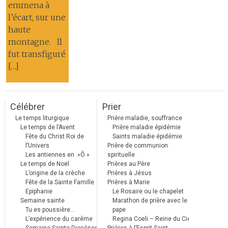
emmena à
l’écart, sur une
haute
montagne. Il
fut transfiguré
[…]
Célébrer
Prier
Le temps liturgique
Prière maladie, souffrance
Le temps de l’Avent
Prière maladie épidémie
Fête du Christ Roi de
Saints maladie épidémie
l’Univers
Prière de communion
Les antiennes en »Ô »
spirituelle
Le temps de Noël
Prières au Père
L’origine de la crèche
Prières à Jésus
Fête de la Sainte Famille
Prières à Marie
Epiphanie
Le Rosaire ou le chapelet
Semaine sainte
Marathon de prière avec le
Tu es poussière…
pape
L’expérience du carême
Regina Coeli – Reine du Ciel