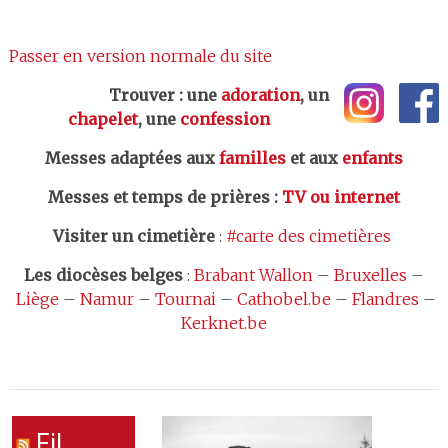
Passer en version normale du site
Trouver : une
adoration
, un
chapelet
, une
confession
Messes adaptées aux
familles
et aux
enfants
Messes et temps de prières
:
TV ou internet
Visiter un cimetière
:
#carte des cimetières
Les
diocèses belges
:
Brabant Wallon
–
Bruxelles
–
Liège
–
Namur
–
Tournai
–
Cathobel.be
–
Flandres
–
Kerknet.be
Fil