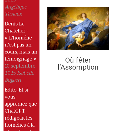
Angélique
Tasiaux
Denis Le
Chatelier :
« L’homélie
n’est pas un
cours, mais un
témoignage »
Où fêter
10 septembre
l’Assomption
2025
Isabelle
Bogaert
Edito: Et si
vous
appreniez que
ChatGPT
rédigeait les
homélies à la