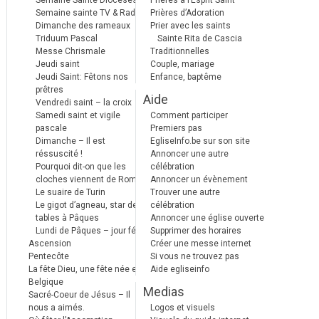
Semaine Sainte Diocèses
Prières à l’Esprit Saint
Semaine sainte TV & Radio
Prières d’Adoration
Dimanche des rameaux
Prier avec les saints
Triduum Pascal
Sainte Rita de Cascia
Messe Chrismale
Traditionnelles
Jeudi saint
Couple, mariage
Jeudi Saint: Fêtons nos
Enfance, baptême
prêtres
Aide
Vendredi saint – la croix
Samedi saint et vigile
Comment participer
pascale
Premiers pas
Dimanche – Il est
EgliseInfo.be sur son site
réssuscité !
Annoncer une autre
Pourquoi dit-on que les
célébration
cloches viennent de Rome ?
Annoncer un évènement
Le suaire de Turin
Trouver une autre
Le gigot d’agneau, star des
célébration
tables à Pâques
Annoncer une église ouverte
Lundi de Pâques – jour férié
Supprimer des horaires
Ascension
Créer une messe internet
Pentecôte
Si vous ne trouvez pas
La fête Dieu, une fête née en
Aide egliseinfo
Belgique
Medias
Sacré-Coeur de Jésus – Il
nous a aimés.
Logos et visuels