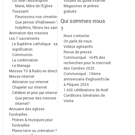
Où fêter l’Assomption
Visuels du guide internet
Marie, Mère de l’Eglise
Magazines et prières
Toussaint
gratuits
Fleurissons nos cimetières
Qui sommes-nous
Que penser d’Halloween ?
HolyWins, fêtons les saints !
?
Animation des messes
Nous contacter
Les 7 sacrements
On parle de nous
Le Baptême catholique : sa
Vidéos egliseinfo
signification
Revue de presse
Communion
Communiqué : +64% des
La confirmation
recherches pour le mercredi
Le Mariage
des Cendres 2025
Messes TV & Radio en direct
Communiqué : 10ème
Messe internet
anniversaire d’egliseinfo.be
Adoration sur internet
à Pâques 2024
Chapelet sur internet
1.600 célébrations de Noël
Célébrer et prier par internet
Conditions Générales de
Que penser des messes
Vente
internet?
Annuaire des églises
Funérailles
Prières & musiques pour
funérailles
Pleine terre ou crémation ?