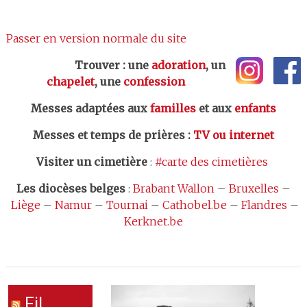
Passer en version normale du site
Trouver : une
adoration
, un
chapelet
, une
confession
Messes adaptées aux
familles
et aux
enfants
Messes et temps de prières
:
TV ou internet
Visiter un cimetière
:
#carte des cimetières
Les
diocèses belges
:
Brabant Wallon
–
Bruxelles
–
Liège
–
Namur
–
Tournai
–
Cathobel.be
–
Flandres
–
Kerknet.be
Fil