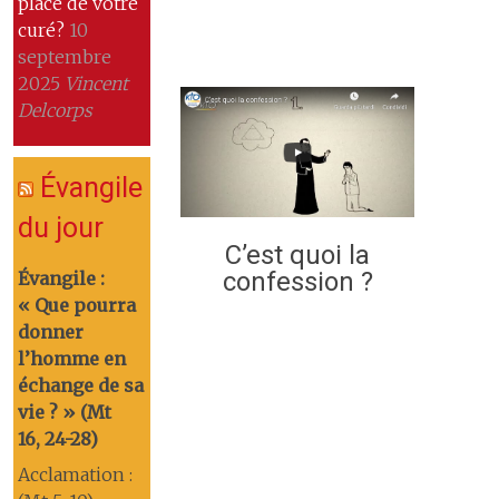
place de votre
curé?
10
septembre
2025
Vincent
Delcorps
Évangile
du jour
C’est quoi la
confession ?
Évangile :
« Que pourra
donner
l’homme en
échange de sa
vie ? » (Mt
16, 24-28)
Acclamation :