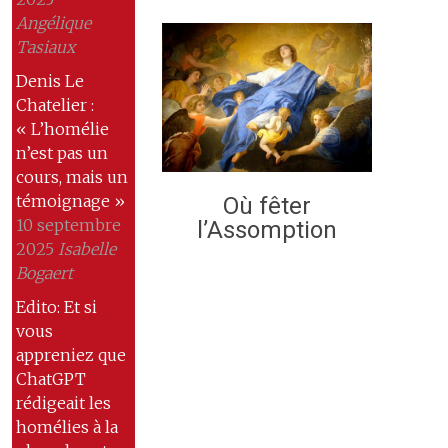
Angélique
Tasiaux
Denis Le
Chatelier :
« L’homélie
n’est pas un
cours, mais un
témoignage »
Où fêter
10 septembre
l’Assomption
2025
Isabelle
Bogaert
Edito: Et si
vous
appreniez que
ChatGPT
rédigeait les
homélies à la