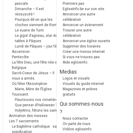
pascale
Premiers pas
Dimanche – Il est
EgliseInfo.be sur son site
réssuscité !
Annoncer une autre
Pourquoi dit-on que les
célébration
cloches viennent de Rome ?
Annoncer un évènement
Le suaire de Turin
Trouver une autre
Le gigot d’agneau, star des
célébration
tables à Pâques
Annoncer une église ouverte
Lundi de Pâques – jour férié
Supprimer des horaires
Ascension
Créer une messe internet
Pentecôte
Si vous ne trouvez pas
La fête Dieu, une fête née en
Aide egliseinfo
Belgique
Medias
Sacré-Coeur de Jésus – Il
nous a aimés.
Logos et visuels
Où fêter l’Assomption
Visuels du guide internet
Marie, Mère de l’Eglise
Magazines et prières
Toussaint
gratuits
Fleurissons nos cimetières
Qui sommes-nous
Que penser d’Halloween ?
HolyWins, fêtons les saints !
?
Animation des messes
Nous contacter
Les 7 sacrements
On parle de nous
Le Baptême catholique : sa
Vidéos egliseinfo
signification