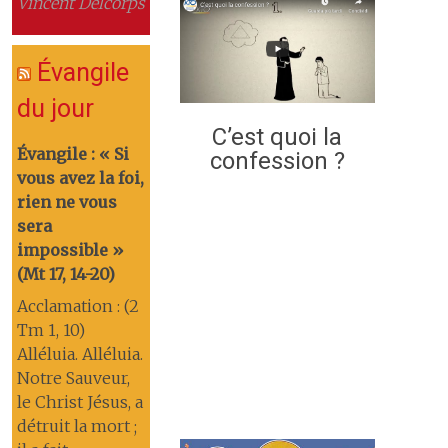
Vincent Delcorps
Évangile
du jour
C’est quoi la
Évangile : « Si
confession ?
vous avez la foi,
rien ne vous
sera
impossible »
(Mt 17, 14-20)
Acclamation : (2
Tm 1, 10)
Alléluia. Alléluia.
Notre Sauveur,
le Christ Jésus, a
détruit la mort ;