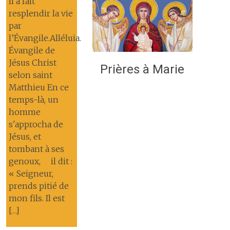
il a fait
resplendir la vie
par
l’Évangile.Alléluia.
Évangile de
Jésus Christ
Prières à Marie
selon saint
Matthieu En ce
temps-là, un
homme
s'approcha de
Jésus, et
tombant à ses
genoux, il dit :
« Seigneur,
prends pitié de
mon fils. Il est
[…]