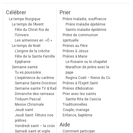
Célébrer
Prier
Le temps liturgique
Prière maladie, souffrance
Le temps de l’Avent
Prière maladie épidémie
Fête du Christ Roi de
Saints maladie épidémie
l’Univers
Prière de communion
Les antiennes en »Ô »
spirituelle
Le temps de Noël
Prières au Père
L’origine de la crèche
Prières à Jésus
Fête de la Sainte Famille
Prières à Marie
Epiphanie
Le Rosaire ou le chapelet
Semaine sainte
Marathon de prière avec le
Tu es poussière…
pape
L’expérience du carême
Regina Coeli – Reine du Ciel
Semaine Sainte Diocèses
Prières à l’Esprit Saint
Semaine sainte TV & Radio
Prières d’Adoration
Dimanche des rameaux
Prier avec les saints
Triduum Pascal
Sainte Rita de Cascia
Messe Chrismale
Traditionnelles
Jeudi saint
Couple, mariage
Jeudi Saint: Fêtons nos
Enfance, baptême
prêtres
Aide
Vendredi saint – la croix
Samedi saint et vigile
Comment participer