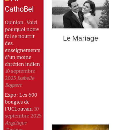
CathoBel
Opinion : Voici
pourquoi notre
foi se nourrit
Le Mariage
des
enseignements
d’un moine
chrétien indien
10 septembre
2025
Isabelle
Bogaert
Expo : Les 600
bougies de
l’UCLouvain
10
septembre 2025
Angélique
Tasiaux