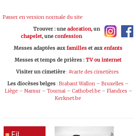
Passer en version normale du site
Trouver : une
adoration
, un
chapelet
, une
confession
Messes adaptées aux
familles
et aux
enfants
Messes et temps de prières
:
TV ou internet
Visiter un cimetière
:
#carte des cimetières
Les
diocèses belges
:
Brabant Wallon
–
Bruxelles
–
Liège
–
Namur
–
Tournai
–
Cathobel.be
–
Flandres
–
Kerknet.be
Fil