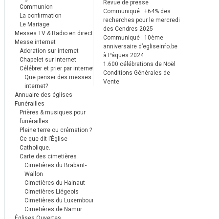
Revue de presse
Communion
Communiqué : +64% des
La confirmation
recherches pour le mercredi
Le Mariage
des Cendres 2025
Messes TV & Radio en direct
Communiqué : 10ème
Messe internet
anniversaire d’egliseinfo.be
Adoration sur internet
à Pâques 2024
Chapelet sur internet
1.600 célébrations de Noël
Célébrer et prier par internet
Conditions Générales de
Que penser des messes
Vente
internet?
Annuaire des églises
Funérailles
Prières & musiques pour
funérailles
Pleine terre ou crémation ?
Ce que dit l’Église
Catholique.
Carte des cimetières
Cimetières du Brabant-
Wallon
Cimetières du Hainaut
Cimetières Liégeois
Cimetières du Luxembourg
Cimetières de Namur
Églises Ouvertes