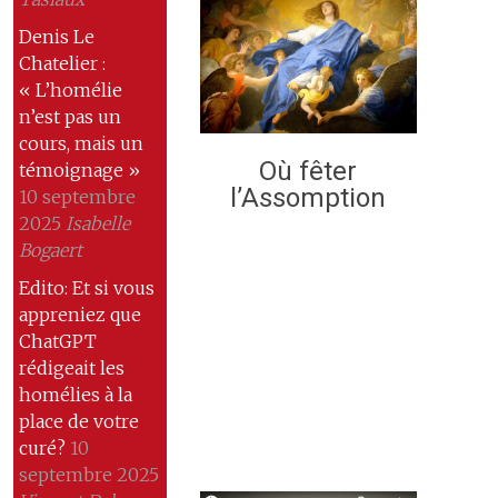
Denis Le
Chatelier :
« L’homélie
n’est pas un
cours, mais un
Où fêter
témoignage »
l’Assomption
10 septembre
2025
Isabelle
Bogaert
Edito: Et si vous
appreniez que
ChatGPT
rédigeait les
homélies à la
place de votre
curé?
10
septembre 2025