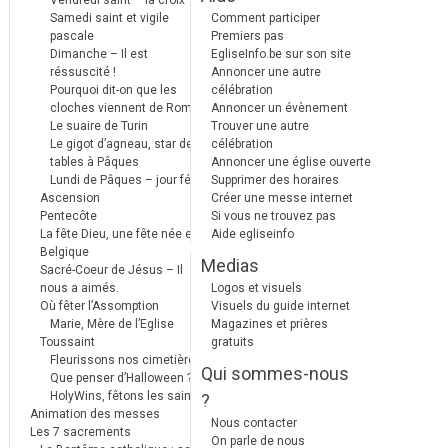
Vendredi saint – la croix
Samedi saint et vigile
Comment participer
pascale
Premiers pas
Dimanche – Il est
EgliseInfo.be sur son site
réssuscité !
Annoncer une autre
Pourquoi dit-on que les
célébration
cloches viennent de Rome ?
Annoncer un évènement
Le suaire de Turin
Trouver une autre
Le gigot d’agneau, star des
célébration
tables à Pâques
Annoncer une église ouverte
Lundi de Pâques – jour férié
Supprimer des horaires
Ascension
Créer une messe internet
Pentecôte
Si vous ne trouvez pas
La fête Dieu, une fête née en
Aide egliseinfo
Belgique
Medias
Sacré-Coeur de Jésus – Il
nous a aimés.
Logos et visuels
Où fêter l’Assomption
Visuels du guide internet
Marie, Mère de l’Eglise
Magazines et prières
Toussaint
gratuits
Fleurissons nos cimetières
Qui sommes-nous
Que penser d’Halloween ?
HolyWins, fêtons les saints !
?
Animation des messes
Nous contacter
Les 7 sacrements
On parle de nous