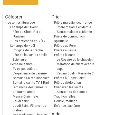
Célébrer
Prier
Le temps liturgique
Prière maladie, souffrance
Le temps de l’Avent
Prière maladie épidémie
Fête du Christ Roi de
Saints maladie épidémie
l’Univers
Prière de communion
Les antiennes en »Ô »
spirituelle
Le temps de Noël
Prières au Père
L’origine de la crèche
Prières à Jésus
Fête de la Sainte Famille
Prières à Marie
Epiphanie
Le Rosaire ou le chapelet
Semaine sainte
Marathon de prière avec le
Tu es poussière…
pape
L’expérience du carême
Regina Coeli – Reine du Ciel
Semaine Sainte Diocèses
Prières à l’Esprit Saint
Semaine sainte TV & Radio
Prières d’Adoration
Dimanche des rameaux
Prier avec les saints
Triduum Pascal
Sainte Rita de Cascia
Messe Chrismale
Traditionnelles
Jeudi saint
Couple, mariage
Jeudi Saint: Fêtons nos
Enfance, baptême
prêtres
Aide