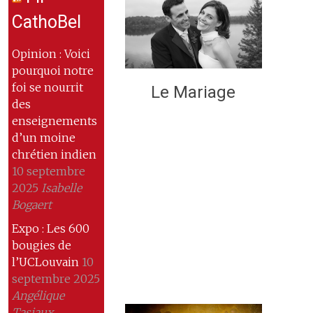
CathoBel
Opinion : Voici
pourquoi notre
foi se nourrit
Le Mariage
des
enseignements
d’un moine
chrétien indien
10 septembre
2025
Isabelle
Bogaert
Expo : Les 600
bougies de
l’UCLouvain
10
septembre 2025
Angélique
Tasiaux