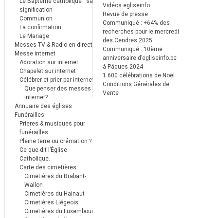
Le Baptême catholique : sa
Vidéos egliseinfo
signification
Revue de presse
Communion
Communiqué : +64% des
La confirmation
recherches pour le mercredi
Le Mariage
des Cendres 2025
Messes TV & Radio en direct
Communiqué : 10ème
Messe internet
anniversaire d’egliseinfo.be
Adoration sur internet
à Pâques 2024
Chapelet sur internet
1.600 célébrations de Noël
Célébrer et prier par internet
Conditions Générales de
Que penser des messes
Vente
internet?
Annuaire des églises
Funérailles
Prières & musiques pour
funérailles
Pleine terre ou crémation ?
Ce que dit l’Église
Catholique.
Carte des cimetières
Cimetières du Brabant-
Wallon
Cimetières du Hainaut
Cimetières Liégeois
Cimetières du Luxembourg