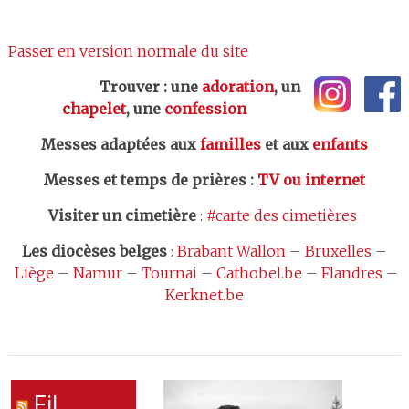
Passer en version normale du site
Trouver : une
adoration
, un
chapelet
, une
confession
Messes adaptées aux
familles
et aux
enfants
Messes et temps de prières
:
TV ou internet
Visiter un cimetière
:
#carte des cimetières
Les
diocèses belges
:
Brabant Wallon
–
Bruxelles
–
Liège
–
Namur
–
Tournai
–
Cathobel.be
–
Flandres
–
Kerknet.be
Fil