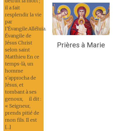
détruit la mort ;
il a fait
resplendir la vie
par
l’Évangile.Alléluia.
Évangile de
Jésus Christ
Prières à Marie
selon saint
Matthieu En ce
temps-là, un
homme
s'approcha de
Jésus, et
tombant à ses
genoux, il dit :
« Seigneur,
prends pitié de
mon fils. Il est
[…]