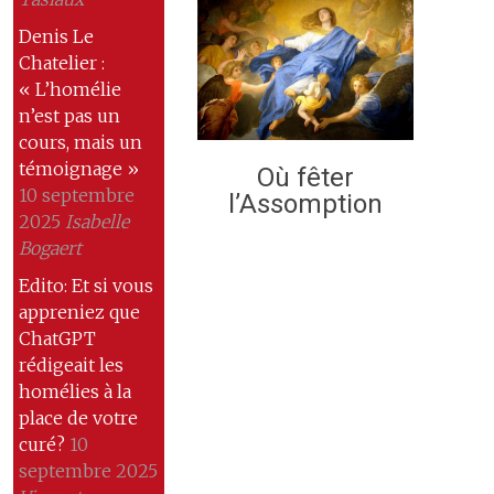
Denis Le
Chatelier :
« L’homélie
n’est pas un
cours, mais un
témoignage »
Où fêter
10 septembre
l’Assomption
2025
Isabelle
Bogaert
Edito: Et si vous
appreniez que
ChatGPT
rédigeait les
homélies à la
place de votre
curé?
10
septembre 2025