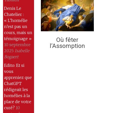
Denis Le
Chatelier :
« L’homélie
n’est pas un
cours, mais un
témoignage »
Où fêter
10 septembre
l’Assomption
2025
Isabelle
Bogaert
Edito: Et si
vous
appreniez que
ChatGPT
rédigeait les
homélies à la
place de votre
curé?
10