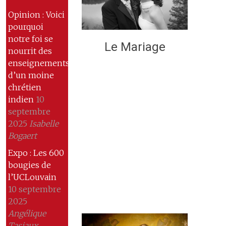
Opinion : Voici
pourquoi
notre foi se
Le Mariage
nourrit des
enseignements
d’un moine
chrétien
indien
10
septembre
2025
Isabelle
Bogaert
Expo : Les 600
bougies de
l’UCLouvain
10 septembre
2025
Angélique
Tasiaux