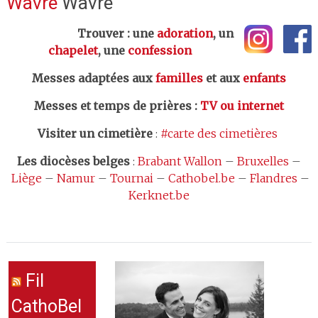
Wavre
Wavre
Trouver : une
adoration
, un
chapelet
, une
confession
Messes adaptées aux
familles
et aux
enfants
Messes et temps de prières
:
TV ou internet
Visiter un cimetière
:
#carte des cimetières
Les
diocèses belges
:
Brabant Wallon
–
Bruxelles
–
Liège
–
Namur
–
Tournai
–
Cathobel.be
–
Flandres
–
Kerknet.be
Fil
CathoBel