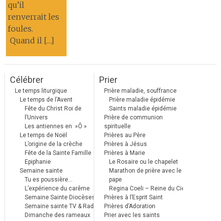
qu’il
renverrait les
foules.
Quand il […]
Célébrer
Prier
Le temps liturgique
Prière maladie, souffrance
Le temps de l’Avent
Prière maladie épidémie
Fête du Christ Roi de
Saints maladie épidémie
l’Univers
Prière de communion
Les antiennes en »Ô »
spirituelle
Le temps de Noël
Prières au Père
L’origine de la crèche
Prières à Jésus
Fête de la Sainte Famille
Prières à Marie
Epiphanie
Le Rosaire ou le chapelet
Semaine sainte
Marathon de prière avec le
Tu es poussière…
pape
L’expérience du carême
Regina Coeli – Reine du Ciel
Semaine Sainte Diocèses
Prières à l’Esprit Saint
Semaine sainte TV & Radio
Prières d’Adoration
Dimanche des rameaux
Prier avec les saints