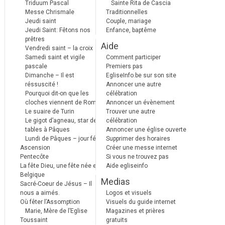
Triduum Pascal
Sainte Rita de Cascia
Messe Chrismale
Traditionnelles
Jeudi saint
Couple, mariage
Jeudi Saint: Fêtons nos
Enfance, baptême
prêtres
Aide
Vendredi saint – la croix
Samedi saint et vigile
Comment participer
pascale
Premiers pas
Dimanche – Il est
EgliseInfo.be sur son site
réssuscité !
Annoncer une autre
Pourquoi dit-on que les
célébration
cloches viennent de Rome ?
Annoncer un évènement
Le suaire de Turin
Trouver une autre
Le gigot d’agneau, star des
célébration
tables à Pâques
Annoncer une église ouverte
Lundi de Pâques – jour férié
Supprimer des horaires
Ascension
Créer une messe internet
Pentecôte
Si vous ne trouvez pas
La fête Dieu, une fête née en
Aide egliseinfo
Belgique
Medias
Sacré-Coeur de Jésus – Il
nous a aimés.
Logos et visuels
Où fêter l’Assomption
Visuels du guide internet
Marie, Mère de l’Eglise
Magazines et prières
Toussaint
gratuits