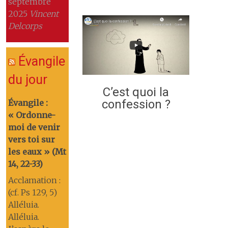
septembre
2025
Vincent
Delcorps
Évangile
du jour
C’est quoi la
confession ?
Évangile :
« Ordonne-
moi de venir
vers toi sur
les eaux » (Mt
14, 22-33)
Acclamation :
(cf. Ps 129, 5)
Alléluia.
Alléluia.