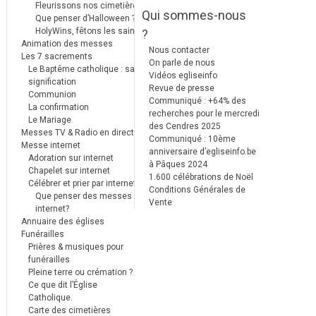
Fleurissons nos cimetières
Qui sommes-nous
Que penser d’Halloween ?
HolyWins, fêtons les saints !
?
Animation des messes
Nous contacter
Les 7 sacrements
On parle de nous
Le Baptême catholique : sa
Vidéos egliseinfo
signification
Revue de presse
Communion
Communiqué : +64% des
La confirmation
recherches pour le mercredi
Le Mariage
des Cendres 2025
Messes TV & Radio en direct
Communiqué : 10ème
Messe internet
anniversaire d’egliseinfo.be
Adoration sur internet
à Pâques 2024
Chapelet sur internet
1.600 célébrations de Noël
Célébrer et prier par internet
Conditions Générales de
Que penser des messes
Vente
internet?
Annuaire des églises
Funérailles
Prières & musiques pour
funérailles
Pleine terre ou crémation ?
Ce que dit l’Église
Catholique.
Carte des cimetières