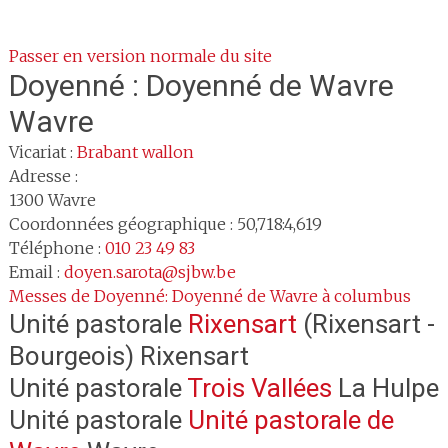
Passer en version normale du site
Doyenné :
Doyenné de Wavre
Wavre
Vicariat :
Brabant wallon
Adresse :
1300
Wavre
Coordonnées géographique : 50,718:4,619
Téléphone :
010 23 49 83
Email :
doyen.sarota@sjbw.be
Messes de Doyenné: Doyenné de Wavre à columbus
Unité pastorale
Rixensart
(Rixensart -
Bourgeois) Rixensart
Unité pastorale
Trois Vallées
La Hulpe
Unité pastorale
Unité pastorale de