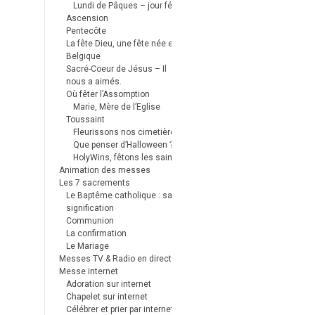
Lundi de Pâques – jour férié
Ascension
Pentecôte
La fête Dieu, une fête née en
Belgique
Sacré-Coeur de Jésus – Il
nous a aimés.
Où fêter l’Assomption
Marie, Mère de l’Eglise
Toussaint
Fleurissons nos cimetières
Que penser d’Halloween ?
HolyWins, fêtons les saints !
Animation des messes
Les 7 sacrements
Le Baptême catholique : sa
signification
Communion
La confirmation
Le Mariage
Messes TV & Radio en direct
Messe internet
Adoration sur internet
Chapelet sur internet
Célébrer et prier par internet