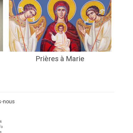
Prières à Marie
s-nous
us
fo
e