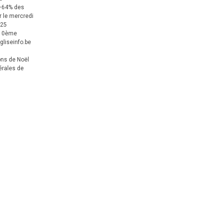
+64% des
 le mercredi
025
 10ème
gliseinfo.be
ons de Noël
érales de