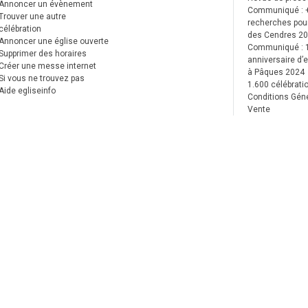
Annoncer un évènement
Communiqué : 
Trouver une autre
recherches pour
célébration
des Cendres 2
Annoncer une église ouverte
Communiqué :
Supprimer des horaires
anniversaire d’e
Créer une messe internet
à Pâques 2024
Si vous ne trouvez pas
1.600 célébrati
Aide egliseinfo
Conditions Gén
Vente