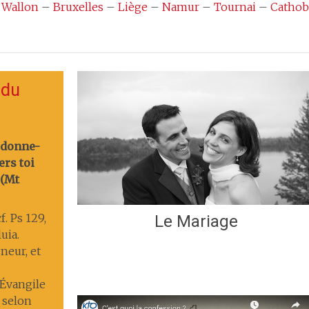
 Wallon
–
Bruxelles
–
Liège
–
Namur
–
Tournai
–
Cathob
 du
rdonne-
ers toi
 (Mt
f. Ps 129,
Le Mariage
luia.
gneur, et
. Évangile
 selon