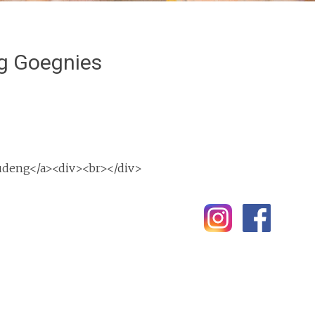
ng Goegnies
udeng</a><div><br></div>