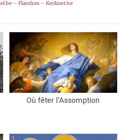
el.be
–
Flandres
–
Kerknet.be
Où fêter l’Assomption