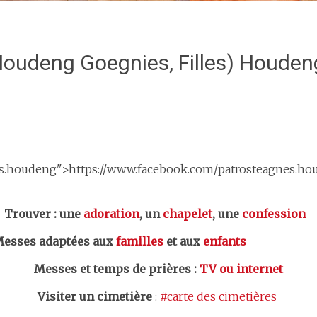
Houdeng Goegnies, Filles) Houde
es.houdeng">https://www.facebook.com/patrosteagnes.ho
er : une
adoration
, un
chapelet
, une
confession
esses adaptées aux
familles
et aux
enfants
Messes et temps de prières
:
TV ou internet
Visiter un cimetière
:
#carte des cimetières