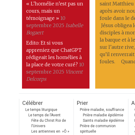
« L’homélie n’est pas un
saint Matthieu
cours, mais un
après avoir nou
témoignage »
10
foule dans le 
septembre 2025
Isabelle
Jésus obligea l
Bogaert
disciples à mo
la barque et à 
Edito: Et si vous
sur l’autre riv
appreniez que ChatGPT
qu’il renverrait
rédigeait les homélies à
foules. Quand 
la place de votre curé?
10
septembre 2025
Vincent
Delcorps
Célébrer
Prier
A
Le temps liturgique
Prière maladie, souffrance
Le temps de l’Avent
Prière maladie épidémie
Fête du Christ Roi de
Saints maladie épidémie
l’Univers
Prière de communion
Les antiennes en »Ô »
spirituelle