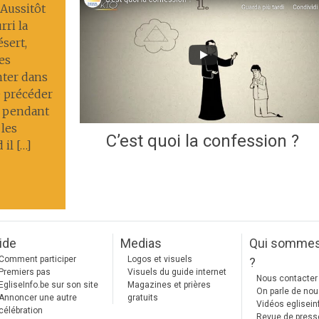
 Aussitôt
rri la
désert,
es
nter dans
le précéder
e, pendant
 les
C’est quoi la confession ?
il […]
ide
Medias
Qui somme
Comment participer
Logos et visuels
?
Premiers pas
Visuels du guide internet
Nous contacter
EgliseInfo.be sur son site
Magazines et prières
On parle de no
Annoncer une autre
gratuits
Vidéos eglisein
célébration
Revue de press