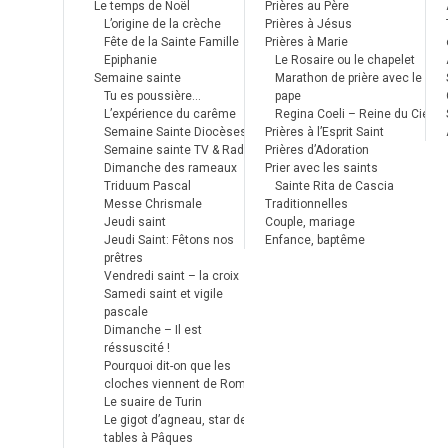
Le temps de Noël
Prières au Père
L’origine de la crèche
Prières à Jésus
Fête de la Sainte Famille
Prières à Marie
Epiphanie
Le Rosaire ou le chapelet
Semaine sainte
Marathon de prière avec le
Tu es poussière…
pape
L’expérience du carême
Regina Coeli – Reine du Ciel
Semaine Sainte Diocèses
Prières à l’Esprit Saint
Semaine sainte TV & Radio
Prières d’Adoration
Dimanche des rameaux
Prier avec les saints
Triduum Pascal
Sainte Rita de Cascia
Messe Chrismale
Traditionnelles
Jeudi saint
Couple, mariage
Jeudi Saint: Fêtons nos
Enfance, baptême
prêtres
Vendredi saint – la croix
Samedi saint et vigile
pascale
Dimanche – Il est
réssuscité !
Pourquoi dit-on que les
cloches viennent de Rome ?
Le suaire de Turin
Le gigot d’agneau, star des
tables à Pâques