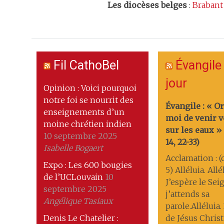
Les
diocèses belges
:
Brabant
Fil CathoBel
Évangile
jour
Opinion : Voici pourquoi
notre foi se nourrit des
Évangile : « O
enseignements d’un
moi de venir v
moine chrétien indien
sur les eaux »
10 septembre 2025
14, 22-33)
Isabelle Bogaert
Acclamation : (c
Expo : Les 600 bougies
5) Alléluia. Allé
de l’UCLouvain
10
J’espère le Sei
septembre 2025
j’attends sa
Angélique Tasiaux
parole.Alléluia
Denis Le Chatelier :
de Jésus Christ