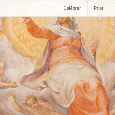
Aller
Célébrer
Prier
au
contenu
principal