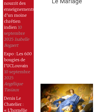
Le Mariage
nourrit des
enseignements
d’un moine
chrétien
indien
10
septembre
2025
Isabelle
Bogaert
Expo : Les 600
bougies de
l’UCLouvain
10 septembre
2025
Angélique
Tasiaux
Denis Le
Chatelier :
« L’homélie