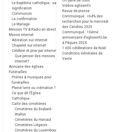
On parle de nous
Le Baptême catholique : sa
Vidéos egliseinfo
signification
Revue de presse
Communion
Communiqué : +64% des
La confirmation
recherches pour le mercredi
Le Mariage
des Cendres 2025
Messes TV & Radio en direct
Communiqué : 10ème
Messe internet
anniversaire d’egliseinfo.be
Adoration sur internet
à Pâques 2024
Chapelet sur internet
1.600 célébrations de Noël
Célébrer et prier par internet
Conditions Générales de
Que penser des messes
Vente
internet?
Annuaire des églises
Funérailles
Prières & musiques pour
funérailles
Pleine terre ou crémation ?
Ce que dit l’Église
Catholique.
Carte des cimetières
Cimetières du Brabant-
Wallon
Cimetières du Hainaut
Cimetières Liégeois
Cimetières du Luxembourg