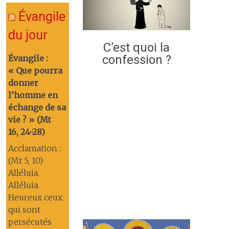
Évangile
du jour
C’est quoi la
confession ?
Évangile :
« Que pourra
donner
l’homme en
échange de sa
vie ? » (Mt
16, 24-28)
Acclamation :
(Mt 5, 10)
Alléluia.
Alléluia.
Heureux ceux
qui sont
persécutés