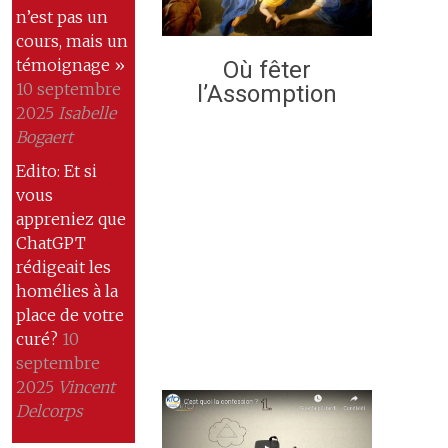
n’est pas un
cours, mais un
témoignage »
Où fêter
10 septembre
l’Assomption
2025
Isabelle
Bogaert
Edito: Et si
vous
appreniez que
ChatGPT
rédigeait les
homélies à la
place de votre
curé?
10
septembre
2025
Vincent
Delcorps