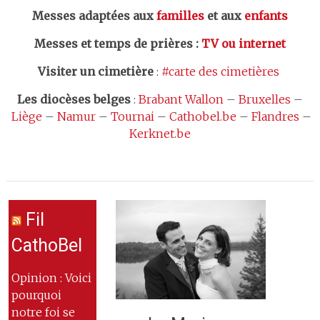
Messes adaptées aux
familles
et aux
enfants
Messes et temps de prières
:
TV ou internet
Visiter un cimetière
:
#carte des cimetières
Les
diocèses belges
:
Brabant Wallon
–
Bruxelles
–
Liège
–
Namur
–
Tournai
–
Cathobel.be
–
Flandres
–
Kerknet.be
Fil
CathoBel
Opinion : Voici
pourquoi
notre foi se