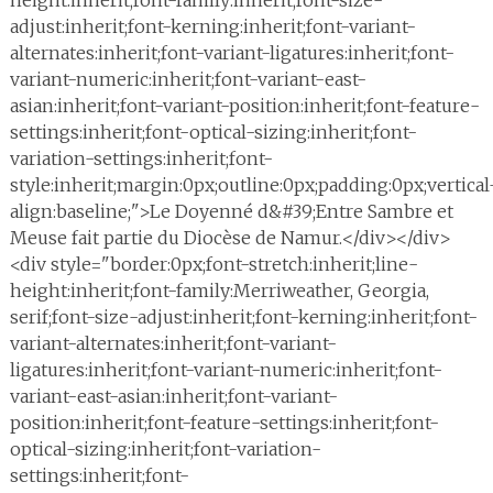
height:inherit;font-family:inherit;font-size-
adjust:inherit;font-kerning:inherit;font-variant-
alternates:inherit;font-variant-ligatures:inherit;font-
variant-numeric:inherit;font-variant-east-
asian:inherit;font-variant-position:inherit;font-feature-
settings:inherit;font-optical-sizing:inherit;font-
variation-settings:inherit;font-
style:inherit;margin:0px;outline:0px;padding:0px;vertical
align:baseline;">Le Doyenné d&#39;Entre Sambre et
Meuse fait partie du Diocèse de Namur.</div></div>
<div style="border:0px;font-stretch:inherit;line-
height:inherit;font-family:Merriweather, Georgia,
serif;font-size-adjust:inherit;font-kerning:inherit;font-
variant-alternates:inherit;font-variant-
ligatures:inherit;font-variant-numeric:inherit;font-
variant-east-asian:inherit;font-variant-
position:inherit;font-feature-settings:inherit;font-
optical-sizing:inherit;font-variation-
settings:inherit;font-