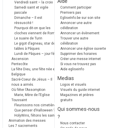
Aide
Vendredi saint – la croix
Samedi saint et vigile
Comment participer
pascale
Premiers pas
Dimanche – Il est
EgliseInfo.be sur son site
réssuscité !
Annoncer une autre
Pourquoi dit-on que les
célébration
cloches viennent de Rome ?
Annoncer un évènement
Le suaire de Turin
Trouver une autre
Le gigot d’agneau, star des
célébration
tables à Pâques
Annoncer une église ouverte
Lundi de Pâques – jour férié
Supprimer des horaires
Ascension
Créer une messe internet
Pentecôte
Si vous ne trouvez pas
La fête Dieu, une fête née en
Aide egliseinfo
Belgique
Medias
Sacré-Coeur de Jésus – Il
nous a aimés.
Logos et visuels
Où fêter l’Assomption
Visuels du guide internet
Marie, Mère de l’Eglise
Magazines et prières
Toussaint
gratuits
Fleurissons nos cimetières
Qui sommes-nous
Que penser d’Halloween ?
HolyWins, fêtons les saints !
?
Animation des messes
Nous contacter
Les 7 sacrements