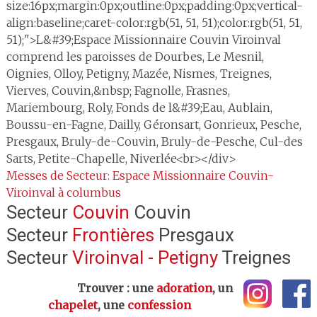
size:16px;margin:0px;outline:0px;padding:0px;vertical-
align:baseline;caret-color:rgb(51, 51, 51);color:rgb(51, 51,
51);">L&#39;Espace Missionnaire Couvin Viroinval
comprend les paroisses de Dourbes, Le Mesnil,
Oignies, Olloy, Petigny, Mazée, Nismes, Treignes,
Vierves, Couvin,&nbsp; Fagnolle, Frasnes,
Mariembourg, Roly, Fonds de l&#39;Eau, Aublain,
Boussu-en-Fagne, Dailly, Géronsart, Gonrieux, Pesche,
Presgaux, Bruly-de-Couvin, Bruly-de-Pesche, Cul-des
Sarts, Petite-Chapelle, Niverlée<br></div>
Messes de Secteur: Espace Missionnaire Couvin-
Viroinval à columbus
Secteur
Couvin
Couvin
Secteur
Frontières
Presgaux
Secteur
Viroinval - Petigny
Treignes
Trouver : une
adoration
, un
chapelet
, une
confession