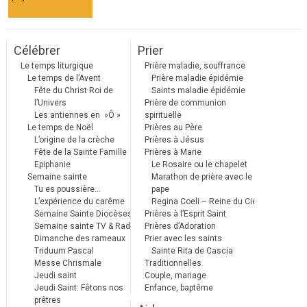
Célébrer
Prier
Le temps liturgique
Prière maladie, souffrance
Le temps de l’Avent
Prière maladie épidémie
Fête du Christ Roi de
Saints maladie épidémie
l’Univers
Prière de communion
Les antiennes en »Ô »
spirituelle
Le temps de Noël
Prières au Père
L’origine de la crèche
Prières à Jésus
Fête de la Sainte Famille
Prières à Marie
Epiphanie
Le Rosaire ou le chapelet
Semaine sainte
Marathon de prière avec le
Tu es poussière…
pape
L’expérience du carême
Regina Coeli – Reine du Ciel
Semaine Sainte Diocèses
Prières à l’Esprit Saint
Semaine sainte TV & Radio
Prières d’Adoration
Dimanche des rameaux
Prier avec les saints
Triduum Pascal
Sainte Rita de Cascia
Messe Chrismale
Traditionnelles
Jeudi saint
Couple, mariage
Jeudi Saint: Fêtons nos
Enfance, baptême
prêtres