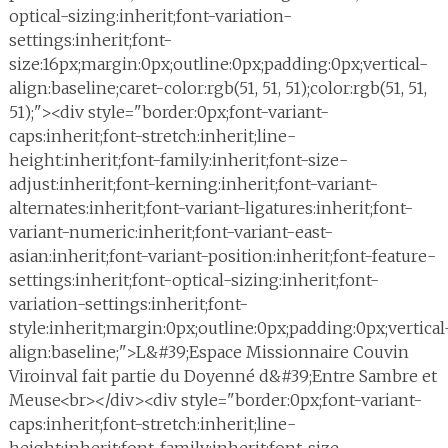
optical-sizing:inherit;font-variation-
settings:inherit;font-
size:16px;margin:0px;outline:0px;padding:0px;vertical-
align:baseline;caret-color:rgb(51, 51, 51);color:rgb(51, 51,
51);"><div style="border:0px;font-variant-
caps:inherit;font-stretch:inherit;line-
height:inherit;font-family:inherit;font-size-
adjust:inherit;font-kerning:inherit;font-variant-
alternates:inherit;font-variant-ligatures:inherit;font-
variant-numeric:inherit;font-variant-east-
asian:inherit;font-variant-position:inherit;font-feature-
settings:inherit;font-optical-sizing:inherit;font-
variation-settings:inherit;font-
style:inherit;margin:0px;outline:0px;padding:0px;vertical
align:baseline;">L&#39;Espace Missionnaire Couvin
Viroinval fait partie du Doyenné d&#39;Entre Sambre et
Meuse<br></div><div style="border:0px;font-variant-
caps:inherit;font-stretch:inherit;line-