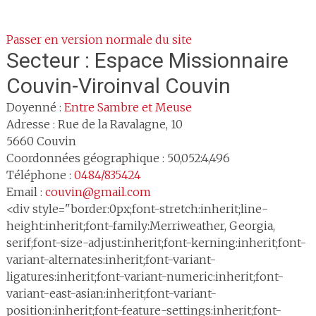
Passer en version normale du site
Secteur :
Espace Missionnaire
Couvin-Viroinval Couvin
Doyenné :
Entre Sambre et Meuse
Adresse :
Rue de la Ravalagne, 10
5660
Couvin
Coordonnées géographique : 50,052:4,496
Téléphone :
0484/835424
Email :
couvin@gmail.com
<div style="border:0px;font-stretch:inherit;line-
height:inherit;font-family:Merriweather, Georgia,
serif;font-size-adjust:inherit;font-kerning:inherit;font-
variant-alternates:inherit;font-variant-
ligatures:inherit;font-variant-numeric:inherit;font-
variant-east-asian:inherit;font-variant-
position:inherit;font-feature-settings:inherit;font-