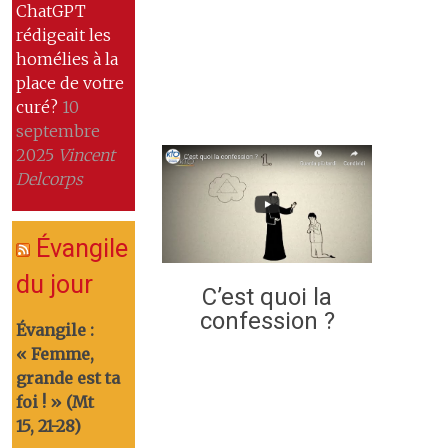
ChatGPT
rédigeait les
homélies à la
place de votre
curé?
10
septembre
2025
Vincent
Delcorps
Évangile
du jour
C’est quoi la
confession ?
Évangile :
« Femme,
grande est ta
foi ! » (Mt
15, 21-28)