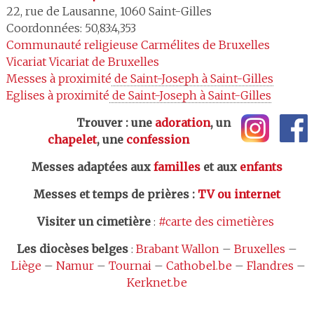
22, rue de Lausanne
,
1060
Saint-Gilles
Coordonnées: 50,83:4,353
Communauté religieuse
Carmélites de Bruxelles
Vicariat
Vicariat de Bruxelles
Messes à proximité
 de Saint-Joseph à Saint-Gilles
Eglises à proximité
 de Saint-Joseph à Saint-Gilles
Trouver : une
adoration
, un
chapelet
, une
confession
Messes adaptées aux
familles
et aux
enfants
Messes et temps de prières
:
TV ou internet
Visiter un cimetière
:
#carte des cimetières
Les
diocèses belges
:
Brabant Wallon
–
Bruxelles
–
Liège
–
Namur
–
Tournai
–
Cathobel.be
–
Flandres
–
Kerknet.be