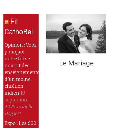
Fil
CathoBel
Opinion : Voici
pourquoi
notre foi se
Le Mariage
nourrit des
enseignements
d’un moine
chrétien
indien
10
septembre
2025
Isabelle
Bogaert
Expo : Les 600