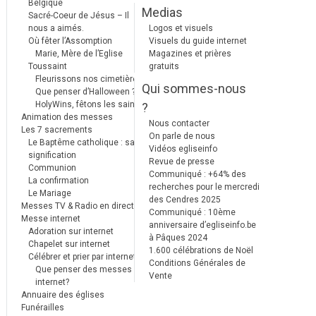
Belgique
Medias
Sacré-Coeur de Jésus – Il
nous a aimés.
Logos et visuels
Où fêter l’Assomption
Visuels du guide internet
Marie, Mère de l’Eglise
Magazines et prières
Toussaint
gratuits
Fleurissons nos cimetières
Qui sommes-nous
Que penser d’Halloween ?
HolyWins, fêtons les saints !
?
Animation des messes
Nous contacter
Les 7 sacrements
On parle de nous
Le Baptême catholique : sa
Vidéos egliseinfo
signification
Revue de presse
Communion
Communiqué : +64% des
La confirmation
recherches pour le mercredi
Le Mariage
des Cendres 2025
Messes TV & Radio en direct
Communiqué : 10ème
Messe internet
anniversaire d’egliseinfo.be
Adoration sur internet
à Pâques 2024
Chapelet sur internet
1.600 célébrations de Noël
Célébrer et prier par internet
Conditions Générales de
Que penser des messes
Vente
internet?
Annuaire des églises
Funérailles