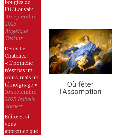
bougies de
l’UCLouvain
10 septembre
2025
Angélique
Tasiaux
Denis Le
Chatelier :
« L’homélie
n’est pas un
cours, mais un
Où fêter
témoignage »
l’Assomption
10 septembre
2025
Isabelle
Bogaert
Edito: Et si
vous
appreniez que