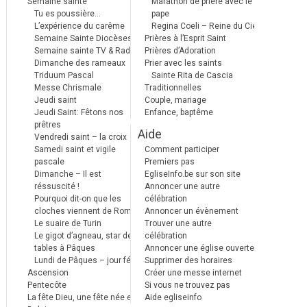
Semaine sainte
Marathon de prière avec le
Tu es poussière…
pape
L’expérience du carême
Regina Coeli – Reine du Ciel
Semaine Sainte Diocèses
Prières à l’Esprit Saint
Semaine sainte TV & Radio
Prières d’Adoration
Dimanche des rameaux
Prier avec les saints
Triduum Pascal
Sainte Rita de Cascia
Messe Chrismale
Traditionnelles
Jeudi saint
Couple, mariage
Jeudi Saint: Fêtons nos
Enfance, baptême
prêtres
Aide
Vendredi saint – la croix
Samedi saint et vigile
Comment participer
pascale
Premiers pas
Dimanche – Il est
EgliseInfo.be sur son site
réssuscité !
Annoncer une autre
Pourquoi dit-on que les
célébration
cloches viennent de Rome ?
Annoncer un évènement
Le suaire de Turin
Trouver une autre
Le gigot d’agneau, star des
célébration
tables à Pâques
Annoncer une église ouverte
Lundi de Pâques – jour férié
Supprimer des horaires
Ascension
Créer une messe internet
Pentecôte
Si vous ne trouvez pas
La fête Dieu, une fête née en
Aide egliseinfo