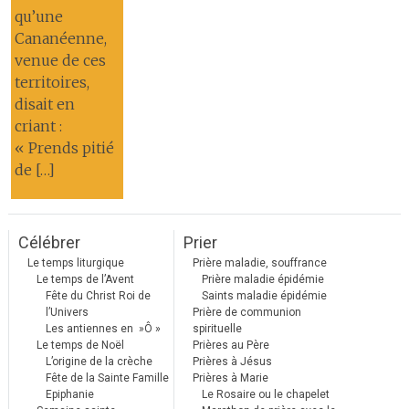
qu’une
Cananéenne,
venue de ces
territoires,
disait en
criant :
« Prends pitié
de […]
Célébrer
Prier
Le temps liturgique
Prière maladie, souffrance
Le temps de l’Avent
Prière maladie épidémie
Fête du Christ Roi de
Saints maladie épidémie
l’Univers
Prière de communion
Les antiennes en »Ô »
spirituelle
Le temps de Noël
Prières au Père
L’origine de la crèche
Prières à Jésus
Fête de la Sainte Famille
Prières à Marie
Epiphanie
Le Rosaire ou le chapelet