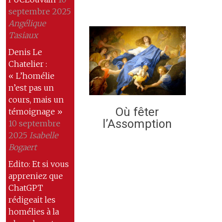
septembre 2025
Angélique
Tasiaux
Denis Le
Chatelier :
« L’homélie
n’est pas un
cours, mais un
Où fêter
témoignage »
l’Assomption
10 septembre
2025
Isabelle
Bogaert
Edito: Et si vous
appreniez que
ChatGPT
rédigeait les
homélies à la