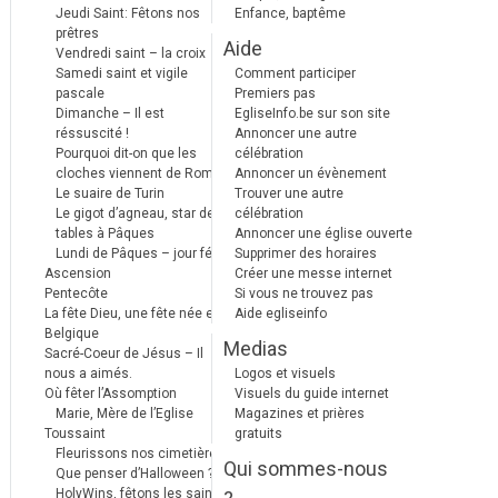
Jeudi Saint: Fêtons nos
Enfance, baptême
prêtres
Aide
Vendredi saint – la croix
Samedi saint et vigile
Comment participer
pascale
Premiers pas
Dimanche – Il est
EgliseInfo.be sur son site
réssuscité !
Annoncer une autre
Pourquoi dit-on que les
célébration
cloches viennent de Rome ?
Annoncer un évènement
Le suaire de Turin
Trouver une autre
Le gigot d’agneau, star des
célébration
tables à Pâques
Annoncer une église ouverte
Lundi de Pâques – jour férié
Supprimer des horaires
Ascension
Créer une messe internet
Pentecôte
Si vous ne trouvez pas
La fête Dieu, une fête née en
Aide egliseinfo
Belgique
Medias
Sacré-Coeur de Jésus – Il
nous a aimés.
Logos et visuels
Où fêter l’Assomption
Visuels du guide internet
Marie, Mère de l’Eglise
Magazines et prières
Toussaint
gratuits
Fleurissons nos cimetières
Qui sommes-nous
Que penser d’Halloween ?
HolyWins, fêtons les saints !