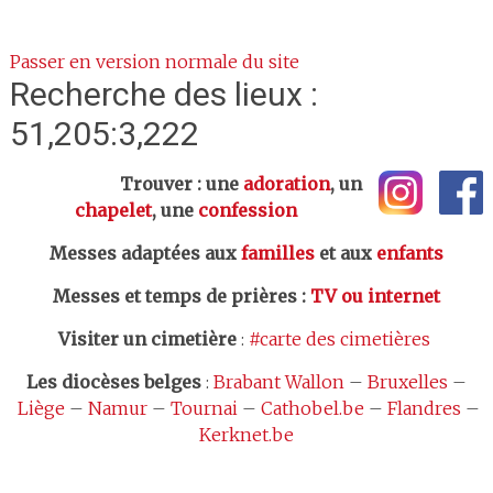
Passer en version normale du site
Recherche des lieux :
51,205:3,222
Trouver : une
adoration
, un
chapelet
, une
confession
Messes adaptées aux
familles
et aux
enfants
Messes et temps de prières
:
TV ou internet
Visiter un cimetière
:
#carte des cimetières
Les
diocèses belges
:
Brabant Wallon
–
Bruxelles
–
Liège
–
Namur
–
Tournai
–
Cathobel.be
–
Flandres
–
Kerknet.be