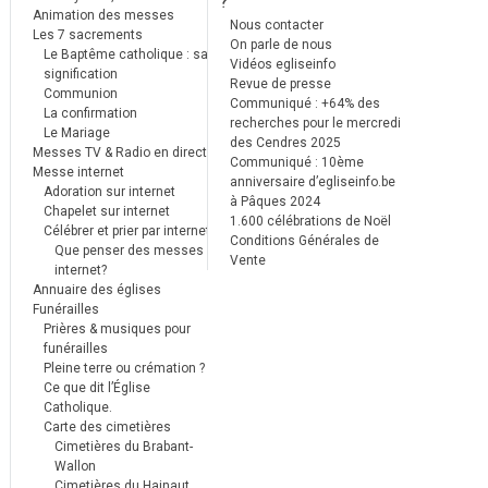
?
Animation des messes
Nous contacter
Les 7 sacrements
On parle de nous
Le Baptême catholique : sa
Vidéos egliseinfo
signification
Revue de presse
Communion
Communiqué : +64% des
La confirmation
recherches pour le mercredi
Le Mariage
des Cendres 2025
Messes TV & Radio en direct
Communiqué : 10ème
Messe internet
anniversaire d’egliseinfo.be
Adoration sur internet
à Pâques 2024
Chapelet sur internet
1.600 célébrations de Noël
Célébrer et prier par internet
Conditions Générales de
Que penser des messes
Vente
internet?
Annuaire des églises
Funérailles
Prières & musiques pour
funérailles
Pleine terre ou crémation ?
Ce que dit l’Église
Catholique.
Carte des cimetières
Cimetières du Brabant-
Wallon
Cimetières du Hainaut