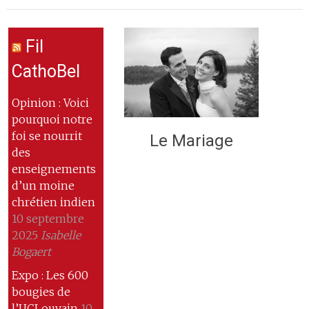
Fil
CathoBel
Opinion : Voici
pourquoi notre
foi se nourrit
Le Mariage
des
enseignements
d’un moine
chrétien indien
10 septembre
2025
Isabelle
Bogaert
Expo : Les 600
bougies de
l’UCLouvain
10