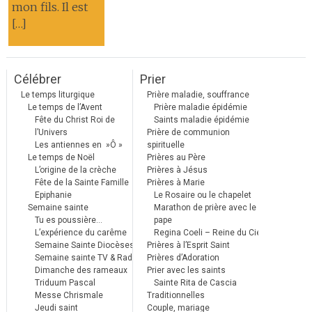
mon fils. Il est
[…]
Célébrer
Prier
Le temps liturgique
Prière maladie, souffrance
Le temps de l’Avent
Prière maladie épidémie
Fête du Christ Roi de
Saints maladie épidémie
l’Univers
Prière de communion
Les antiennes en »Ô »
spirituelle
Le temps de Noël
Prières au Père
L’origine de la crèche
Prières à Jésus
Fête de la Sainte Famille
Prières à Marie
Epiphanie
Le Rosaire ou le chapelet
Semaine sainte
Marathon de prière avec le
Tu es poussière…
pape
L’expérience du carême
Regina Coeli – Reine du Ciel
Semaine Sainte Diocèses
Prières à l’Esprit Saint
Semaine sainte TV & Radio
Prières d’Adoration
Dimanche des rameaux
Prier avec les saints
Triduum Pascal
Sainte Rita de Cascia
Messe Chrismale
Traditionnelles
Jeudi saint
Couple, mariage