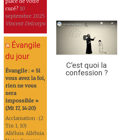
place de votre
curé?
10
septembre 2025
Vincent Delcorps
Évangile
du jour
C’est quoi la
Évangile : « Si
confession ?
vous avez la foi,
rien ne vous
sera
impossible »
(Mt 17, 14-20)
Acclamation : (2
Tm 1, 10)
Alléluia. Alléluia.