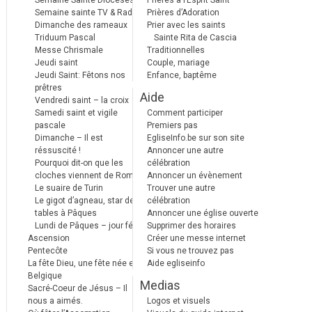
Semaine Sainte Diocèses
Prières à l’Esprit Saint
Semaine sainte TV & Radio
Prières d’Adoration
Dimanche des rameaux
Prier avec les saints
Triduum Pascal
Sainte Rita de Cascia
Messe Chrismale
Traditionnelles
Jeudi saint
Couple, mariage
Jeudi Saint: Fêtons nos
Enfance, baptême
prêtres
Aide
Vendredi saint – la croix
Samedi saint et vigile
Comment participer
pascale
Premiers pas
Dimanche – Il est
EgliseInfo.be sur son site
réssuscité !
Annoncer une autre
Pourquoi dit-on que les
célébration
cloches viennent de Rome ?
Annoncer un évènement
Le suaire de Turin
Trouver une autre
Le gigot d’agneau, star des
célébration
tables à Pâques
Annoncer une église ouverte
Lundi de Pâques – jour férié
Supprimer des horaires
Ascension
Créer une messe internet
Pentecôte
Si vous ne trouvez pas
La fête Dieu, une fête née en
Aide egliseinfo
Belgique
Medias
Sacré-Coeur de Jésus – Il
nous a aimés.
Logos et visuels