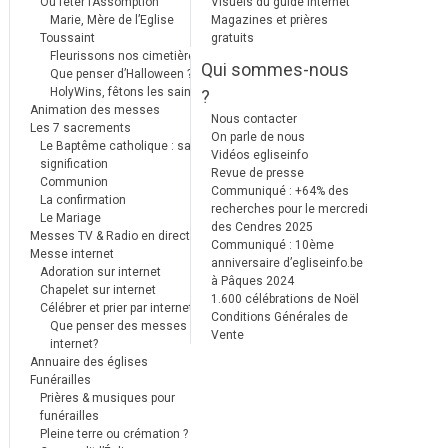
Où fêter l’Assomption
Visuels du guide internet
Marie, Mère de l’Eglise
Magazines et prières
Toussaint
gratuits
Fleurissons nos cimetières
Qui sommes-nous
Que penser d’Halloween ?
HolyWins, fêtons les saints !
?
Animation des messes
Nous contacter
Les 7 sacrements
On parle de nous
Le Baptême catholique : sa
Vidéos egliseinfo
signification
Revue de presse
Communion
Communiqué : +64% des
La confirmation
recherches pour le mercredi
Le Mariage
des Cendres 2025
Messes TV & Radio en direct
Communiqué : 10ème
Messe internet
anniversaire d’egliseinfo.be
Adoration sur internet
à Pâques 2024
Chapelet sur internet
1.600 célébrations de Noël
Célébrer et prier par internet
Conditions Générales de
Que penser des messes
Vente
internet?
Annuaire des églises
Funérailles
Prières & musiques pour
funérailles
Pleine terre ou crémation ?