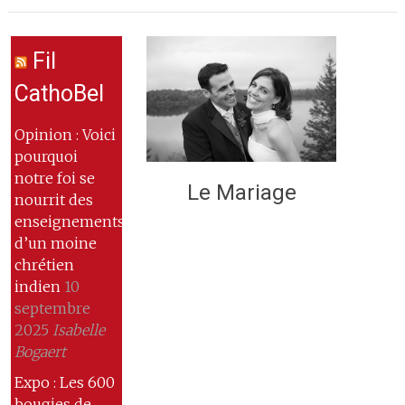
Fil
CathoBel
Opinion : Voici
pourquoi
notre foi se
Le Mariage
nourrit des
enseignements
d’un moine
chrétien
indien
10
septembre
2025
Isabelle
Bogaert
Expo : Les 600
bougies de