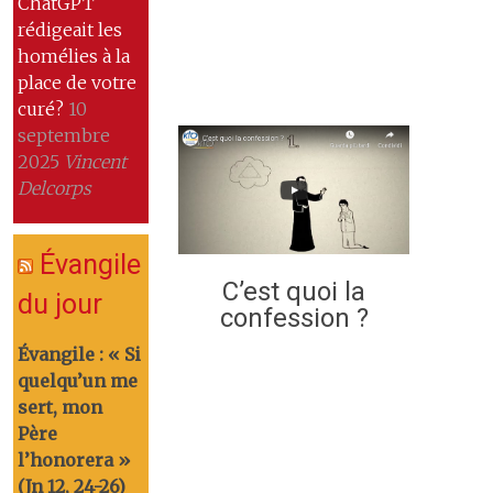
ChatGPT
rédigeait les
homélies à la
place de votre
curé?
10
septembre
2025
Vincent
Delcorps
Évangile
C’est quoi la
du jour
confession ?
Évangile : « Si
quelqu’un me
sert, mon
Père
l’honorera »
(Jn 12, 24-26)