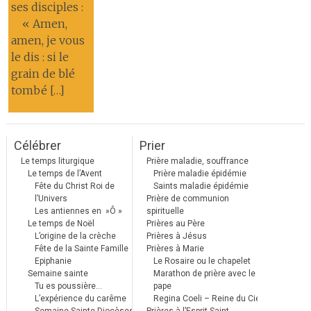
ses disciples :
« Amen,
amen, je vous
le dis : si le
grain de blé
tombé […]
Célébrer
Prier
Le temps liturgique
Prière maladie, souffrance
Le temps de l’Avent
Prière maladie épidémie
Fête du Christ Roi de
Saints maladie épidémie
l’Univers
Prière de communion
Les antiennes en »Ô »
spirituelle
Le temps de Noël
Prières au Père
L’origine de la crèche
Prières à Jésus
Fête de la Sainte Famille
Prières à Marie
Epiphanie
Le Rosaire ou le chapelet
Semaine sainte
Marathon de prière avec le
Tu es poussière…
pape
L’expérience du carême
Regina Coeli – Reine du Ciel