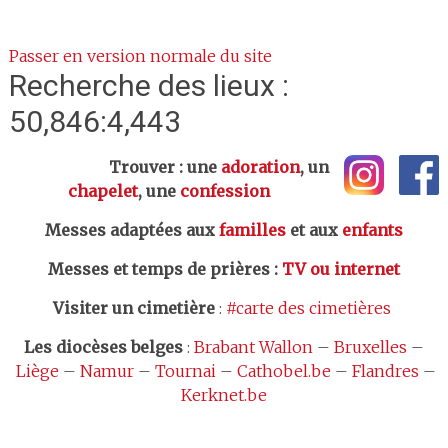
Passer en version normale du site
Recherche des lieux :
50,846:4,443
Trouver : une
adoration
, un
chapelet
, une
confession
Messes adaptées aux
familles
et aux
enfants
Messes et temps de prières
:
TV ou internet
Visiter un cimetière
:
#carte des cimetières
Les
diocèses belges
:
Brabant Wallon
–
Bruxelles
–
Liège
–
Namur
–
Tournai
–
Cathobel.be
–
Flandres
–
Kerknet.be