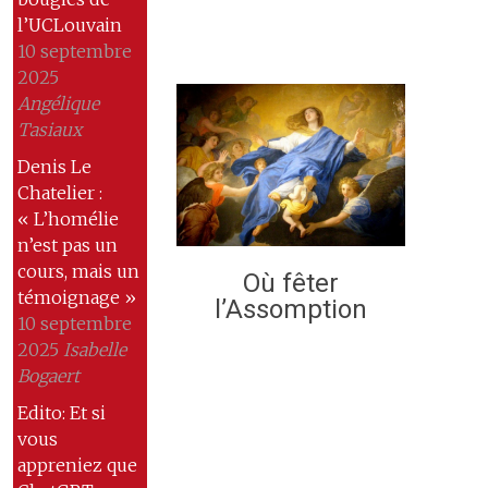
l’UCLouvain
10 septembre
2025
Angélique
Tasiaux
Denis Le
Chatelier :
« L’homélie
n’est pas un
cours, mais un
Où fêter
témoignage »
l’Assomption
10 septembre
2025
Isabelle
Bogaert
Edito: Et si
vous
appreniez que