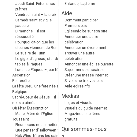
Jeudi Saint: Fêtons nos
Enfance, baptême
prêtres
Aide
Vendredi saint – la croix
Samedi saint et vigile
Comment participer
pascale
Premiers pas
Dimanche – Il est
EgliseInfo.be sur son site
réssuscité !
Annoncer une autre
Pourquoi dit-on que les
célébration
cloches viennent de Rome ?
Annoncer un évènement
Le suaire de Turin
Trouver une autre
Le gigot d’agneau, star des
célébration
tables à Pâques
Annoncer une église ouverte
Lundi de Pâques – jour férié
Supprimer des horaires
Ascension
Créer une messe internet
Pentecôte
Si vous ne trouvez pas
La fête Dieu, une fête née en
Aide egliseinfo
Belgique
Medias
Sacré-Coeur de Jésus – Il
nous a aimés.
Logos et visuels
Où fêter l’Assomption
Visuels du guide internet
Marie, Mère de l’Eglise
Magazines et prières
Toussaint
gratuits
Fleurissons nos cimetières
Qui sommes-nous
Que penser d’Halloween ?
HolyWins, fêtons les saints !