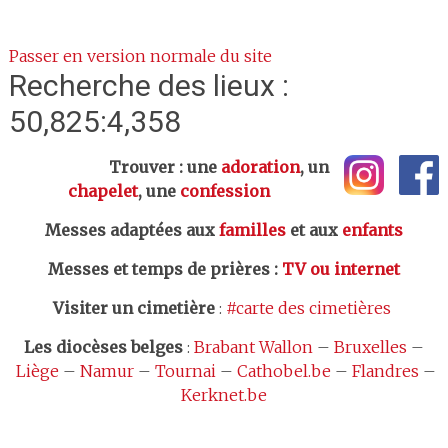
Passer en version normale du site
Recherche des lieux :
50,825:4,358
Trouver : une
adoration
, un
chapelet
, une
confession
Messes adaptées aux
familles
et aux
enfants
Messes et temps de prières
:
TV ou internet
Visiter un cimetière
:
#carte des cimetières
Les
diocèses belges
:
Brabant Wallon
–
Bruxelles
–
Liège
–
Namur
–
Tournai
–
Cathobel.be
–
Flandres
–
Kerknet.be