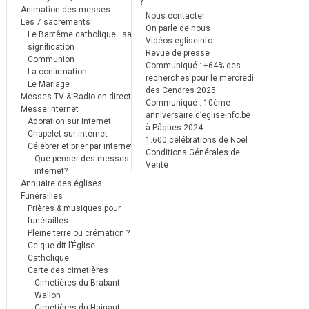
?
Animation des messes
Nous contacter
Les 7 sacrements
On parle de nous
Le Baptême catholique : sa
Vidéos egliseinfo
signification
Revue de presse
Communion
Communiqué : +64% des
La confirmation
recherches pour le mercredi
Le Mariage
des Cendres 2025
Messes TV & Radio en direct
Communiqué : 10ème
Messe internet
anniversaire d’egliseinfo.be
Adoration sur internet
à Pâques 2024
Chapelet sur internet
1.600 célébrations de Noël
Célébrer et prier par internet
Conditions Générales de
Que penser des messes
Vente
internet?
Annuaire des églises
Funérailles
Prières & musiques pour
funérailles
Pleine terre ou crémation ?
Ce que dit l’Église
Catholique.
Carte des cimetières
Cimetières du Brabant-
Wallon
Cimetières du Hainaut