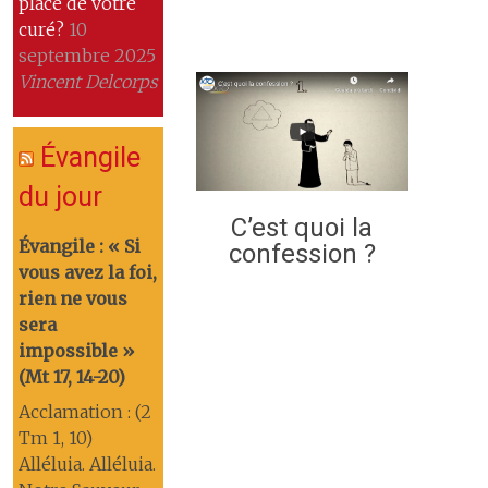
place de votre
curé?
10
septembre 2025
Vincent Delcorps
Évangile
du jour
C’est quoi la
Évangile : « Si
confession ?
vous avez la foi,
rien ne vous
sera
impossible »
(Mt 17, 14-20)
Acclamation : (2
Tm 1, 10)
Alléluia. Alléluia.