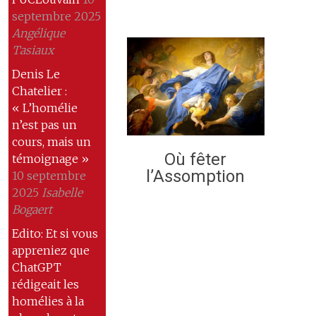
septembre 2025
Angélique
Tasiaux
Denis Le
Chatelier :
« L’homélie
n’est pas un
cours, mais un
Où fêter
témoignage »
l’Assomption
10 septembre
2025
Isabelle
Bogaert
Edito: Et si vous
appreniez que
ChatGPT
rédigeait les
homélies à la