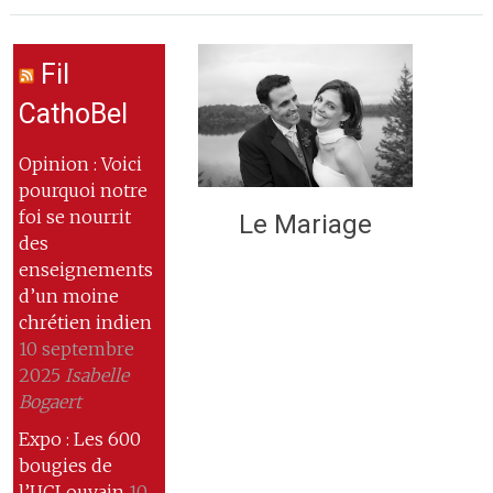
Fil
CathoBel
Opinion : Voici
pourquoi notre
foi se nourrit
Le Mariage
des
enseignements
d’un moine
chrétien indien
10 septembre
2025
Isabelle
Bogaert
Expo : Les 600
bougies de
l’UCLouvain
10