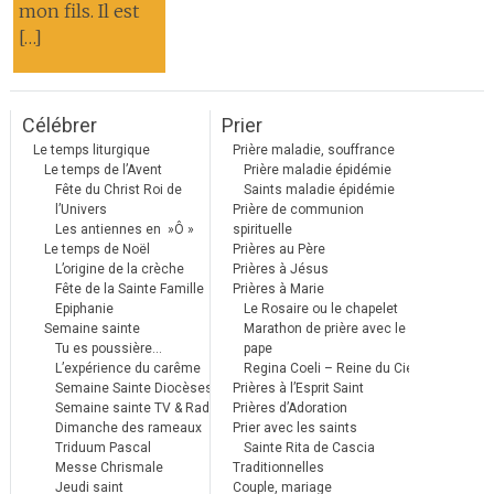
mon fils. Il est
[…]
Célébrer
Prier
Le temps liturgique
Prière maladie, souffrance
Le temps de l’Avent
Prière maladie épidémie
Fête du Christ Roi de
Saints maladie épidémie
l’Univers
Prière de communion
Les antiennes en »Ô »
spirituelle
Le temps de Noël
Prières au Père
L’origine de la crèche
Prières à Jésus
Fête de la Sainte Famille
Prières à Marie
Epiphanie
Le Rosaire ou le chapelet
Semaine sainte
Marathon de prière avec le
Tu es poussière…
pape
L’expérience du carême
Regina Coeli – Reine du Ciel
Semaine Sainte Diocèses
Prières à l’Esprit Saint
Semaine sainte TV & Radio
Prières d’Adoration
Dimanche des rameaux
Prier avec les saints
Triduum Pascal
Sainte Rita de Cascia
Messe Chrismale
Traditionnelles
Jeudi saint
Couple, mariage