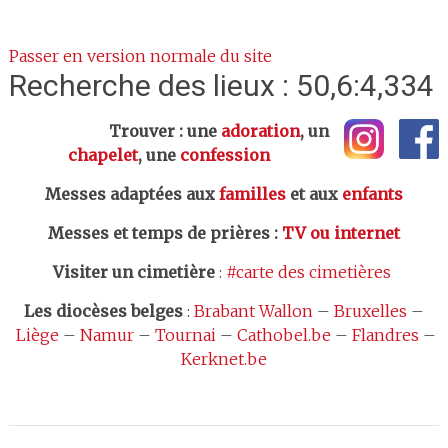
Passer en version normale du site
Recherche des lieux : 50,6:4,334
Trouver : une
adoration
, un
chapelet
, une
confession
Messes adaptées aux
familles
et aux
enfants
Messes et temps de prières
:
TV ou internet
Visiter un cimetière
:
#carte des cimetières
Les
diocèses belges
:
Brabant Wallon
–
Bruxelles
–
Liège
–
Namur
–
Tournai
–
Cathobel.be
–
Flandres
–
Kerknet.be