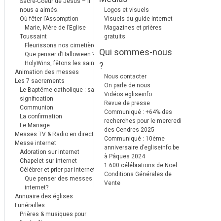
Sacré-Coeur de Jésus – Il
nous a aimés.
Logos et visuels
Où fêter l’Assomption
Visuels du guide internet
Marie, Mère de l’Eglise
Magazines et prières
Toussaint
gratuits
Fleurissons nos cimetières
Qui sommes-nous
Que penser d’Halloween ?
HolyWins, fêtons les saints !
?
Animation des messes
Nous contacter
Les 7 sacrements
On parle de nous
Le Baptême catholique : sa
Vidéos egliseinfo
signification
Revue de presse
Communion
Communiqué : +64% des
La confirmation
recherches pour le mercredi
Le Mariage
des Cendres 2025
Messes TV & Radio en direct
Communiqué : 10ème
Messe internet
anniversaire d’egliseinfo.be
Adoration sur internet
à Pâques 2024
Chapelet sur internet
1.600 célébrations de Noël
Célébrer et prier par internet
Conditions Générales de
Que penser des messes
Vente
internet?
Annuaire des églises
Funérailles
Prières & musiques pour