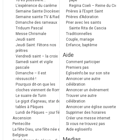
Tu es poussière…
pape
L’expérience du carême
Regina Coeli – Reine du Ciel
Semaine Sainte Diocèses
Prières à l’Esprit Saint
Semaine sainte TV & Radio
Prières d’Adoration
Dimanche des rameaux
Prier avec les saints
Triduum Pascal
Sainte Rita de Cascia
Messe Chrismale
Traditionnelles
Jeudi saint
Couple, mariage
Jeudi Saint: Fêtons nos
Enfance, baptême
prêtres
Aide
Vendredi saint – la croix
Samedi saint et vigile
Comment participer
pascale
Premiers pas
Dimanche – Il est
EgliseInfo.be sur son site
réssuscité !
Annoncer une autre
Pourquoi dit-on que les
célébration
cloches viennent de Rome ?
Annoncer un évènement
Le suaire de Turin
Trouver une autre
Le gigot d’agneau, star des
célébration
tables à Pâques
Annoncer une église ouverte
Lundi de Pâques – jour férié
Supprimer des horaires
Ascension
Créer une messe internet
Pentecôte
Si vous ne trouvez pas
La fête Dieu, une fête née en
Aide egliseinfo
Belgique
Medias