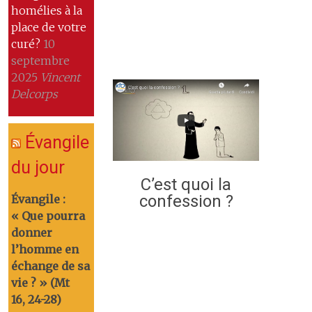
homélies à la
place de votre
curé?
10
septembre
2025
Vincent
Delcorps
Évangile
du jour
C’est quoi la
confession ?
Évangile :
« Que pourra
donner
l’homme en
échange de sa
vie ? » (Mt
16, 24-28)