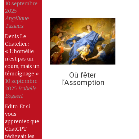
10 septembre
2025
Angélique
Tasiaux
Denis Le
Chatelier :
« L’homélie
n’est pas un
cours, mais un
témoignage »
Où fêter
10 septembre
l’Assomption
2025
Isabelle
Bogaert
Edito: Et si
vous
appreniez que
ChatGPT
rédigeait les