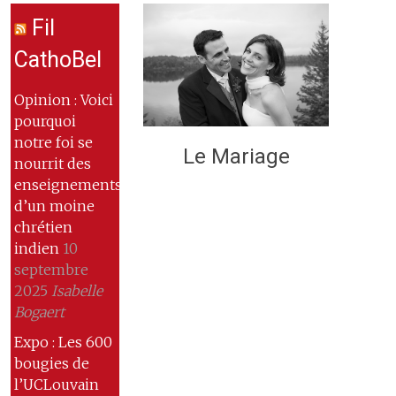
Fil
CathoBel
Opinion : Voici
pourquoi
notre foi se
Le Mariage
nourrit des
enseignements
d’un moine
chrétien
indien
10
septembre
2025
Isabelle
Bogaert
Expo : Les 600
bougies de
l’UCLouvain