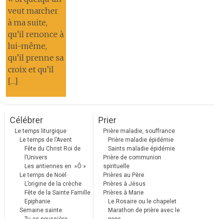
veut marcher
à ma suite,
qu’il renonce à
lui-même,
qu’il prenne sa
croix et qu’il
[…]
Célébrer
Prier
Le temps liturgique
Prière maladie, souffrance
Le temps de l’Avent
Prière maladie épidémie
Fête du Christ Roi de
Saints maladie épidémie
l’Univers
Prière de communion
Les antiennes en »Ô »
spirituelle
Le temps de Noël
Prières au Père
L’origine de la crèche
Prières à Jésus
Fête de la Sainte Famille
Prières à Marie
Epiphanie
Le Rosaire ou le chapelet
Semaine sainte
Marathon de prière avec le