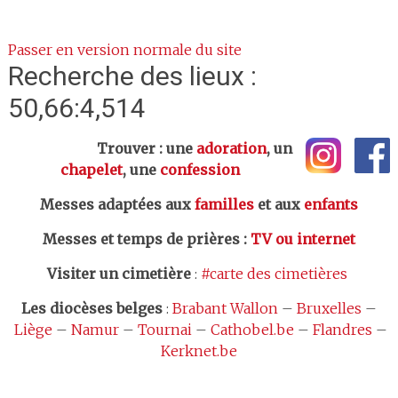
Passer en version normale du site
Recherche des lieux :
50,66:4,514
Trouver : une
adoration
, un
chapelet
, une
confession
Messes adaptées aux
familles
et aux
enfants
Messes et temps de prières
:
TV ou internet
Visiter un cimetière
:
#carte des cimetières
Les
diocèses belges
:
Brabant Wallon
–
Bruxelles
–
Liège
–
Namur
–
Tournai
–
Cathobel.be
–
Flandres
–
Kerknet.be