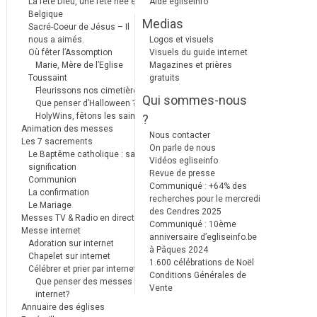
La fête Dieu, une fête née en
Aide egliseinfo
Belgique
Medias
Sacré-Coeur de Jésus – Il
nous a aimés.
Logos et visuels
Où fêter l’Assomption
Visuels du guide internet
Marie, Mère de l’Eglise
Magazines et prières
Toussaint
gratuits
Fleurissons nos cimetières
Qui sommes-nous
Que penser d’Halloween ?
HolyWins, fêtons les saints !
?
Animation des messes
Nous contacter
Les 7 sacrements
On parle de nous
Le Baptême catholique : sa
Vidéos egliseinfo
signification
Revue de presse
Communion
Communiqué : +64% des
La confirmation
recherches pour le mercredi
Le Mariage
des Cendres 2025
Messes TV & Radio en direct
Communiqué : 10ème
Messe internet
anniversaire d’egliseinfo.be
Adoration sur internet
à Pâques 2024
Chapelet sur internet
1.600 célébrations de Noël
Célébrer et prier par internet
Conditions Générales de
Que penser des messes
Vente
internet?
Annuaire des églises