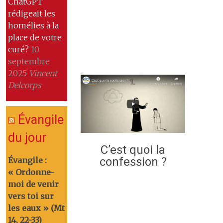
ChatGPT
rédigeait les
homélies à la
place de votre
curé?
10
septembre
2025
Vincent
Delcorps
Évangile
du jour
C’est quoi la
confession ?
Évangile :
« Ordonne-
moi de venir
vers toi sur
les eaux » (Mt
14, 22-33)