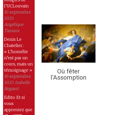
l’UCLouvain
10 septembre
2025
Angélique
Tasiaux
Denis Le
Chatelier :
« L’homélie
n’est pas un
cours, mais un
témoignage »
Où fêter
10 septembre
l’Assomption
2025
Isabelle
Bogaert
Edito: Et si
vous
appreniez que