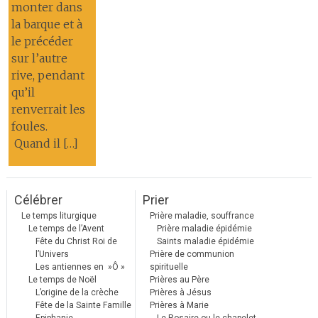
monter dans
la barque et à
le précéder
sur l’autre
rive, pendant
qu’il
renverrait les
foules.
Quand il […]
Célébrer
Prier
Le temps liturgique
Prière maladie, souffrance
Le temps de l’Avent
Prière maladie épidémie
Fête du Christ Roi de
Saints maladie épidémie
l’Univers
Prière de communion
Les antiennes en »Ô »
spirituelle
Le temps de Noël
Prières au Père
L’origine de la crèche
Prières à Jésus
Fête de la Sainte Famille
Prières à Marie