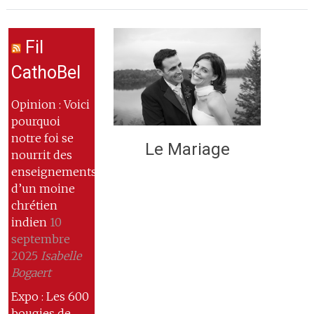
Fil
CathoBel
Opinion : Voici
pourquoi
notre foi se
Le Mariage
nourrit des
enseignements
d’un moine
chrétien
indien
10
septembre
2025
Isabelle
Bogaert
Expo : Les 600
bougies de