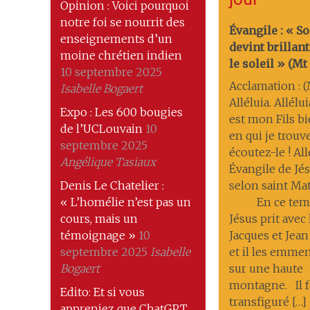
Opinion : Voici pourquoi
notre foi se nourrit des
Évangile : « S
enseignements d’un
devint brilla
moine chrétien indien
le soleil » (Mt 1
10 septembre 2025
Acclamation : (M
Isabelle Bogaert
Alléluia. Allélui
Expo : Les 600 bougies
est mon Fils b
de l’UCLouvain
10
en qui je trouve
septembre 2025
écoutez-le ! All
Angélique Tasiaux
Évangile de Jés
Denis Le Chatelier :
selon saint Ma
« L’homélie n’est pas un
En ce temp
cours, mais un
Jésus prit avec 
témoignage »
10
Jacques et Jean
septembre 2025
Isabelle
et il les emmena
Bogaert
sur une haute
montagne. Il f
Edito: Et si vous
transfiguré […]
appreniez que ChatGPT