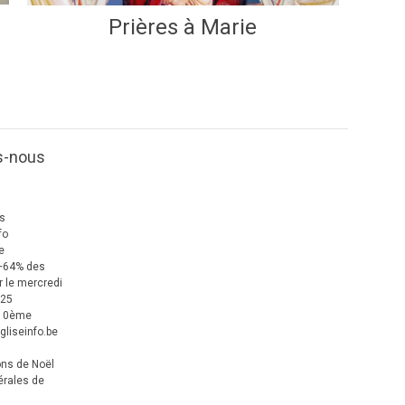
Prières à Marie
s-nous
us
fo
e
+64% des
 le mercredi
025
 10ème
gliseinfo.be
ons de Noël
érales de