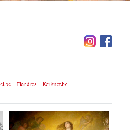
el.be
–
Flandres
–
Kerknet.be