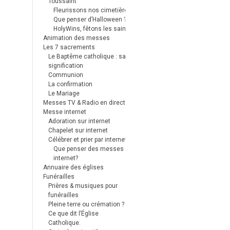
Toussaint
Fleurissons nos cimetières
Que penser d’Halloween ?
HolyWins, fêtons les saints !
Animation des messes
Les 7 sacrements
Le Baptême catholique : sa
signification
Communion
La confirmation
Le Mariage
Messes TV & Radio en direct
Messe internet
Adoration sur internet
Chapelet sur internet
Célébrer et prier par internet
Que penser des messes
internet?
Annuaire des églises
Funérailles
Prières & musiques pour
funérailles
Pleine terre ou crémation ?
Ce que dit l’Église
Catholique.