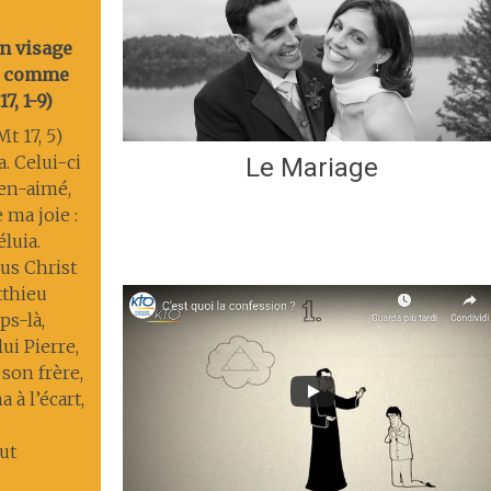
on visage
nt comme
7, 1-9)
t 17, 5)
a. Celui-ci
Le Mariage
ien-aimé,
 ma joie :
éluia.
us Christ
tthieu
s-là,
lui Pierre,
 son frère,
 à l’écart,
ut