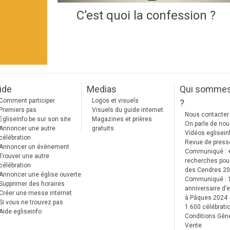
C’est quoi la confession ?
ide
Medias
Qui somme
Comment participer
Logos et visuels
?
Premiers pas
Visuels du guide internet
Nous contacter
EgliseInfo.be sur son site
Magazines et prières
On parle de no
Annoncer une autre
gratuits
Vidéos eglisein
célébration
Revue de press
Annoncer un évènement
Communiqué : 
Trouver une autre
recherches pour
célébration
des Cendres 2
Annoncer une église ouverte
Communiqué :
Supprimer des horaires
anniversaire d’e
Créer une messe internet
à Pâques 2024
Si vous ne trouvez pas
1.600 célébrati
Aide egliseinfo
Conditions Gén
Vente