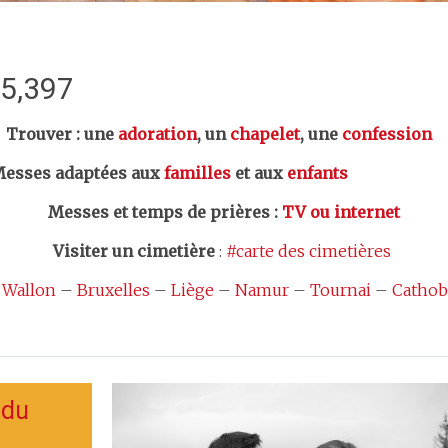
:5,397
er : une
adoration
, un
chapelet
, une
confession
esses adaptées aux
familles
et aux
enfants
Messes et temps de prières
:
TV ou internet
Visiter un cimetière
:
#carte des cimetières
 Wallon
–
Bruxelles
–
Liège
–
Namur
–
Tournai
–
Cathob
 du