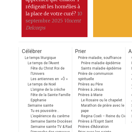
rédigeait les homélies à
la place de votre curé?
10
septembre 2025
Vincent
Delcorps
Célébrer
Prier
A
Le temps liturgique
Prière maladie, souffrance
Le temps de l’Avent
Prière maladie épidémie
Fête du Christ Roi de
Saints maladie épidémie
l’Univers
Prière de communion
Les antiennes en »Ô »
spirituelle
Le temps de Noël
Prières au Père
L’origine de la crèche
Prières à Jésus
Fête de la Sainte Famille
Prières à Marie
Epiphanie
Le Rosaire ou le chapelet
Semaine sainte
Marathon de prière avec le
Tu es poussière…
pape
L’expérience du carême
Regina Coeli – Reine du Ciel
Semaine Sainte Diocèses
Prières à l’Esprit Saint
Semaine sainte TV & Radio
Prières d’Adoration