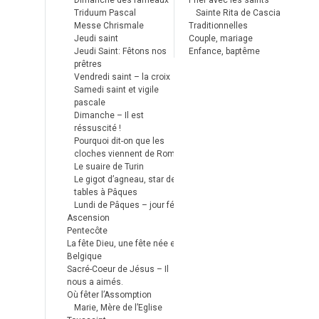
Dimanche des rameaux
Prier avec les saints
Triduum Pascal
Sainte Rita de Cascia
Messe Chrismale
Traditionnelles
Jeudi saint
Couple, mariage
Jeudi Saint: Fêtons nos
Enfance, baptême
prêtres
Vendredi saint – la croix
Samedi saint et vigile
pascale
Dimanche – Il est
réssuscité !
Pourquoi dit-on que les
cloches viennent de Rome ?
Le suaire de Turin
Le gigot d’agneau, star des
tables à Pâques
Lundi de Pâques – jour férié
Ascension
Pentecôte
La fête Dieu, une fête née en
Belgique
Sacré-Coeur de Jésus – Il
nous a aimés.
Où fêter l’Assomption
Marie, Mère de l’Eglise