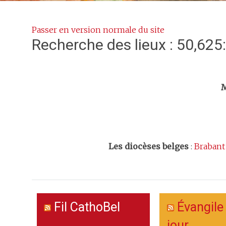
Passer en version normale du site
Recherche des lieux : 50,625
Trouv
M
Les
diocèses belges
:
Brabant
Fil CathoBel
Évangile
jour