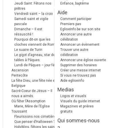
Jeudi Saint: Fêtons nos
Enfance, baptême
prêtres
Aide
Vendredi saint – la croix
Samedi saint et vigile
Comment participer
pascale
Premiers pas
Dimanche – Il est
EgliseInfo.be sur son site
réssuscité !
Annoncer une autre
Pourquoi dit-on que les
célébration
cloches viennent de Rome ?
Annoncer un évènement
Le suaire de Turin
Trouver une autre
Le gigot d’agneau, star des
célébration
tables à Pâques
Annoncer une église ouverte
Lundi de Pâques – jour férié
Supprimer des horaires
Ascension
Créer une messe internet
Pentecôte
Si vous ne trouvez pas
La fête Dieu, une fête née en
Aide egliseinfo
Belgique
Medias
Sacré-Coeur de Jésus – Il
nous a aimés.
Logos et visuels
Où fêter l’Assomption
Visuels du guide internet
Marie, Mère de l’Eglise
Magazines et prières
Toussaint
gratuits
Fleurissons nos cimetières
Qui sommes-nous
Que penser d’Halloween ?
HolyWins, fêtons les saints !