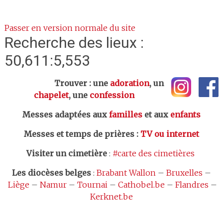
Passer en version normale du site
Recherche des lieux :
50,611:5,553
Trouver : une
adoration
, un
chapelet
, une
confession
Messes adaptées aux
familles
et aux
enfants
Messes et temps de prières
:
TV ou internet
Visiter un cimetière
:
#carte des cimetières
Les
diocèses belges
:
Brabant Wallon
–
Bruxelles
–
Liège
–
Namur
–
Tournai
–
Cathobel.be
–
Flandres
–
Kerknet.be