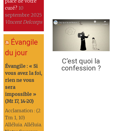
place de votre
curé?
10
septembre 2025
Vincent Delcorps
Évangile
du jour
C’est quoi la
Évangile : « Si
confession ?
vous avez la foi,
rien ne vous
sera
impossible »
(Mt 17, 14-20)
Acclamation : (2
Tm 1, 10)
Alléluia. Alléluia.