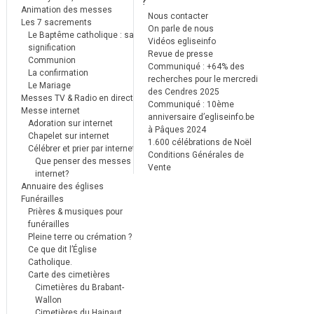
?
Animation des messes
Nous contacter
Les 7 sacrements
On parle de nous
Le Baptême catholique : sa
Vidéos egliseinfo
signification
Revue de presse
Communion
Communiqué : +64% des
La confirmation
recherches pour le mercredi
Le Mariage
des Cendres 2025
Messes TV & Radio en direct
Communiqué : 10ème
Messe internet
anniversaire d’egliseinfo.be
Adoration sur internet
à Pâques 2024
Chapelet sur internet
1.600 célébrations de Noël
Célébrer et prier par internet
Conditions Générales de
Que penser des messes
Vente
internet?
Annuaire des églises
Funérailles
Prières & musiques pour
funérailles
Pleine terre ou crémation ?
Ce que dit l’Église
Catholique.
Carte des cimetières
Cimetières du Brabant-
Wallon
Cimetières du Hainaut