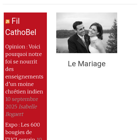
Fil
CathoBel
Opinion : Voici
pourquoi notre
foi se nourrit
Le Mariage
des
enseignements
d’un moine
chrétien indien
10 septembre
2025
Isabelle
Bogaert
Expo : Les 600
bougies de
l’UCLouvain
10