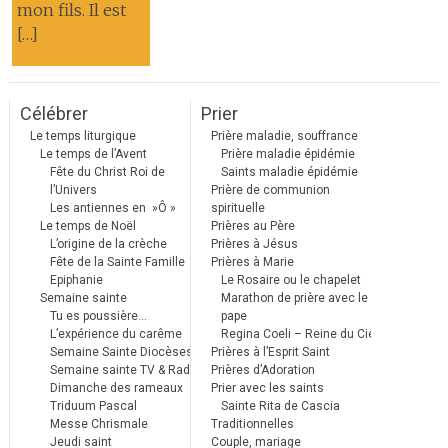
mon fils. Il est
[…]
Célébrer
Prier
Le temps liturgique
Prière maladie, souffrance
Le temps de l’Avent
Prière maladie épidémie
Fête du Christ Roi de
Saints maladie épidémie
l’Univers
Prière de communion
Les antiennes en »Ô »
spirituelle
Le temps de Noël
Prières au Père
L’origine de la crèche
Prières à Jésus
Fête de la Sainte Famille
Prières à Marie
Epiphanie
Le Rosaire ou le chapelet
Semaine sainte
Marathon de prière avec le
Tu es poussière…
pape
L’expérience du carême
Regina Coeli – Reine du Ciel
Semaine Sainte Diocèses
Prières à l’Esprit Saint
Semaine sainte TV & Radio
Prières d’Adoration
Dimanche des rameaux
Prier avec les saints
Triduum Pascal
Sainte Rita de Cascia
Messe Chrismale
Traditionnelles
Jeudi saint
Couple, mariage