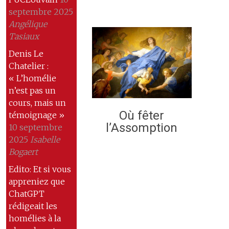
septembre 2025
Angélique
Tasiaux
Denis Le
Chatelier :
« L’homélie
n’est pas un
cours, mais un
Où fêter
témoignage »
l’Assomption
10 septembre
2025
Isabelle
Bogaert
Edito: Et si vous
appreniez que
ChatGPT
rédigeait les
homélies à la