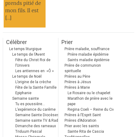
prends pitié de
mon fils. Il est
[…]
Célébrer
Prier
Le temps liturgique
Prière maladie, souffrance
Le temps de l’Avent
Prière maladie épidémie
Fête du Christ Roi de
Saints maladie épidémie
l’Univers
Prière de communion
Les antiennes en »Ô »
spirituelle
Le temps de Noël
Prières au Père
L’origine de la crèche
Prières à Jésus
Fête de la Sainte Famille
Prières à Marie
Epiphanie
Le Rosaire ou le chapelet
Semaine sainte
Marathon de prière avec le
Tu es poussière…
pape
L’expérience du carême
Regina Coeli – Reine du Ciel
Semaine Sainte Diocèses
Prières à l’Esprit Saint
Semaine sainte TV & Radio
Prières d’Adoration
Dimanche des rameaux
Prier avec les saints
Triduum Pascal
Sainte Rita de Cascia