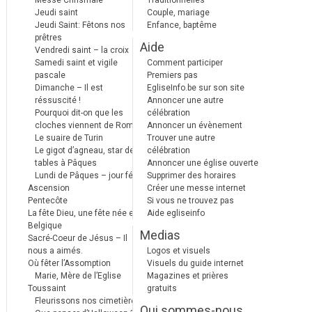
Messe Chrismale
Traditionnelles
Jeudi saint
Couple, mariage
Jeudi Saint: Fêtons nos
Enfance, baptême
prêtres
Aide
Vendredi saint – la croix
Samedi saint et vigile
Comment participer
pascale
Premiers pas
Dimanche – Il est
EgliseInfo.be sur son site
réssuscité !
Annoncer une autre
Pourquoi dit-on que les
célébration
cloches viennent de Rome ?
Annoncer un évènement
Le suaire de Turin
Trouver une autre
Le gigot d’agneau, star des
célébration
tables à Pâques
Annoncer une église ouverte
Lundi de Pâques – jour férié
Supprimer des horaires
Ascension
Créer une messe internet
Pentecôte
Si vous ne trouvez pas
La fête Dieu, une fête née en
Aide egliseinfo
Belgique
Medias
Sacré-Coeur de Jésus – Il
nous a aimés.
Logos et visuels
Où fêter l’Assomption
Visuels du guide internet
Marie, Mère de l’Eglise
Magazines et prières
Toussaint
gratuits
Fleurissons nos cimetières
Qui sommes-nous