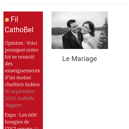
Fil
CathoBel
Opinion : Voici
pourquoi notre
foi se nourrit
Le Mariage
des
enseignements
d’un moine
chrétien indien
10 septembre
2025
Isabelle
Bogaert
Expo : Les 600
bougies de
l’UCLouvain
10