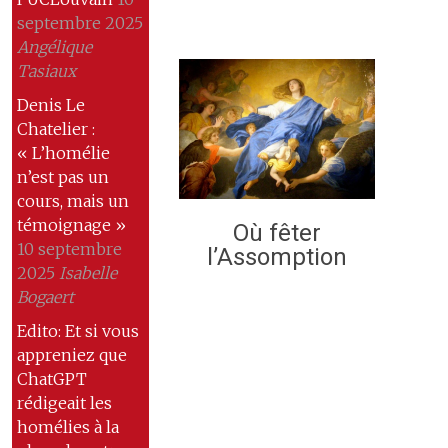
septembre 2025
Angélique
Tasiaux
Denis Le
Chatelier :
« L’homélie
n’est pas un
cours, mais un
témoignage »
Où fêter
10 septembre
l’Assomption
2025
Isabelle
Bogaert
Edito: Et si vous
appreniez que
ChatGPT
rédigeait les
homélies à la