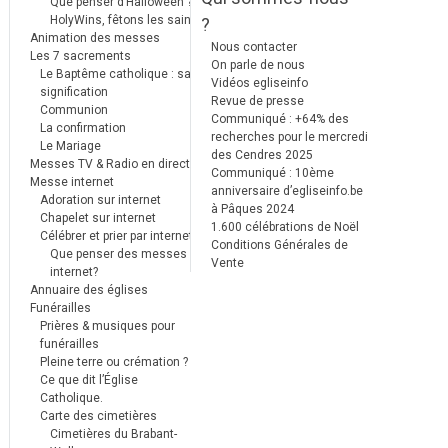
Que penser d’Halloween ?
HolyWins, fêtons les saints !
?
Animation des messes
Nous contacter
Les 7 sacrements
On parle de nous
Le Baptême catholique : sa
Vidéos egliseinfo
signification
Revue de presse
Communion
Communiqué : +64% des
La confirmation
recherches pour le mercredi
Le Mariage
des Cendres 2025
Messes TV & Radio en direct
Communiqué : 10ème
Messe internet
anniversaire d’egliseinfo.be
Adoration sur internet
à Pâques 2024
Chapelet sur internet
1.600 célébrations de Noël
Célébrer et prier par internet
Conditions Générales de
Que penser des messes
Vente
internet?
Annuaire des églises
Funérailles
Prières & musiques pour
funérailles
Pleine terre ou crémation ?
Ce que dit l’Église
Catholique.
Carte des cimetières
Cimetières du Brabant-