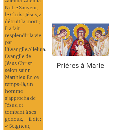
Alléluia. Alléluia.
Notre Sauveur,
le Christ Jésus, a
détruit la mort ;
il a fait
resplendir la vie
par
l’Évangile.Alléluia.
Évangile de
Jésus Christ
Prières à Marie
selon saint
Matthieu En ce
temps-là, un
homme
s'approcha de
Jésus, et
tombant à ses
genoux, il dit :
« Seigneur,