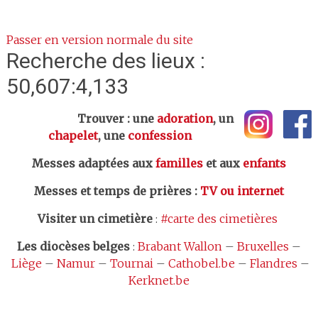
Passer en version normale du site
Recherche des lieux :
50,607:4,133
Trouver : une
adoration
, un
chapelet
, une
confession
Messes adaptées aux
familles
et aux
enfants
Messes et temps de prières
:
TV ou internet
Visiter un cimetière
:
#carte des cimetières
Les
diocèses belges
:
Brabant Wallon
–
Bruxelles
–
Liège
–
Namur
–
Tournai
–
Cathobel.be
–
Flandres
–
Kerknet.be