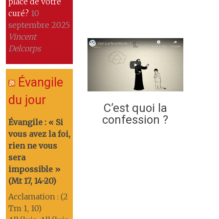
place de votre
curé?
10
septembre 2025
Vincent
Delcorps
Évangile
du jour
C’est quoi la
confession ?
Évangile : « Si
vous avez la foi,
rien ne vous
sera
impossible »
(Mt 17, 14-20)
Acclamation : (2
Tm 1, 10)