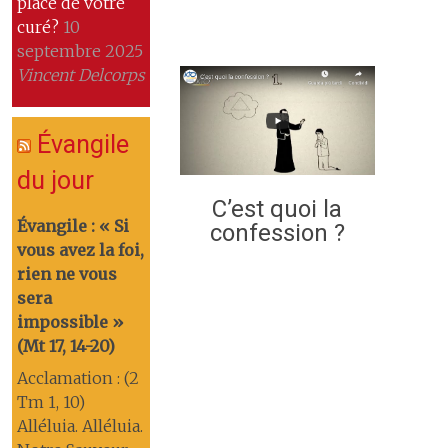
place de votre
curé?
10
septembre 2025
Vincent Delcorps
Évangile
du jour
C’est quoi la
Évangile : « Si
confession ?
vous avez la foi,
rien ne vous
sera
impossible »
(Mt 17, 14-20)
Acclamation : (2
Tm 1, 10)
Alléluia. Alléluia.