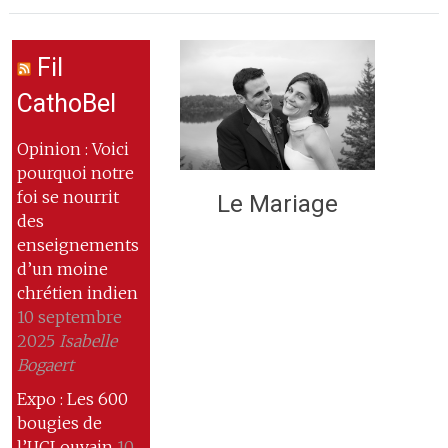
Fil
CathoBel
Opinion : Voici
pourquoi notre
foi se nourrit
Le Mariage
des
enseignements
d’un moine
chrétien indien
10 septembre
2025
Isabelle
Bogaert
Expo : Les 600
bougies de
l’UCLouvain
10