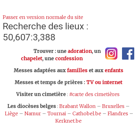
Passer en version normale du site
Recherche des lieux :
50,607:3,388
Trouver : une
adoration
, un
chapelet
, une
confession
Messes adaptées aux
familles
et aux
enfants
Messes et temps de prières
:
TV ou internet
Visiter un cimetière
:
#carte des cimetières
Les
diocèses belges
:
Brabant Wallon
–
Bruxelles
–
Liège
–
Namur
–
Tournai
–
Cathobel.be
–
Flandres
–
Kerknet.be