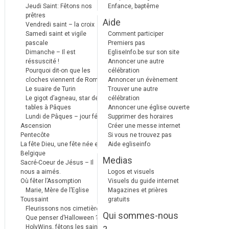
Jeudi Saint: Fêtons nos
Enfance, baptême
prêtres
Aide
Vendredi saint – la croix
Samedi saint et vigile
Comment participer
pascale
Premiers pas
Dimanche – Il est
EgliseInfo.be sur son site
réssuscité !
Annoncer une autre
Pourquoi dit-on que les
célébration
cloches viennent de Rome ?
Annoncer un évènement
Le suaire de Turin
Trouver une autre
Le gigot d’agneau, star des
célébration
tables à Pâques
Annoncer une église ouverte
Lundi de Pâques – jour férié
Supprimer des horaires
Ascension
Créer une messe internet
Pentecôte
Si vous ne trouvez pas
La fête Dieu, une fête née en
Aide egliseinfo
Belgique
Medias
Sacré-Coeur de Jésus – Il
nous a aimés.
Logos et visuels
Où fêter l’Assomption
Visuels du guide internet
Marie, Mère de l’Eglise
Magazines et prières
Toussaint
gratuits
Fleurissons nos cimetières
Qui sommes-nous
Que penser d’Halloween ?
HolyWins, fêtons les saints !