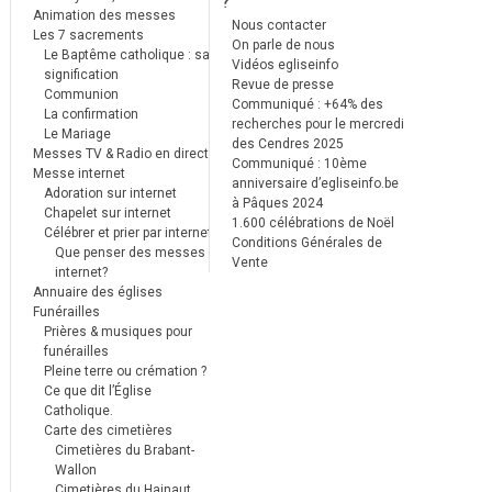
?
Animation des messes
Nous contacter
Les 7 sacrements
On parle de nous
Le Baptême catholique : sa
Vidéos egliseinfo
signification
Revue de presse
Communion
Communiqué : +64% des
La confirmation
recherches pour le mercredi
Le Mariage
des Cendres 2025
Messes TV & Radio en direct
Communiqué : 10ème
Messe internet
anniversaire d’egliseinfo.be
Adoration sur internet
à Pâques 2024
Chapelet sur internet
1.600 célébrations de Noël
Célébrer et prier par internet
Conditions Générales de
Que penser des messes
Vente
internet?
Annuaire des églises
Funérailles
Prières & musiques pour
funérailles
Pleine terre ou crémation ?
Ce que dit l’Église
Catholique.
Carte des cimetières
Cimetières du Brabant-
Wallon
Cimetières du Hainaut