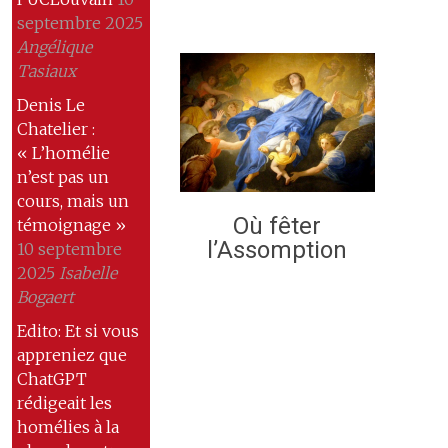
septembre 2025
Angélique
Tasiaux
Denis Le
Chatelier :
« L’homélie
n’est pas un
cours, mais un
Où fêter
témoignage »
l’Assomption
10 septembre
2025
Isabelle
Bogaert
Edito: Et si vous
appreniez que
ChatGPT
rédigeait les
homélies à la