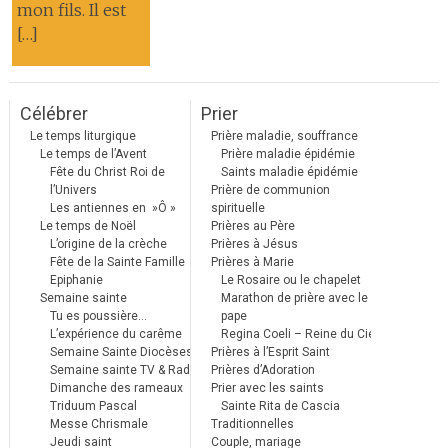
mon fils. Il est
[…]
Célébrer
Prier
Le temps liturgique
Prière maladie, souffrance
Le temps de l’Avent
Prière maladie épidémie
Fête du Christ Roi de
Saints maladie épidémie
l’Univers
Prière de communion
Les antiennes en »Ô »
spirituelle
Le temps de Noël
Prières au Père
L’origine de la crèche
Prières à Jésus
Fête de la Sainte Famille
Prières à Marie
Epiphanie
Le Rosaire ou le chapelet
Semaine sainte
Marathon de prière avec le
Tu es poussière…
pape
L’expérience du carême
Regina Coeli – Reine du Ciel
Semaine Sainte Diocèses
Prières à l’Esprit Saint
Semaine sainte TV & Radio
Prières d’Adoration
Dimanche des rameaux
Prier avec les saints
Triduum Pascal
Sainte Rita de Cascia
Messe Chrismale
Traditionnelles
Jeudi saint
Couple, mariage