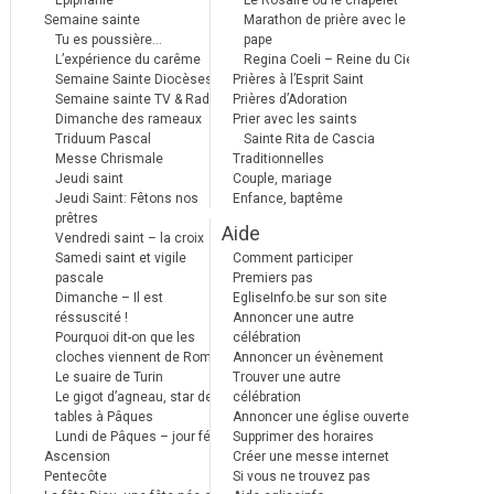
Epiphanie
Le Rosaire ou le chapelet
Semaine sainte
Marathon de prière avec le
Tu es poussière…
pape
L’expérience du carême
Regina Coeli – Reine du Ciel
Semaine Sainte Diocèses
Prières à l’Esprit Saint
Semaine sainte TV & Radio
Prières d’Adoration
Dimanche des rameaux
Prier avec les saints
Triduum Pascal
Sainte Rita de Cascia
Messe Chrismale
Traditionnelles
Jeudi saint
Couple, mariage
Jeudi Saint: Fêtons nos
Enfance, baptême
prêtres
Aide
Vendredi saint – la croix
Samedi saint et vigile
Comment participer
pascale
Premiers pas
Dimanche – Il est
EgliseInfo.be sur son site
réssuscité !
Annoncer une autre
Pourquoi dit-on que les
célébration
cloches viennent de Rome ?
Annoncer un évènement
Le suaire de Turin
Trouver une autre
Le gigot d’agneau, star des
célébration
tables à Pâques
Annoncer une église ouverte
Lundi de Pâques – jour férié
Supprimer des horaires
Ascension
Créer une messe internet
Pentecôte
Si vous ne trouvez pas