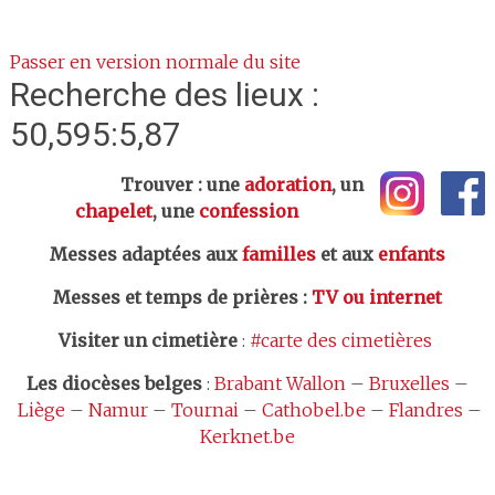
Passer en version normale du site
Recherche des lieux :
50,595:5,87
Trouver : une
adoration
, un
chapelet
, une
confession
Messes adaptées aux
familles
et aux
enfants
Messes et temps de prières
:
TV ou internet
Visiter un cimetière
:
#carte des cimetières
Les
diocèses belges
:
Brabant Wallon
–
Bruxelles
–
Liège
–
Namur
–
Tournai
–
Cathobel.be
–
Flandres
–
Kerknet.be