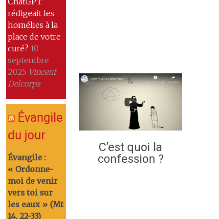
ChatGPT
rédigeait les
homélies à la
place de votre
curé?
10
septembre
2025
Vincent
Delcorps
Évangile
du jour
C’est quoi la
confession ?
Évangile :
« Ordonne-
moi de venir
vers toi sur
les eaux » (Mt
14, 22-33)