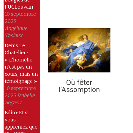
l’UCLouvain
10 septembre
2025
Angélique
Tasiaux
Denis Le
Chatelier :
« L’homélie
n’est pas un
cours, mais un
témoignage »
Où fêter
10 septembre
l’Assomption
2025
Isabelle
Bogaert
Edito: Et si
vous
appreniez que