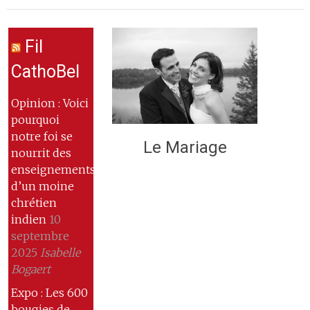
Fil
CathoBel
Opinion : Voici
pourquoi
notre foi se
Le Mariage
nourrit des
enseignements
d’un moine
chrétien
indien
10
septembre
2025
Isabelle
Bogaert
Expo : Les 600
bougies de