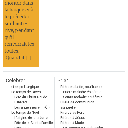
monter dans
la barque et à
le précéder
sur l’autre
rive, pendant
qu’il
renverrait les
foules.
Quand il […]
Célébrer
Prier
Le temps liturgique
Prière maladie, souffrance
Le temps de l’Avent
Prière maladie épidémie
Fête du Christ Roi de
Saints maladie épidémie
l’Univers
Prière de communion
Les antiennes en »Ô »
spirituelle
Le temps de Noël
Prières au Père
L’origine de la crèche
Prières à Jésus
Fête de la Sainte Famille
Prières à Marie