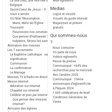
La fête Dieu, une fête née en
Aide egliseinfo
Belgique
Medias
Sacré-Coeur de Jésus – Il
nous a aimés.
Logos et visuels
Où fêter l’Assomption
Visuels du guide internet
Marie, Mère de l’Eglise
Magazines et prières
Toussaint
gratuits
Fleurissons nos cimetières
Qui sommes-nous
Que penser d’Halloween ?
HolyWins, fêtons les saints !
?
Animation des messes
Nous contacter
Les 7 sacrements
On parle de nous
Le Baptême catholique : sa
Vidéos egliseinfo
signification
Revue de presse
Communion
Communiqué : +64% des
La confirmation
recherches pour le mercredi
Le Mariage
des Cendres 2025
Messes TV & Radio en direct
Communiqué : 10ème
Messe internet
anniversaire d’egliseinfo.be
Adoration sur internet
à Pâques 2024
Chapelet sur internet
1.600 célébrations de Noël
Célébrer et prier par internet
Conditions Générales de
Que penser des messes
Vente
internet?
Annuaire des églises