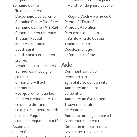
Epiphanie
Le Rosaire ou le chapelet
Semaine sainte
Marathon de prière avec le
Tu es poussière…
pape
L’expérience du carême
Regina Coeli – Reine du Ciel
Semaine Sainte Diocèses
Prières à l’Esprit Saint
Semaine sainte TV & Radio
Prières d’Adoration
Dimanche des rameaux
Prier avec les saints
Triduum Pascal
Sainte Rita de Cascia
Messe Chrismale
Traditionnelles
Jeudi saint
Couple, mariage
Jeudi Saint: Fêtons nos
Enfance, baptême
prêtres
Aide
Vendredi saint – la croix
Samedi saint et vigile
Comment participer
pascale
Premiers pas
Dimanche – Il est
EgliseInfo.be sur son site
réssuscité !
Annoncer une autre
Pourquoi dit-on que les
célébration
cloches viennent de Rome ?
Annoncer un évènement
Le suaire de Turin
Trouver une autre
Le gigot d’agneau, star des
célébration
tables à Pâques
Annoncer une église ouverte
Lundi de Pâques – jour férié
Supprimer des horaires
Ascension
Créer une messe internet
Pentecôte
Si vous ne trouvez pas