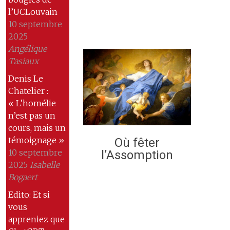
l’UCLouvain
10 septembre
2025
Angélique
Tasiaux
Denis Le
Chatelier :
« L’homélie
n’est pas un
cours, mais un
témoignage »
Où fêter
10 septembre
l’Assomption
2025
Isabelle
Bogaert
Edito: Et si
vous
appreniez que