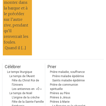
monter dans
la barque et à
le précéder
sur l’autre
rive, pendant
qu’il
renverrait les
foules.
Quand il […]
Célébrer
Prier
Le temps liturgique
Prière maladie, souffrance
Le temps de l’Avent
Prière maladie épidémie
Fête du Christ Roi de
Saints maladie épidémie
l’Univers
Prière de communion
Les antiennes en »Ô »
spirituelle
Le temps de Noël
Prières au Père
L’origine de la crèche
Prières à Jésus
Fête de la Sainte Famille
Prières à Marie