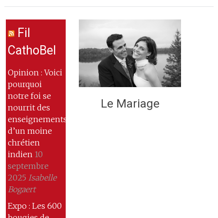
Fil
CathoBel
Opinion : Voici
pourquoi
notre foi se
Le Mariage
nourrit des
enseignements
d’un moine
chrétien
indien
10
septembre
2025
Isabelle
Bogaert
Expo : Les 600
bougies de