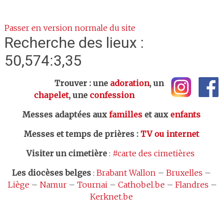
Passer en version normale du site
Recherche des lieux :
50,574:3,35
Trouver : une
adoration
, un
chapelet
, une
confession
Messes adaptées aux
familles
et aux
enfants
Messes et temps de prières
:
TV ou internet
Visiter un cimetière
:
#carte des cimetières
Les
diocèses belges
:
Brabant Wallon
–
Bruxelles
–
Liège
–
Namur
–
Tournai
–
Cathobel.be
–
Flandres
–
Kerknet.be