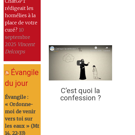
ChatGPT
rédigeait les
homélies à la
place de votre
curé?
10
septembre
2025
Vincent
Delcorps
Évangile
du jour
C’est quoi la
confession ?
Évangile :
« Ordonne-
moi de venir
vers toi sur
les eaux » (Mt
14, 22-33)