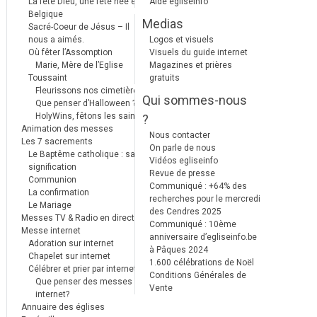
La fête Dieu, une fête née en
Aide egliseinfo
Belgique
Medias
Sacré-Coeur de Jésus – Il
nous a aimés.
Logos et visuels
Où fêter l’Assomption
Visuels du guide internet
Marie, Mère de l’Eglise
Magazines et prières
Toussaint
gratuits
Fleurissons nos cimetières
Qui sommes-nous
Que penser d’Halloween ?
HolyWins, fêtons les saints !
?
Animation des messes
Nous contacter
Les 7 sacrements
On parle de nous
Le Baptême catholique : sa
Vidéos egliseinfo
signification
Revue de presse
Communion
Communiqué : +64% des
La confirmation
recherches pour le mercredi
Le Mariage
des Cendres 2025
Messes TV & Radio en direct
Communiqué : 10ème
Messe internet
anniversaire d’egliseinfo.be
Adoration sur internet
à Pâques 2024
Chapelet sur internet
1.600 célébrations de Noël
Célébrer et prier par internet
Conditions Générales de
Que penser des messes
Vente
internet?
Annuaire des églises