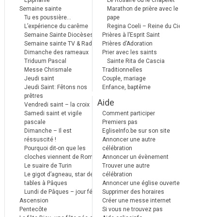
Epiphanie
Le Rosaire ou le chapelet
Semaine sainte
Marathon de prière avec le
Tu es poussière…
pape
L’expérience du carême
Regina Coeli – Reine du Ciel
Semaine Sainte Diocèses
Prières à l’Esprit Saint
Semaine sainte TV & Radio
Prières d’Adoration
Dimanche des rameaux
Prier avec les saints
Triduum Pascal
Sainte Rita de Cascia
Messe Chrismale
Traditionnelles
Jeudi saint
Couple, mariage
Jeudi Saint: Fêtons nos
Enfance, baptême
prêtres
Aide
Vendredi saint – la croix
Samedi saint et vigile
Comment participer
pascale
Premiers pas
Dimanche – Il est
EgliseInfo.be sur son site
réssuscité !
Annoncer une autre
Pourquoi dit-on que les
célébration
cloches viennent de Rome ?
Annoncer un évènement
Le suaire de Turin
Trouver une autre
Le gigot d’agneau, star des
célébration
tables à Pâques
Annoncer une église ouverte
Lundi de Pâques – jour férié
Supprimer des horaires
Ascension
Créer une messe internet
Pentecôte
Si vous ne trouvez pas