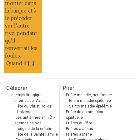
monter dans
la barque et à
le précéder
sur l’autre
rive, pendant
qu’il
renverrait les
foules.
Quand il […]
Célébrer
Prier
Le temps liturgique
Prière maladie, souffrance
Le temps de l’Avent
Prière maladie épidémie
Fête du Christ Roi de
Saints maladie épidémie
l’Univers
Prière de communion
Les antiennes en »Ô »
spirituelle
Le temps de Noël
Prières au Père
L’origine de la crèche
Prières à Jésus
Fête de la Sainte Famille
Prières à Marie