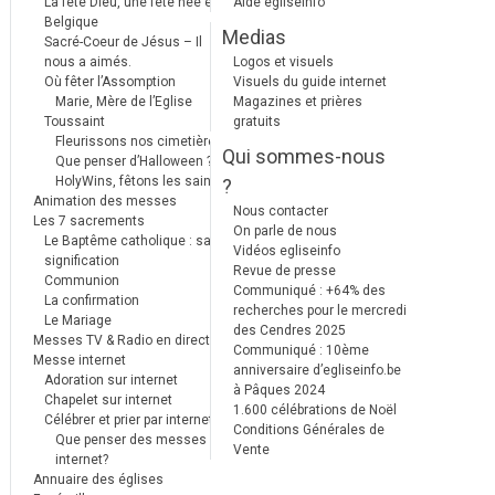
La fête Dieu, une fête née en
Aide egliseinfo
Belgique
Medias
Sacré-Coeur de Jésus – Il
nous a aimés.
Logos et visuels
Où fêter l’Assomption
Visuels du guide internet
Marie, Mère de l’Eglise
Magazines et prières
Toussaint
gratuits
Fleurissons nos cimetières
Qui sommes-nous
Que penser d’Halloween ?
HolyWins, fêtons les saints !
?
Animation des messes
Nous contacter
Les 7 sacrements
On parle de nous
Le Baptême catholique : sa
Vidéos egliseinfo
signification
Revue de presse
Communion
Communiqué : +64% des
La confirmation
recherches pour le mercredi
Le Mariage
des Cendres 2025
Messes TV & Radio en direct
Communiqué : 10ème
Messe internet
anniversaire d’egliseinfo.be
Adoration sur internet
à Pâques 2024
Chapelet sur internet
1.600 célébrations de Noël
Célébrer et prier par internet
Conditions Générales de
Que penser des messes
Vente
internet?
Annuaire des églises