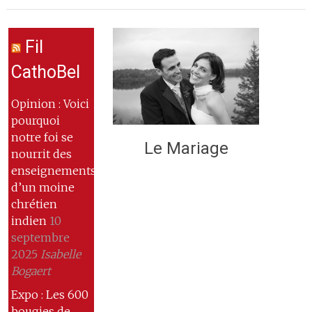
Fil
CathoBel
Opinion : Voici
pourquoi
notre foi se
Le Mariage
nourrit des
enseignements
d’un moine
chrétien
indien
10
septembre
2025
Isabelle
Bogaert
Expo : Les 600
bougies de