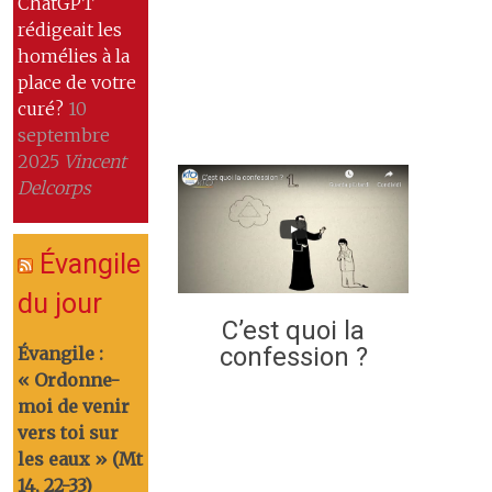
ChatGPT
rédigeait les
homélies à la
place de votre
curé?
10
septembre
2025
Vincent
Delcorps
Évangile
du jour
C’est quoi la
confession ?
Évangile :
« Ordonne-
moi de venir
vers toi sur
les eaux » (Mt
14, 22-33)