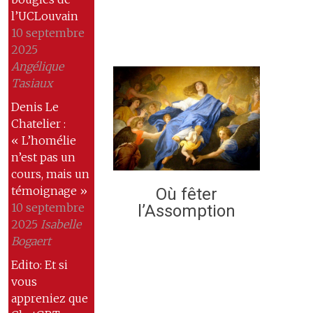
l’UCLouvain
10 septembre
2025
Angélique
Tasiaux
Denis Le
Chatelier :
« L’homélie
n’est pas un
cours, mais un
témoignage »
Où fêter
10 septembre
l’Assomption
2025
Isabelle
Bogaert
Edito: Et si
vous
appreniez que