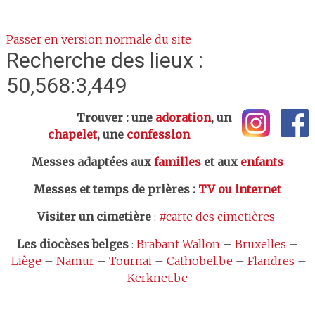
Passer en version normale du site
Recherche des lieux :
50,568:3,449
Trouver : une
adoration
, un
chapelet
, une
confession
Messes adaptées aux
familles
et aux
enfants
Messes et temps de prières
:
TV ou internet
Visiter un cimetière
:
#carte des cimetières
Les
diocèses belges
:
Brabant Wallon
–
Bruxelles
–
Liège
–
Namur
–
Tournai
–
Cathobel.be
–
Flandres
–
Kerknet.be