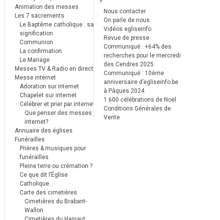
?
Animation des messes
Nous contacter
Les 7 sacrements
On parle de nous
Le Baptême catholique : sa
Vidéos egliseinfo
signification
Revue de presse
Communion
Communiqué : +64% des
La confirmation
recherches pour le mercredi
Le Mariage
des Cendres 2025
Messes TV & Radio en direct
Communiqué : 10ème
Messe internet
anniversaire d’egliseinfo.be
Adoration sur internet
à Pâques 2024
Chapelet sur internet
1.600 célébrations de Noël
Célébrer et prier par internet
Conditions Générales de
Que penser des messes
Vente
internet?
Annuaire des églises
Funérailles
Prières & musiques pour
funérailles
Pleine terre ou crémation ?
Ce que dit l’Église
Catholique.
Carte des cimetières
Cimetières du Brabant-
Wallon
Cimetières du Hainaut