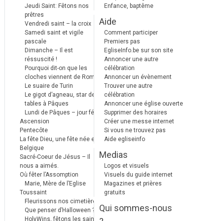
Jeudi Saint: Fêtons nos
Enfance, baptême
prêtres
Aide
Vendredi saint – la croix
Samedi saint et vigile
Comment participer
pascale
Premiers pas
Dimanche – Il est
EgliseInfo.be sur son site
réssuscité !
Annoncer une autre
Pourquoi dit-on que les
célébration
cloches viennent de Rome ?
Annoncer un évènement
Le suaire de Turin
Trouver une autre
Le gigot d’agneau, star des
célébration
tables à Pâques
Annoncer une église ouverte
Lundi de Pâques – jour férié
Supprimer des horaires
Ascension
Créer une messe internet
Pentecôte
Si vous ne trouvez pas
La fête Dieu, une fête née en
Aide egliseinfo
Belgique
Medias
Sacré-Coeur de Jésus – Il
nous a aimés.
Logos et visuels
Où fêter l’Assomption
Visuels du guide internet
Marie, Mère de l’Eglise
Magazines et prières
Toussaint
gratuits
Fleurissons nos cimetières
Qui sommes-nous
Que penser d’Halloween ?
HolyWins, fêtons les saints !