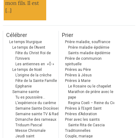
mon fils. Il est
[…]
Célébrer
Prier
Le temps liturgique
Prière maladie, souffrance
Le temps de l’Avent
Prière maladie épidémie
Fête du Christ Roi de
Saints maladie épidémie
l’Univers
Prière de communion
Les antiennes en »Ô »
spirituelle
Le temps de Noël
Prières au Père
L’origine de la crèche
Prières à Jésus
Fête de la Sainte Famille
Prières à Marie
Epiphanie
Le Rosaire ou le chapelet
Semaine sainte
Marathon de prière avec le
Tu es poussière…
pape
L’expérience du carême
Regina Coeli – Reine du Ciel
Semaine Sainte Diocèses
Prières à l’Esprit Saint
Semaine sainte TV & Radio
Prières d’Adoration
Dimanche des rameaux
Prier avec les saints
Triduum Pascal
Sainte Rita de Cascia
Messe Chrismale
Traditionnelles
Jeudi saint
Couple, mariage