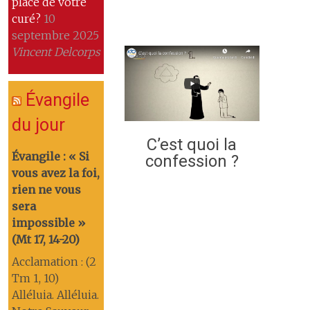
place de votre
curé?
10
septembre 2025
Vincent Delcorps
Évangile
du jour
C’est quoi la
Évangile : « Si
confession ?
vous avez la foi,
rien ne vous
sera
impossible »
(Mt 17, 14-20)
Acclamation : (2
Tm 1, 10)
Alléluia. Alléluia.