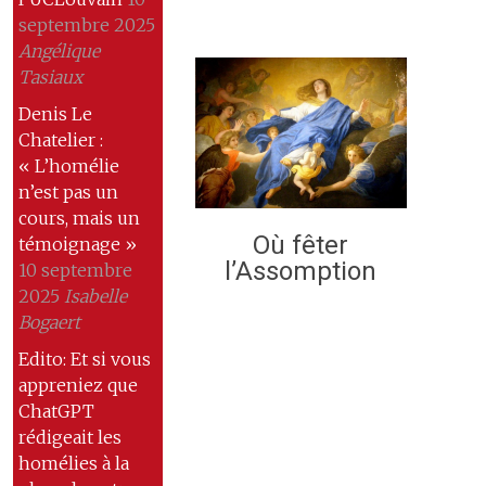
septembre 2025
Angélique
Tasiaux
Denis Le
Chatelier :
« L’homélie
n’est pas un
cours, mais un
Où fêter
témoignage »
l’Assomption
10 septembre
2025
Isabelle
Bogaert
Edito: Et si vous
appreniez que
ChatGPT
rédigeait les
homélies à la