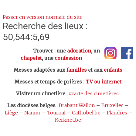
Passer en version normale du site
Recherche des lieux :
50,544:5,69
Trouver : une
adoration
, un
chapelet
, une
confession
Messes adaptées aux
familles
et aux
enfants
Messes et temps de prières
:
TV ou internet
Visiter un cimetière
:
#carte des cimetières
Les
diocèses belges
:
Brabant Wallon
–
Bruxelles
–
Liège
–
Namur
–
Tournai
–
Cathobel.be
–
Flandres
–
Kerknet.be