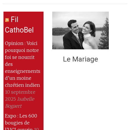
Fil
CathoBel
Opinion : Voici
pourquoi notre
foi se nourrit
Le Mariage
des
enseignements
d’un moine
chrétien indien
10 septembre
2025
Isabelle
Bogaert
Expo : Les 600
bougies de
l’UCLouvain
10