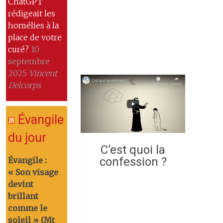
ChatGPT
rédigeait les
homélies à la
place de votre
curé?
10
septembre
2025
Vincent
Delcorps
Évangile
du jour
C’est quoi la
confession ?
Évangile :
« Son visage
devint
brillant
comme le
soleil » (Mt