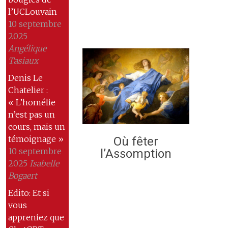
l’UCLouvain
10 septembre
2025
Angélique
Tasiaux
Denis Le
Chatelier :
« L’homélie
n’est pas un
cours, mais un
témoignage »
Où fêter
10 septembre
l’Assomption
2025
Isabelle
Bogaert
Edito: Et si
vous
appreniez que