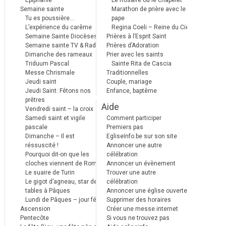
Epiphanie
Le Rosaire ou le chapelet
Semaine sainte
Marathon de prière avec le
Tu es poussière…
pape
L’expérience du carême
Regina Coeli – Reine du Ciel
Semaine Sainte Diocèses
Prières à l’Esprit Saint
Semaine sainte TV & Radio
Prières d’Adoration
Dimanche des rameaux
Prier avec les saints
Triduum Pascal
Sainte Rita de Cascia
Messe Chrismale
Traditionnelles
Jeudi saint
Couple, mariage
Jeudi Saint: Fêtons nos
Enfance, baptême
prêtres
Aide
Vendredi saint – la croix
Samedi saint et vigile
Comment participer
pascale
Premiers pas
Dimanche – Il est
EgliseInfo.be sur son site
réssuscité !
Annoncer une autre
Pourquoi dit-on que les
célébration
cloches viennent de Rome ?
Annoncer un évènement
Le suaire de Turin
Trouver une autre
Le gigot d’agneau, star des
célébration
tables à Pâques
Annoncer une église ouverte
Lundi de Pâques – jour férié
Supprimer des horaires
Ascension
Créer une messe internet
Pentecôte
Si vous ne trouvez pas