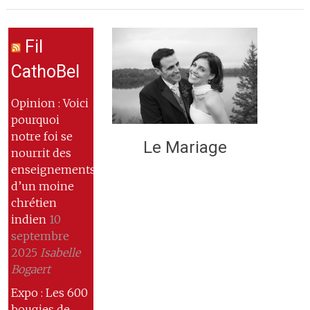
Fil
CathoBel
Opinion : Voici
pourquoi
notre foi se
Le Mariage
nourrit des
enseignements
d’un moine
chrétien
indien
10
septembre
2025
Isabelle
Bogaert
Expo : Les 600
bougies de