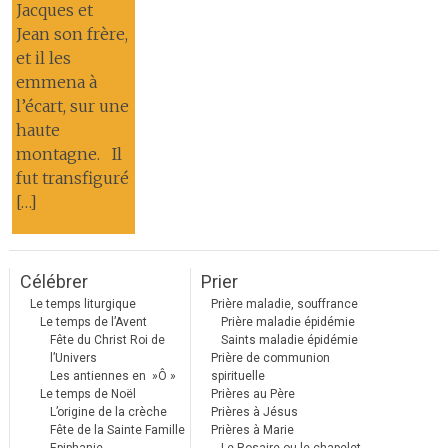
Jacques et
Jean son frère,
et il les
emmena à
l’écart, sur une
haute
montagne. Il
fut transfiguré
[…]
Célébrer
Prier
Le temps liturgique
Prière maladie, souffrance
Le temps de l’Avent
Prière maladie épidémie
Fête du Christ Roi de
Saints maladie épidémie
l’Univers
Prière de communion
Les antiennes en »Ô »
spirituelle
Le temps de Noël
Prières au Père
L’origine de la crèche
Prières à Jésus
Fête de la Sainte Famille
Prières à Marie