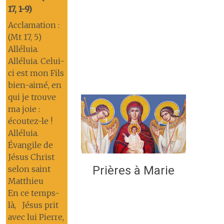
17, 1-9)
Acclamation :
(Mt 17, 5)
Alléluia.
Alléluia. Celui-
ci est mon Fils
bien-aimé, en
qui je trouve
ma joie :
écoutez-le !
Alléluia.
Évangile de
Jésus Christ
Prières à Marie
selon saint
Matthieu
En ce temps-
là, Jésus prit
avec lui Pierre,