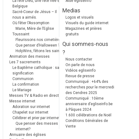
La fête Dieu, une fête née en
Aide egliseinfo
Belgique
Medias
Sacré-Coeur de Jésus – Il
nous a aimés.
Logos et visuels
Où fêter l’Assomption
Visuels du guide internet
Marie, Mère de l’Eglise
Magazines et prières
Toussaint
gratuits
Fleurissons nos cimetières
Qui sommes-nous
Que penser d’Halloween ?
HolyWins, fêtons les saints !
?
Animation des messes
Nous contacter
Les 7 sacrements
On parle de nous
Le Baptême catholique : sa
Vidéos egliseinfo
signification
Revue de presse
Communion
Communiqué : +64% des
La confirmation
recherches pour le mercredi
Le Mariage
des Cendres 2025
Messes TV & Radio en direct
Communiqué : 10ème
Messe internet
anniversaire d’egliseinfo.be
Adoration sur internet
à Pâques 2024
Chapelet sur internet
1.600 célébrations de Noël
Célébrer et prier par internet
Conditions Générales de
Que penser des messes
Vente
internet?
Annuaire des églises