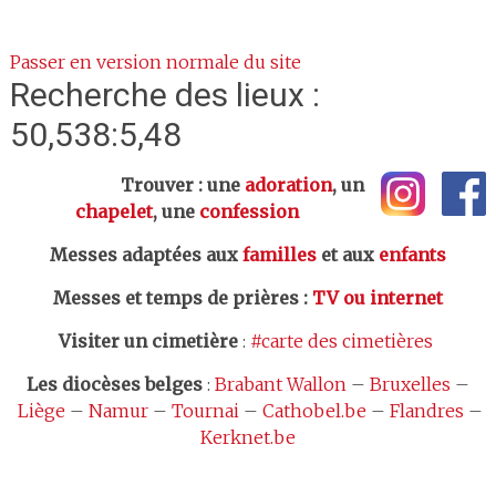
Passer en version normale du site
Recherche des lieux :
50,538:5,48
Trouver : une
adoration
, un
chapelet
, une
confession
Messes adaptées aux
familles
et aux
enfants
Messes et temps de prières
:
TV ou internet
Visiter un cimetière
:
#carte des cimetières
Les
diocèses belges
:
Brabant Wallon
–
Bruxelles
–
Liège
–
Namur
–
Tournai
–
Cathobel.be
–
Flandres
–
Kerknet.be