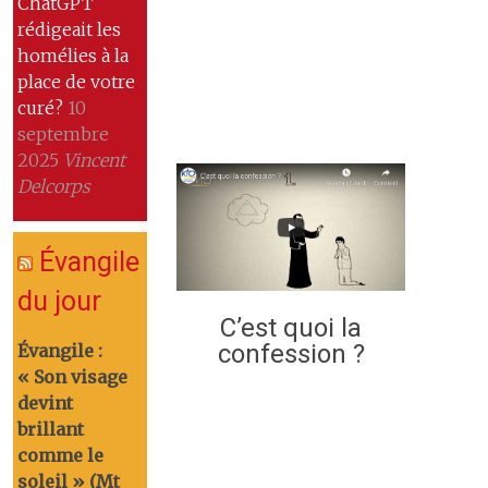
ChatGPT
rédigeait les
homélies à la
place de votre
curé?
10
septembre
2025
Vincent
Delcorps
Évangile
du jour
C’est quoi la
confession ?
Évangile :
« Son visage
devint
brillant
comme le
soleil » (Mt