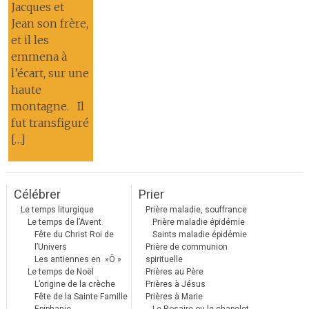
Jacques et
Jean son frère,
et il les
emmena à
l’écart, sur une
haute
montagne. Il
fut transfiguré
[…]
Célébrer
Prier
Le temps liturgique
Prière maladie, souffrance
Le temps de l’Avent
Prière maladie épidémie
Fête du Christ Roi de
Saints maladie épidémie
l’Univers
Prière de communion
Les antiennes en »Ô »
spirituelle
Le temps de Noël
Prières au Père
L’origine de la crèche
Prières à Jésus
Fête de la Sainte Famille
Prières à Marie