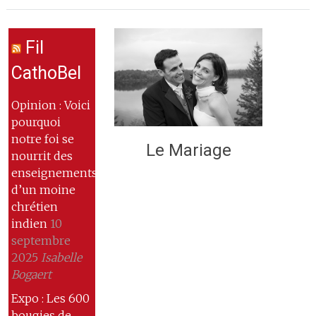
Fil
CathoBel
Opinion : Voici
pourquoi
notre foi se
Le Mariage
nourrit des
enseignements
d’un moine
chrétien
indien
10
septembre
2025
Isabelle
Bogaert
Expo : Les 600
bougies de