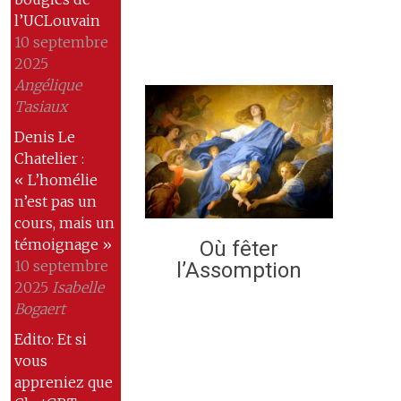
l’UCLouvain
10 septembre
2025
Angélique
Tasiaux
Denis Le
Chatelier :
« L’homélie
n’est pas un
cours, mais un
témoignage »
Où fêter
10 septembre
l’Assomption
2025
Isabelle
Bogaert
Edito: Et si
vous
appreniez que