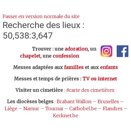
Passer en version normale du site
Recherche des lieux :
50,538:3,647
Trouver : une
adoration
, un
chapelet
, une
confession
Messes adaptées aux
familles
et aux
enfants
Messes et temps de prières
:
TV ou internet
Visiter un cimetière
:
#carte des cimetières
Les
diocèses belges
:
Brabant Wallon
–
Bruxelles
–
Liège
–
Namur
–
Tournai
–
Cathobel.be
–
Flandres
–
Kerknet.be