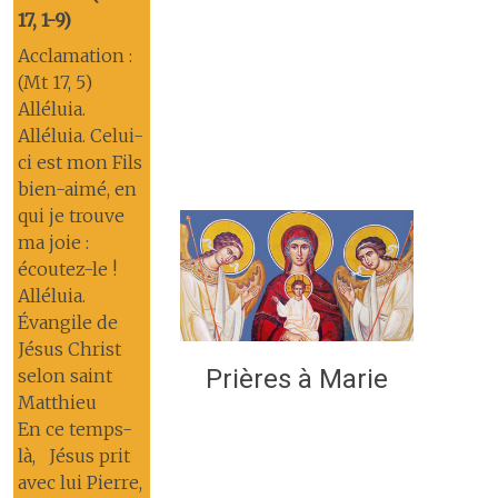
17, 1-9)
Acclamation :
(Mt 17, 5)
Alléluia.
Alléluia. Celui-
ci est mon Fils
bien-aimé, en
qui je trouve
ma joie :
écoutez-le !
Alléluia.
Évangile de
Jésus Christ
Prières à Marie
selon saint
Matthieu
En ce temps-
là, Jésus prit
avec lui Pierre,