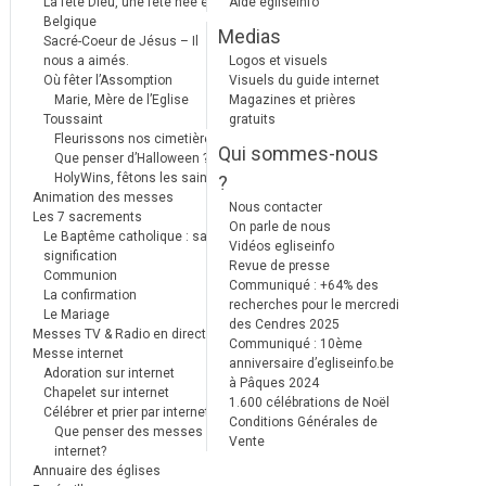
La fête Dieu, une fête née en
Aide egliseinfo
Belgique
Medias
Sacré-Coeur de Jésus – Il
nous a aimés.
Logos et visuels
Où fêter l’Assomption
Visuels du guide internet
Marie, Mère de l’Eglise
Magazines et prières
Toussaint
gratuits
Fleurissons nos cimetières
Qui sommes-nous
Que penser d’Halloween ?
HolyWins, fêtons les saints !
?
Animation des messes
Nous contacter
Les 7 sacrements
On parle de nous
Le Baptême catholique : sa
Vidéos egliseinfo
signification
Revue de presse
Communion
Communiqué : +64% des
La confirmation
recherches pour le mercredi
Le Mariage
des Cendres 2025
Messes TV & Radio en direct
Communiqué : 10ème
Messe internet
anniversaire d’egliseinfo.be
Adoration sur internet
à Pâques 2024
Chapelet sur internet
1.600 célébrations de Noël
Célébrer et prier par internet
Conditions Générales de
Que penser des messes
Vente
internet?
Annuaire des églises