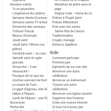
Epiphanie
Le Rosaire ou le chapelet
Semaine sainte
Marathon de prière avec le
Tu es poussière…
pape
L’expérience du carême
Regina Coeli – Reine du Ciel
Semaine Sainte Diocèses
Prières à l’Esprit Saint
Semaine sainte TV & Radio
Prières d’Adoration
Dimanche des rameaux
Prier avec les saints
Triduum Pascal
Sainte Rita de Cascia
Messe Chrismale
Traditionnelles
Jeudi saint
Couple, mariage
Jeudi Saint: Fêtons nos
Enfance, baptême
prêtres
Aide
Vendredi saint – la croix
Samedi saint et vigile
Comment participer
pascale
Premiers pas
Dimanche – Il est
EgliseInfo.be sur son site
réssuscité !
Annoncer une autre
Pourquoi dit-on que les
célébration
cloches viennent de Rome ?
Annoncer un évènement
Le suaire de Turin
Trouver une autre
Le gigot d’agneau, star des
célébration
tables à Pâques
Annoncer une église ouverte
Lundi de Pâques – jour férié
Supprimer des horaires
Ascension
Créer une messe internet
Pentecôte
Si vous ne trouvez pas