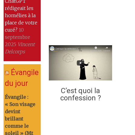
ChatGPT
rédigeait les
homélies à la
place de votre
curé?
10
septembre
2025
Vincent
Delcorps
Évangile
du jour
C’est quoi la
confession ?
Évangile :
« Son visage
devint
brillant
comme le
soleil » (Mt