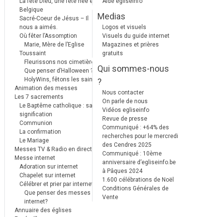
La fête Dieu, une fête née en
Aide egliseinfo
Belgique
Medias
Sacré-Coeur de Jésus – Il
nous a aimés.
Logos et visuels
Où fêter l’Assomption
Visuels du guide internet
Marie, Mère de l’Eglise
Magazines et prières
Toussaint
gratuits
Fleurissons nos cimetières
Qui sommes-nous
Que penser d’Halloween ?
HolyWins, fêtons les saints !
?
Animation des messes
Nous contacter
Les 7 sacrements
On parle de nous
Le Baptême catholique : sa
Vidéos egliseinfo
signification
Revue de presse
Communion
Communiqué : +64% des
La confirmation
recherches pour le mercredi
Le Mariage
des Cendres 2025
Messes TV & Radio en direct
Communiqué : 10ème
Messe internet
anniversaire d’egliseinfo.be
Adoration sur internet
à Pâques 2024
Chapelet sur internet
1.600 célébrations de Noël
Célébrer et prier par internet
Conditions Générales de
Que penser des messes
Vente
internet?
Annuaire des églises