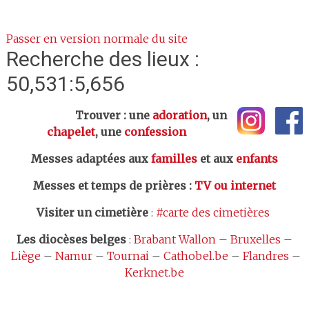
Passer en version normale du site
Recherche des lieux :
50,531:5,656
Trouver : une
adoration
, un
chapelet
, une
confession
Messes adaptées aux
familles
et aux
enfants
Messes et temps de prières
:
TV ou internet
Visiter un cimetière
:
#carte des cimetières
Les
diocèses belges
:
Brabant Wallon
–
Bruxelles
–
Liège
–
Namur
–
Tournai
–
Cathobel.be
–
Flandres
–
Kerknet.be