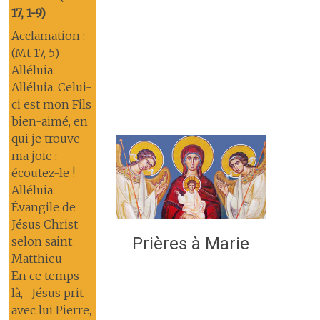
17, 1-9)
Acclamation :
(Mt 17, 5)
Alléluia.
Alléluia. Celui-
ci est mon Fils
bien-aimé, en
qui je trouve
ma joie :
écoutez-le !
Alléluia.
Évangile de
Jésus Christ
Prières à Marie
selon saint
Matthieu
En ce temps-
là, Jésus prit
avec lui Pierre,