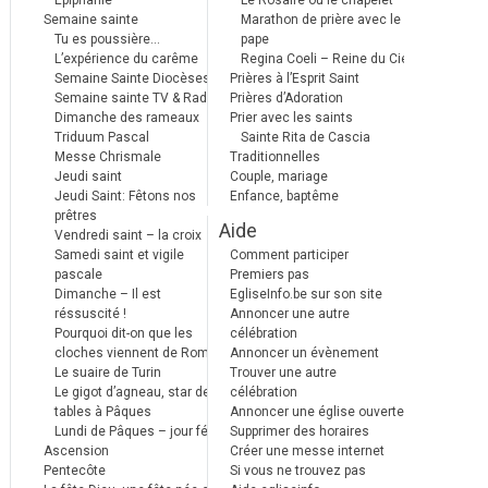
Epiphanie
Le Rosaire ou le chapelet
Semaine sainte
Marathon de prière avec le
Tu es poussière…
pape
L’expérience du carême
Regina Coeli – Reine du Ciel
Semaine Sainte Diocèses
Prières à l’Esprit Saint
Semaine sainte TV & Radio
Prières d’Adoration
Dimanche des rameaux
Prier avec les saints
Triduum Pascal
Sainte Rita de Cascia
Messe Chrismale
Traditionnelles
Jeudi saint
Couple, mariage
Jeudi Saint: Fêtons nos
Enfance, baptême
prêtres
Aide
Vendredi saint – la croix
Samedi saint et vigile
Comment participer
pascale
Premiers pas
Dimanche – Il est
EgliseInfo.be sur son site
réssuscité !
Annoncer une autre
Pourquoi dit-on que les
célébration
cloches viennent de Rome ?
Annoncer un évènement
Le suaire de Turin
Trouver une autre
Le gigot d’agneau, star des
célébration
tables à Pâques
Annoncer une église ouverte
Lundi de Pâques – jour férié
Supprimer des horaires
Ascension
Créer une messe internet
Pentecôte
Si vous ne trouvez pas