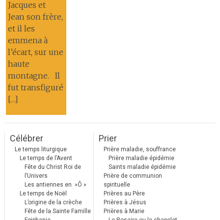
Jacques et
Jean son frère,
et il les
emmena à
l’écart, sur une
haute
montagne. Il
fut transfiguré
[…]
Célébrer
Prier
Le temps liturgique
Prière maladie, souffrance
Le temps de l’Avent
Prière maladie épidémie
Fête du Christ Roi de
Saints maladie épidémie
l’Univers
Prière de communion
Les antiennes en »Ô »
spirituelle
Le temps de Noël
Prières au Père
L’origine de la crèche
Prières à Jésus
Fête de la Sainte Famille
Prières à Marie