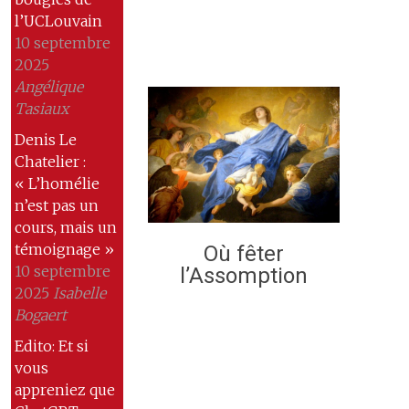
l’UCLouvain
10 septembre
2025
Angélique
Tasiaux
Denis Le
Chatelier :
« L’homélie
n’est pas un
cours, mais un
témoignage »
Où fêter
10 septembre
l’Assomption
2025
Isabelle
Bogaert
Edito: Et si
vous
appreniez que