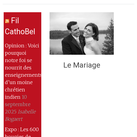
Fil
CathoBel
Opinion : Voici
pourquoi
notre foi se
Le Mariage
nourrit des
enseignements
d’un moine
chrétien
indien
10
septembre
2025
Isabelle
Bogaert
Expo : Les 600
bougies de