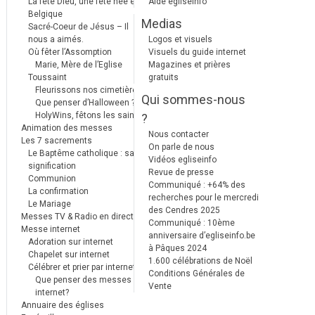
La fête Dieu, une fête née en
Aide egliseinfo
Belgique
Medias
Sacré-Coeur de Jésus – Il
nous a aimés.
Logos et visuels
Où fêter l’Assomption
Visuels du guide internet
Marie, Mère de l’Eglise
Magazines et prières
Toussaint
gratuits
Fleurissons nos cimetières
Qui sommes-nous
Que penser d’Halloween ?
HolyWins, fêtons les saints !
?
Animation des messes
Nous contacter
Les 7 sacrements
On parle de nous
Le Baptême catholique : sa
Vidéos egliseinfo
signification
Revue de presse
Communion
Communiqué : +64% des
La confirmation
recherches pour le mercredi
Le Mariage
des Cendres 2025
Messes TV & Radio en direct
Communiqué : 10ème
Messe internet
anniversaire d’egliseinfo.be
Adoration sur internet
à Pâques 2024
Chapelet sur internet
1.600 célébrations de Noël
Célébrer et prier par internet
Conditions Générales de
Que penser des messes
Vente
internet?
Annuaire des églises