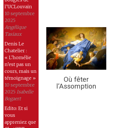
l’UCLouvain
10 septembre
2025
Angélique
Tasiaux
Denis Le
Chatelier :
« L’homélie
n’est pas un
cours, mais un
témoignage »
Où fêter
10 septembre
l’Assomption
2025
Isabelle
Bogaert
Edito: Et si
vous
appreniez que