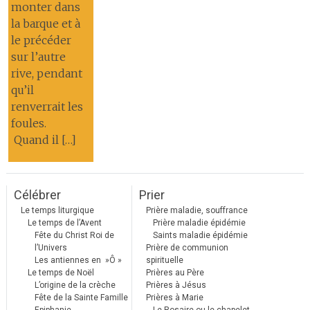
monter dans
la barque et à
le précéder
sur l’autre
rive, pendant
qu’il
renverrait les
foules.
Quand il […]
Célébrer
Prier
Le temps liturgique
Prière maladie, souffrance
Le temps de l’Avent
Prière maladie épidémie
Fête du Christ Roi de
Saints maladie épidémie
l’Univers
Prière de communion
Les antiennes en »Ô »
spirituelle
Le temps de Noël
Prières au Père
L’origine de la crèche
Prières à Jésus
Fête de la Sainte Famille
Prières à Marie