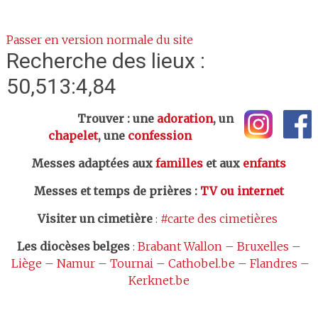
Passer en version normale du site
Recherche des lieux :
50,513:4,84
Trouver : une
adoration
, un
chapelet
, une
confession
Messes adaptées aux
familles
et aux
enfants
Messes et temps de prières
:
TV ou internet
Visiter un cimetière
:
#carte des cimetières
Les
diocèses belges
:
Brabant Wallon
–
Bruxelles
–
Liège
–
Namur
–
Tournai
–
Cathobel.be
–
Flandres
–
Kerknet.be