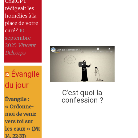
ChatGPT
rédigeait les
homélies à la
place de votre
curé?
10
septembre
2025
Vincent
Delcorps
Évangile
du jour
C’est quoi la
confession ?
Évangile :
« Ordonne-
moi de venir
vers toi sur
les eaux » (Mt
14, 22-33)