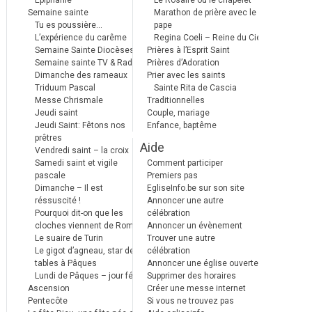
Epiphanie
Le Rosaire ou le chapelet
Semaine sainte
Marathon de prière avec le
Tu es poussière…
pape
L’expérience du carême
Regina Coeli – Reine du Ciel
Semaine Sainte Diocèses
Prières à l’Esprit Saint
Semaine sainte TV & Radio
Prières d’Adoration
Dimanche des rameaux
Prier avec les saints
Triduum Pascal
Sainte Rita de Cascia
Messe Chrismale
Traditionnelles
Jeudi saint
Couple, mariage
Jeudi Saint: Fêtons nos
Enfance, baptême
prêtres
Aide
Vendredi saint – la croix
Samedi saint et vigile
Comment participer
pascale
Premiers pas
Dimanche – Il est
EgliseInfo.be sur son site
réssuscité !
Annoncer une autre
Pourquoi dit-on que les
célébration
cloches viennent de Rome ?
Annoncer un évènement
Le suaire de Turin
Trouver une autre
Le gigot d’agneau, star des
célébration
tables à Pâques
Annoncer une église ouverte
Lundi de Pâques – jour férié
Supprimer des horaires
Ascension
Créer une messe internet
Pentecôte
Si vous ne trouvez pas