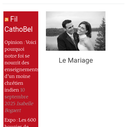
Fil
CathoBel
Opinion : Voici
pourquoi
notre foi se
Le Mariage
nourrit des
enseignements
d’un moine
chrétien
indien
10
septembre
2025
Isabelle
Bogaert
Expo : Les 600
bougies de