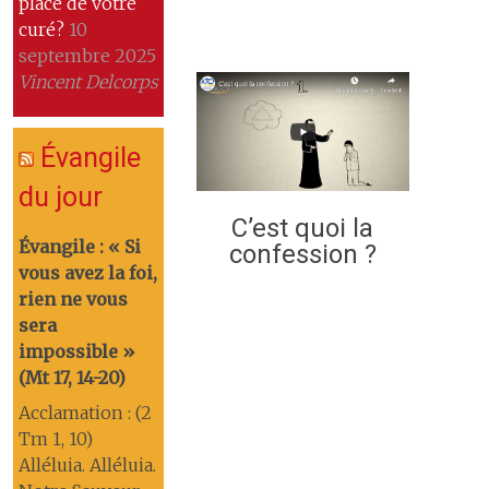
place de votre
curé?
10
septembre 2025
Vincent Delcorps
Évangile
du jour
C’est quoi la
Évangile : « Si
confession ?
vous avez la foi,
rien ne vous
sera
impossible »
(Mt 17, 14-20)
Acclamation : (2
Tm 1, 10)
Alléluia. Alléluia.