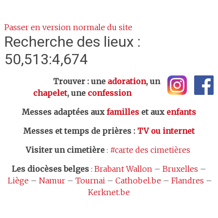
Passer en version normale du site
Recherche des lieux :
50,513:4,674
Trouver : une
adoration
, un
chapelet
, une
confession
Messes adaptées aux
familles
et aux
enfants
Messes et temps de prières
:
TV ou internet
Visiter un cimetière
:
#carte des cimetières
Les
diocèses belges
:
Brabant Wallon
–
Bruxelles
–
Liège
–
Namur
–
Tournai
–
Cathobel.be
–
Flandres
–
Kerknet.be