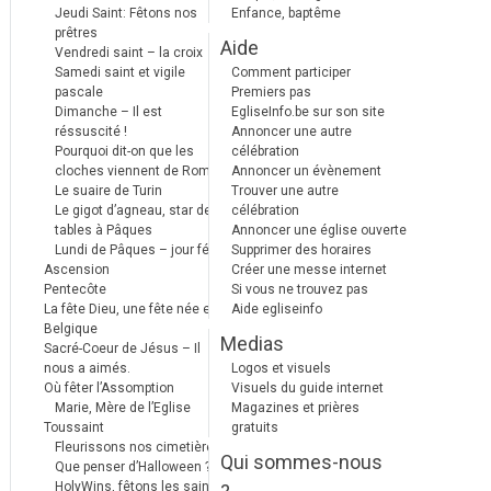
Jeudi Saint: Fêtons nos
Enfance, baptême
prêtres
Aide
Vendredi saint – la croix
Samedi saint et vigile
Comment participer
pascale
Premiers pas
Dimanche – Il est
EgliseInfo.be sur son site
réssuscité !
Annoncer une autre
Pourquoi dit-on que les
célébration
cloches viennent de Rome ?
Annoncer un évènement
Le suaire de Turin
Trouver une autre
Le gigot d’agneau, star des
célébration
tables à Pâques
Annoncer une église ouverte
Lundi de Pâques – jour férié
Supprimer des horaires
Ascension
Créer une messe internet
Pentecôte
Si vous ne trouvez pas
La fête Dieu, une fête née en
Aide egliseinfo
Belgique
Medias
Sacré-Coeur de Jésus – Il
nous a aimés.
Logos et visuels
Où fêter l’Assomption
Visuels du guide internet
Marie, Mère de l’Eglise
Magazines et prières
Toussaint
gratuits
Fleurissons nos cimetières
Qui sommes-nous
Que penser d’Halloween ?
HolyWins, fêtons les saints !