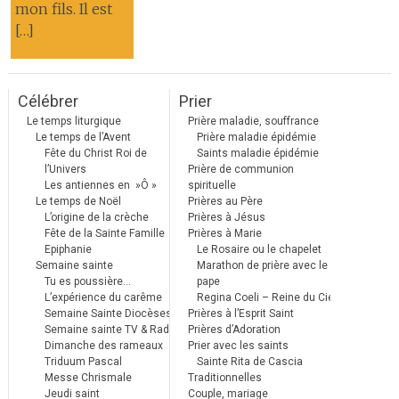
mon fils. Il est
[…]
Célébrer
Prier
Le temps liturgique
Prière maladie, souffrance
Le temps de l’Avent
Prière maladie épidémie
Fête du Christ Roi de
Saints maladie épidémie
l’Univers
Prière de communion
Les antiennes en »Ô »
spirituelle
Le temps de Noël
Prières au Père
L’origine de la crèche
Prières à Jésus
Fête de la Sainte Famille
Prières à Marie
Epiphanie
Le Rosaire ou le chapelet
Semaine sainte
Marathon de prière avec le
Tu es poussière…
pape
L’expérience du carême
Regina Coeli – Reine du Ciel
Semaine Sainte Diocèses
Prières à l’Esprit Saint
Semaine sainte TV & Radio
Prières d’Adoration
Dimanche des rameaux
Prier avec les saints
Triduum Pascal
Sainte Rita de Cascia
Messe Chrismale
Traditionnelles
Jeudi saint
Couple, mariage