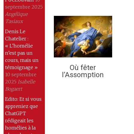
septembre 2025
Angélique
Tasiaux
Denis Le
Chatelier :
« L’homélie
n’est pas un
cours, mais un
Où fêter
témoignage »
l’Assomption
10 septembre
2025
Isabelle
Bogaert
Edito: Et si vous
appreniez que
ChatGPT
rédigeait les
homélies à la