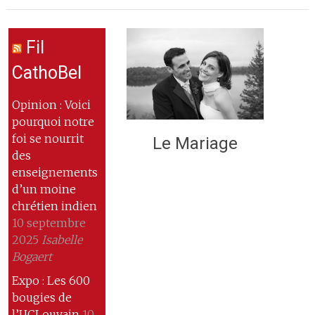
Fil
CathoBel
Opinion : Voici
pourquoi notre
foi se nourrit
Le Mariage
des
enseignements
d’un moine
chrétien indien
10 septembre
2025
Isabelle
Bogaert
Expo : Les 600
bougies de
l’UCLouvain
10