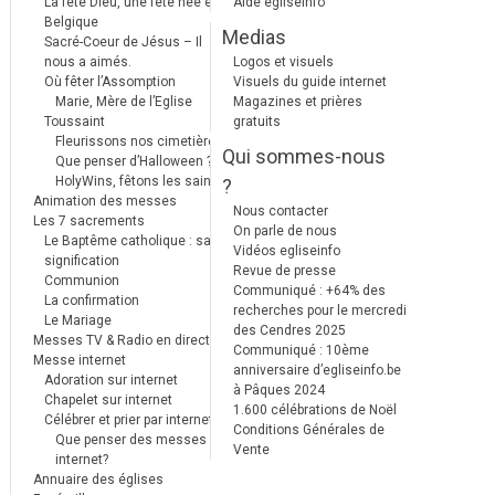
La fête Dieu, une fête née en
Aide egliseinfo
Belgique
Medias
Sacré-Coeur de Jésus – Il
nous a aimés.
Logos et visuels
Où fêter l’Assomption
Visuels du guide internet
Marie, Mère de l’Eglise
Magazines et prières
Toussaint
gratuits
Fleurissons nos cimetières
Qui sommes-nous
Que penser d’Halloween ?
HolyWins, fêtons les saints !
?
Animation des messes
Nous contacter
Les 7 sacrements
On parle de nous
Le Baptême catholique : sa
Vidéos egliseinfo
signification
Revue de presse
Communion
Communiqué : +64% des
La confirmation
recherches pour le mercredi
Le Mariage
des Cendres 2025
Messes TV & Radio en direct
Communiqué : 10ème
Messe internet
anniversaire d’egliseinfo.be
Adoration sur internet
à Pâques 2024
Chapelet sur internet
1.600 célébrations de Noël
Célébrer et prier par internet
Conditions Générales de
Que penser des messes
Vente
internet?
Annuaire des églises