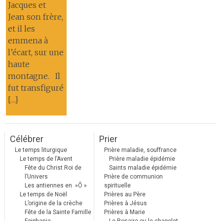
Jacques et
Jean son frère,
et il les
emmena à
l’écart, sur une
haute
montagne. Il
fut transfiguré
[…]
Célébrer
Prier
Le temps liturgique
Prière maladie, souffrance
Le temps de l’Avent
Prière maladie épidémie
Fête du Christ Roi de
Saints maladie épidémie
l’Univers
Prière de communion
Les antiennes en »Ô »
spirituelle
Le temps de Noël
Prières au Père
L’origine de la crèche
Prières à Jésus
Fête de la Sainte Famille
Prières à Marie