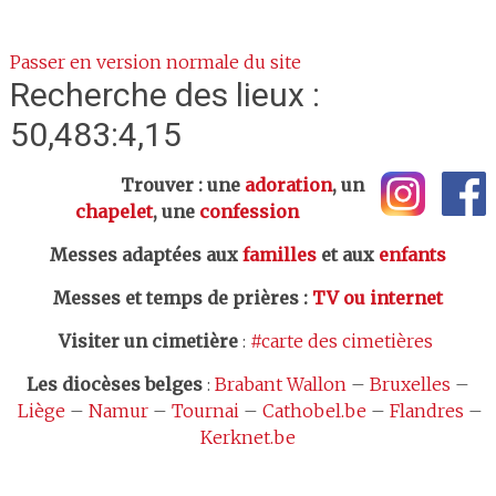
Passer en version normale du site
Recherche des lieux :
50,483:4,15
Trouver : une
adoration
, un
chapelet
, une
confession
Messes adaptées aux
familles
et aux
enfants
Messes et temps de prières
:
TV ou internet
Visiter un cimetière
:
#carte des cimetières
Les
diocèses belges
:
Brabant Wallon
–
Bruxelles
–
Liège
–
Namur
–
Tournai
–
Cathobel.be
–
Flandres
–
Kerknet.be