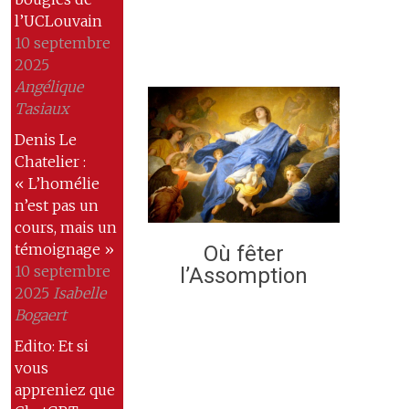
l’UCLouvain
10 septembre
2025
Angélique
Tasiaux
Denis Le
Chatelier :
« L’homélie
n’est pas un
cours, mais un
témoignage »
Où fêter
10 septembre
l’Assomption
2025
Isabelle
Bogaert
Edito: Et si
vous
appreniez que