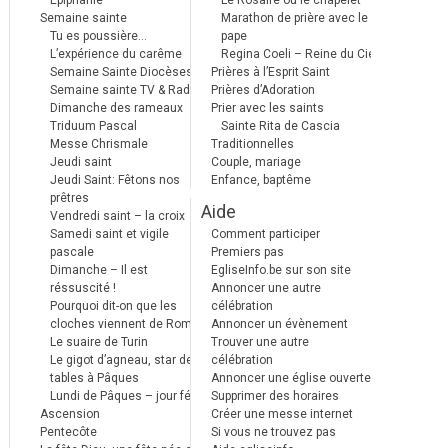
Epiphanie
Le Rosaire ou le chapelet
Semaine sainte
Marathon de prière avec le
Tu es poussière…
pape
L’expérience du carême
Regina Coeli – Reine du Ciel
Semaine Sainte Diocèses
Prières à l’Esprit Saint
Semaine sainte TV & Radio
Prières d’Adoration
Dimanche des rameaux
Prier avec les saints
Triduum Pascal
Sainte Rita de Cascia
Messe Chrismale
Traditionnelles
Jeudi saint
Couple, mariage
Jeudi Saint: Fêtons nos
Enfance, baptême
prêtres
Aide
Vendredi saint – la croix
Samedi saint et vigile
Comment participer
pascale
Premiers pas
Dimanche – Il est
EgliseInfo.be sur son site
réssuscité !
Annoncer une autre
Pourquoi dit-on que les
célébration
cloches viennent de Rome ?
Annoncer un évènement
Le suaire de Turin
Trouver une autre
Le gigot d’agneau, star des
célébration
tables à Pâques
Annoncer une église ouverte
Lundi de Pâques – jour férié
Supprimer des horaires
Ascension
Créer une messe internet
Pentecôte
Si vous ne trouvez pas