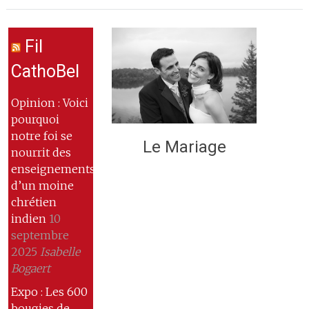
Fil
CathoBel
Opinion : Voici
pourquoi
notre foi se
Le Mariage
nourrit des
enseignements
d’un moine
chrétien
indien
10
septembre
2025
Isabelle
Bogaert
Expo : Les 600
bougies de