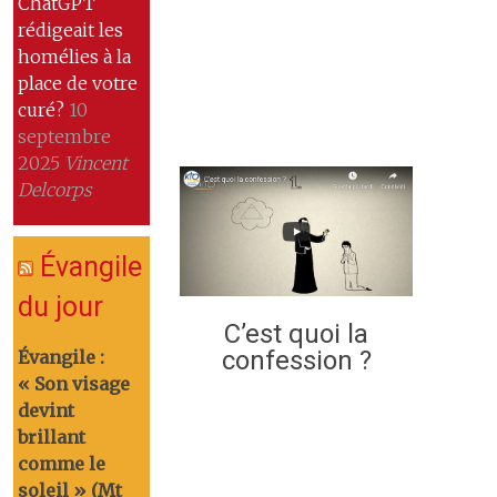
ChatGPT
rédigeait les
homélies à la
place de votre
curé?
10
septembre
2025
Vincent
Delcorps
Évangile
du jour
C’est quoi la
confession ?
Évangile :
« Son visage
devint
brillant
comme le
soleil » (Mt