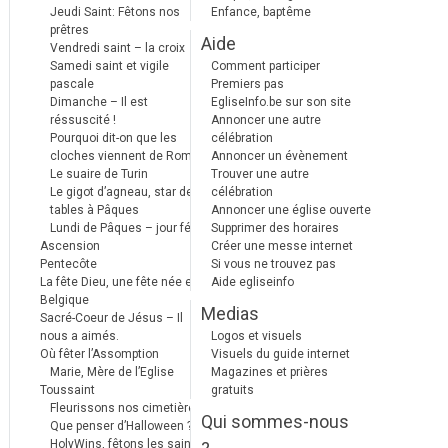
Jeudi Saint: Fêtons nos
Enfance, baptême
prêtres
Aide
Vendredi saint – la croix
Samedi saint et vigile
Comment participer
pascale
Premiers pas
Dimanche – Il est
EgliseInfo.be sur son site
réssuscité !
Annoncer une autre
Pourquoi dit-on que les
célébration
cloches viennent de Rome ?
Annoncer un évènement
Le suaire de Turin
Trouver une autre
Le gigot d’agneau, star des
célébration
tables à Pâques
Annoncer une église ouverte
Lundi de Pâques – jour férié
Supprimer des horaires
Ascension
Créer une messe internet
Pentecôte
Si vous ne trouvez pas
La fête Dieu, une fête née en
Aide egliseinfo
Belgique
Medias
Sacré-Coeur de Jésus – Il
nous a aimés.
Logos et visuels
Où fêter l’Assomption
Visuels du guide internet
Marie, Mère de l’Eglise
Magazines et prières
Toussaint
gratuits
Fleurissons nos cimetières
Qui sommes-nous
Que penser d’Halloween ?
HolyWins, fêtons les saints !