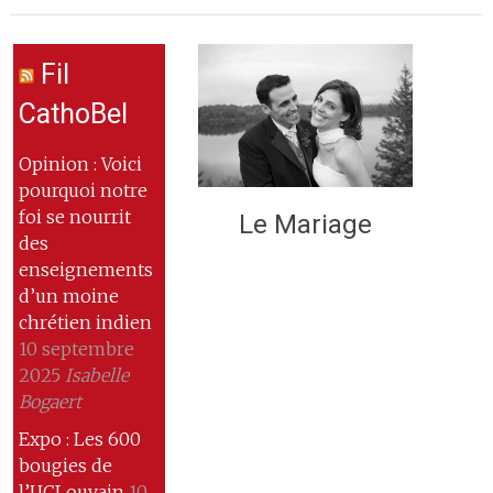
Fil
CathoBel
Opinion : Voici
pourquoi notre
foi se nourrit
Le Mariage
des
enseignements
d’un moine
chrétien indien
10 septembre
2025
Isabelle
Bogaert
Expo : Les 600
bougies de
l’UCLouvain
10