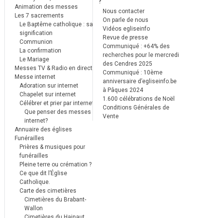
?
Animation des messes
Nous contacter
Les 7 sacrements
On parle de nous
Le Baptême catholique : sa
Vidéos egliseinfo
signification
Revue de presse
Communion
Communiqué : +64% des
La confirmation
recherches pour le mercredi
Le Mariage
des Cendres 2025
Messes TV & Radio en direct
Communiqué : 10ème
Messe internet
anniversaire d’egliseinfo.be
Adoration sur internet
à Pâques 2024
Chapelet sur internet
1.600 célébrations de Noël
Célébrer et prier par internet
Conditions Générales de
Que penser des messes
Vente
internet?
Annuaire des églises
Funérailles
Prières & musiques pour
funérailles
Pleine terre ou crémation ?
Ce que dit l’Église
Catholique.
Carte des cimetières
Cimetières du Brabant-
Wallon
Cimetières du Hainaut