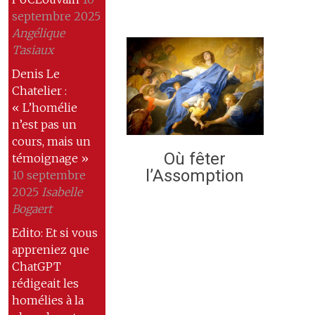
septembre 2025
Angélique
Tasiaux
Denis Le
Chatelier :
« L’homélie
n’est pas un
cours, mais un
Où fêter
témoignage »
l’Assomption
10 septembre
2025
Isabelle
Bogaert
Edito: Et si vous
appreniez que
ChatGPT
rédigeait les
homélies à la