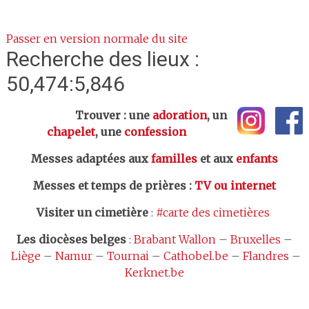
Passer en version normale du site
Recherche des lieux :
50,474:5,846
Trouver : une
adoration
, un
chapelet
, une
confession
Messes adaptées aux
familles
et aux
enfants
Messes et temps de prières
:
TV ou internet
Visiter un cimetière
:
#carte des cimetières
Les
diocèses belges
:
Brabant Wallon
–
Bruxelles
–
Liège
–
Namur
–
Tournai
–
Cathobel.be
–
Flandres
–
Kerknet.be