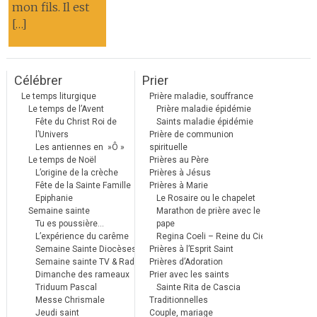
mon fils. Il est
[…]
Célébrer
Prier
Le temps liturgique
Prière maladie, souffrance
Le temps de l’Avent
Prière maladie épidémie
Fête du Christ Roi de
Saints maladie épidémie
l’Univers
Prière de communion
Les antiennes en »Ô »
spirituelle
Le temps de Noël
Prières au Père
L’origine de la crèche
Prières à Jésus
Fête de la Sainte Famille
Prières à Marie
Epiphanie
Le Rosaire ou le chapelet
Semaine sainte
Marathon de prière avec le
Tu es poussière…
pape
L’expérience du carême
Regina Coeli – Reine du Ciel
Semaine Sainte Diocèses
Prières à l’Esprit Saint
Semaine sainte TV & Radio
Prières d’Adoration
Dimanche des rameaux
Prier avec les saints
Triduum Pascal
Sainte Rita de Cascia
Messe Chrismale
Traditionnelles
Jeudi saint
Couple, mariage