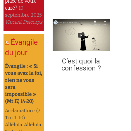
place de votre
curé?
10
septembre 2025
Vincent Delcorps
Évangile
du jour
C’est quoi la
Évangile : « Si
confession ?
vous avez la foi,
rien ne vous
sera
impossible »
(Mt 17, 14-20)
Acclamation : (2
Tm 1, 10)
Alléluia. Alléluia.