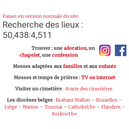
Passer en version normale du site
Recherche des lieux :
50,438:4,511
Trouver : une
adoration
, un
chapelet
, une
confession
Messes adaptées aux
familles
et aux
enfants
Messes et temps de prières
:
TV ou internet
Visiter un cimetière
:
#carte des cimetières
Les
diocèses belges
:
Brabant Wallon
–
Bruxelles
–
Liège
–
Namur
–
Tournai
–
Cathobel.be
–
Flandres
–
Kerknet.be