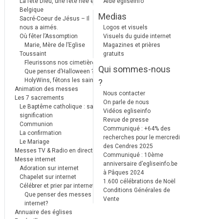
La fête Dieu, une fête née en
Aide egliseinfo
Belgique
Medias
Sacré-Coeur de Jésus – Il
nous a aimés.
Logos et visuels
Où fêter l’Assomption
Visuels du guide internet
Marie, Mère de l’Eglise
Magazines et prières
Toussaint
gratuits
Fleurissons nos cimetières
Qui sommes-nous
Que penser d’Halloween ?
HolyWins, fêtons les saints !
?
Animation des messes
Nous contacter
Les 7 sacrements
On parle de nous
Le Baptême catholique : sa
Vidéos egliseinfo
signification
Revue de presse
Communion
Communiqué : +64% des
La confirmation
recherches pour le mercredi
Le Mariage
des Cendres 2025
Messes TV & Radio en direct
Communiqué : 10ème
Messe internet
anniversaire d’egliseinfo.be
Adoration sur internet
à Pâques 2024
Chapelet sur internet
1.600 célébrations de Noël
Célébrer et prier par internet
Conditions Générales de
Que penser des messes
Vente
internet?
Annuaire des églises