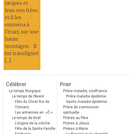
Jacques et
Jean son frère,
et il les
emmena à
l’écart, sur une
haute
montagne. Il
fut transfiguré
[…]
Célébrer
Prier
Le temps liturgique
Prière maladie, souffrance
Le temps de l’Avent
Prière maladie épidémie
Fête du Christ Roi de
Saints maladie épidémie
l’Univers
Prière de communion
Les antiennes en »Ô »
spirituelle
Le temps de Noël
Prières au Père
L’origine de la crèche
Prières à Jésus
Fête de la Sainte Famille
Prières à Marie