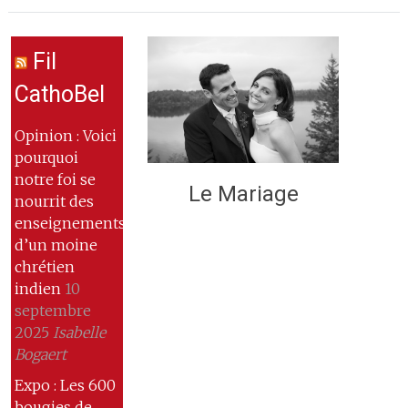
Fil
CathoBel
Opinion : Voici
pourquoi
notre foi se
Le Mariage
nourrit des
enseignements
d’un moine
chrétien
indien
10
septembre
2025
Isabelle
Bogaert
Expo : Les 600
bougies de