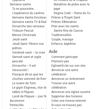
Epiphanie
Le Rosaire ou le chapelet
Semaine sainte
Marathon de prière avec le
Tu es poussière…
pape
L’expérience du carême
Regina Coeli – Reine du Ciel
Semaine Sainte Diocèses
Prières à l’Esprit Saint
Semaine sainte TV & Radio
Prières d’Adoration
Dimanche des rameaux
Prier avec les saints
Triduum Pascal
Sainte Rita de Cascia
Messe Chrismale
Traditionnelles
Jeudi saint
Couple, mariage
Jeudi Saint: Fêtons nos
Enfance, baptême
prêtres
Aide
Vendredi saint – la croix
Samedi saint et vigile
Comment participer
pascale
Premiers pas
Dimanche – Il est
EgliseInfo.be sur son site
réssuscité !
Annoncer une autre
Pourquoi dit-on que les
célébration
cloches viennent de Rome ?
Annoncer un évènement
Le suaire de Turin
Trouver une autre
Le gigot d’agneau, star des
célébration
tables à Pâques
Annoncer une église ouverte
Lundi de Pâques – jour férié
Supprimer des horaires
Ascension
Créer une messe internet
Pentecôte
Si vous ne trouvez pas