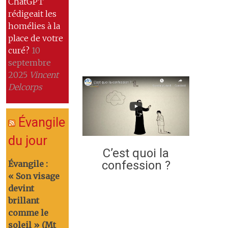
ChatGPT
rédigeait les
homélies à la
place de votre
curé?
10
septembre
2025
Vincent
Delcorps
Évangile
du jour
C’est quoi la
confession ?
Évangile :
« Son visage
devint
brillant
comme le
soleil » (Mt