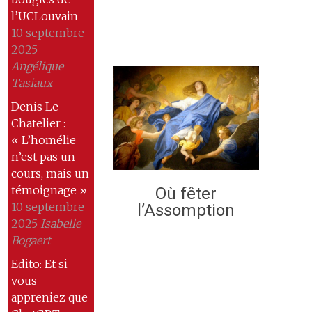
l’UCLouvain
10 septembre
2025
Angélique
Tasiaux
Denis Le
Chatelier :
« L’homélie
n’est pas un
cours, mais un
témoignage »
Où fêter
10 septembre
l’Assomption
2025
Isabelle
Bogaert
Edito: Et si
vous
appreniez que