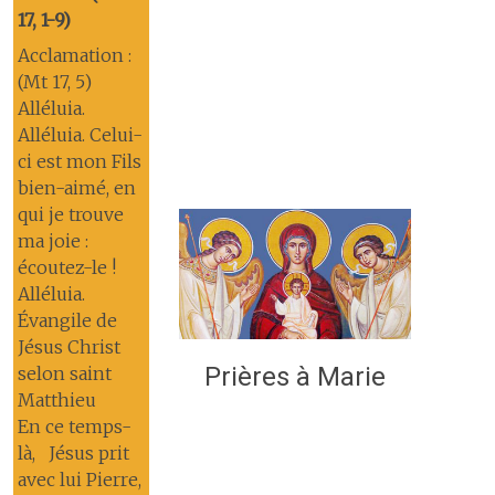
17, 1-9)
Acclamation :
(Mt 17, 5)
Alléluia.
Alléluia. Celui-
ci est mon Fils
bien-aimé, en
qui je trouve
ma joie :
écoutez-le !
Alléluia.
Évangile de
Jésus Christ
Prières à Marie
selon saint
Matthieu
En ce temps-
là, Jésus prit
avec lui Pierre,