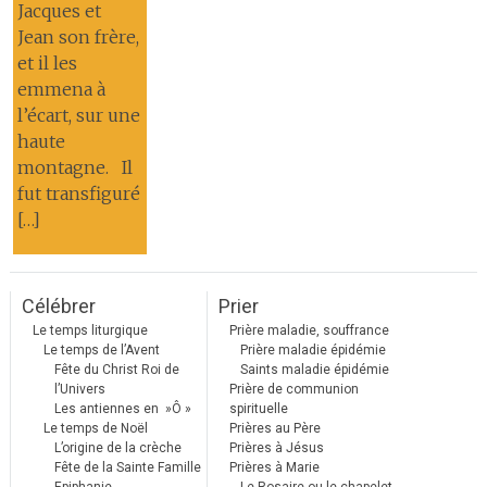
Jacques et
Jean son frère,
et il les
emmena à
l’écart, sur une
haute
montagne. Il
fut transfiguré
[…]
Célébrer
Prier
Le temps liturgique
Prière maladie, souffrance
Le temps de l’Avent
Prière maladie épidémie
Fête du Christ Roi de
Saints maladie épidémie
l’Univers
Prière de communion
Les antiennes en »Ô »
spirituelle
Le temps de Noël
Prières au Père
L’origine de la crèche
Prières à Jésus
Fête de la Sainte Famille
Prières à Marie