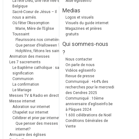
La fête Dieu, une fête née en
Aide egliseinfo
Belgique
Medias
Sacré-Coeur de Jésus – Il
nous a aimés.
Logos et visuels
Où fêter l’Assomption
Visuels du guide internet
Marie, Mère de l’Eglise
Magazines et prières
Toussaint
gratuits
Fleurissons nos cimetières
Qui sommes-nous
Que penser d’Halloween ?
HolyWins, fêtons les saints !
?
Animation des messes
Nous contacter
Les 7 sacrements
On parle de nous
Le Baptême catholique : sa
Vidéos egliseinfo
signification
Revue de presse
Communion
Communiqué : +64% des
La confirmation
recherches pour le mercredi
Le Mariage
des Cendres 2025
Messes TV & Radio en direct
Communiqué : 10ème
Messe internet
anniversaire d’egliseinfo.be
Adoration sur internet
à Pâques 2024
Chapelet sur internet
1.600 célébrations de Noël
Célébrer et prier par internet
Conditions Générales de
Que penser des messes
Vente
internet?
Annuaire des églises