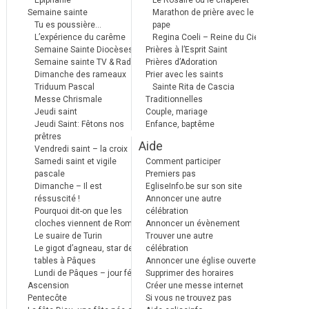
Epiphanie
Le Rosaire ou le chapelet
Semaine sainte
Marathon de prière avec le
Tu es poussière…
pape
L’expérience du carême
Regina Coeli – Reine du Ciel
Semaine Sainte Diocèses
Prières à l’Esprit Saint
Semaine sainte TV & Radio
Prières d’Adoration
Dimanche des rameaux
Prier avec les saints
Triduum Pascal
Sainte Rita de Cascia
Messe Chrismale
Traditionnelles
Jeudi saint
Couple, mariage
Jeudi Saint: Fêtons nos
Enfance, baptême
prêtres
Aide
Vendredi saint – la croix
Samedi saint et vigile
Comment participer
pascale
Premiers pas
Dimanche – Il est
EgliseInfo.be sur son site
réssuscité !
Annoncer une autre
Pourquoi dit-on que les
célébration
cloches viennent de Rome ?
Annoncer un évènement
Le suaire de Turin
Trouver une autre
Le gigot d’agneau, star des
célébration
tables à Pâques
Annoncer une église ouverte
Lundi de Pâques – jour férié
Supprimer des horaires
Ascension
Créer une messe internet
Pentecôte
Si vous ne trouvez pas