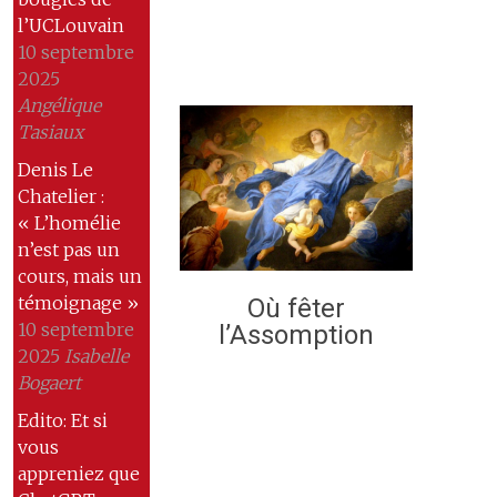
l’UCLouvain
10 septembre
2025
Angélique
Tasiaux
Denis Le
Chatelier :
« L’homélie
n’est pas un
cours, mais un
témoignage »
Où fêter
10 septembre
l’Assomption
2025
Isabelle
Bogaert
Edito: Et si
vous
appreniez que