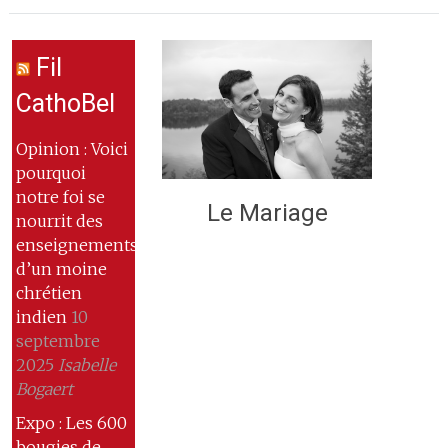
Fil
CathoBel
Opinion : Voici
pourquoi
notre foi se
Le Mariage
nourrit des
enseignements
d’un moine
chrétien
indien
10
septembre
2025
Isabelle
Bogaert
Expo : Les 600
bougies de