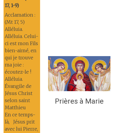
17, 1-9)
Acclamation :
(Mt 17, 5)
Alléluia.
Alléluia. Celui-
ci est mon Fils
bien-aimé, en
qui je trouve
ma joie :
écoutez-le !
Alléluia.
Évangile de
Jésus Christ
Prières à Marie
selon saint
Matthieu
En ce temps-
là, Jésus prit
avec lui Pierre,