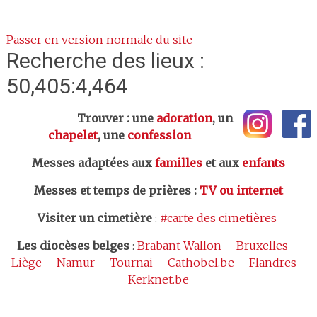
Passer en version normale du site
Recherche des lieux :
50,405:4,464
Trouver : une
adoration
, un
chapelet
, une
confession
Messes adaptées aux
familles
et aux
enfants
Messes et temps de prières
:
TV ou internet
Visiter un cimetière
:
#carte des cimetières
Les
diocèses belges
:
Brabant Wallon
–
Bruxelles
–
Liège
–
Namur
–
Tournai
–
Cathobel.be
–
Flandres
–
Kerknet.be