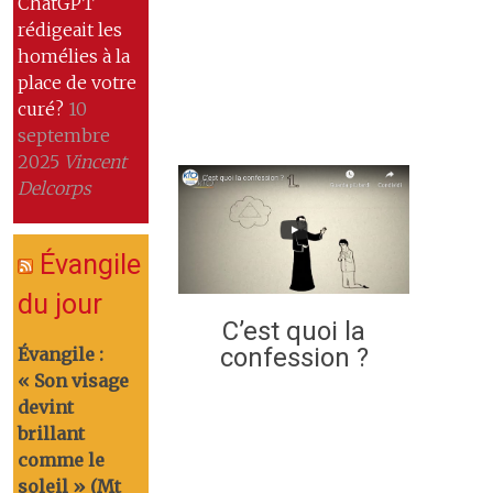
ChatGPT
rédigeait les
homélies à la
place de votre
curé?
10
septembre
2025
Vincent
Delcorps
Évangile
du jour
C’est quoi la
confession ?
Évangile :
« Son visage
devint
brillant
comme le
soleil » (Mt