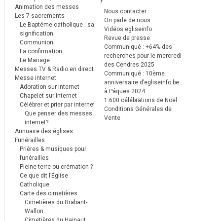
?
Animation des messes
Nous contacter
Les 7 sacrements
On parle de nous
Le Baptême catholique : sa
Vidéos egliseinfo
signification
Revue de presse
Communion
Communiqué : +64% des
La confirmation
recherches pour le mercredi
Le Mariage
des Cendres 2025
Messes TV & Radio en direct
Communiqué : 10ème
Messe internet
anniversaire d’egliseinfo.be
Adoration sur internet
à Pâques 2024
Chapelet sur internet
1.600 célébrations de Noël
Célébrer et prier par internet
Conditions Générales de
Que penser des messes
Vente
internet?
Annuaire des églises
Funérailles
Prières & musiques pour
funérailles
Pleine terre ou crémation ?
Ce que dit l’Église
Catholique.
Carte des cimetières
Cimetières du Brabant-
Wallon
Cimetières du Hainaut