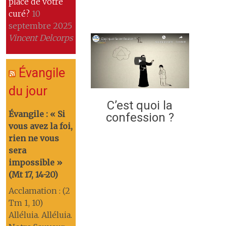
place de votre
curé?
10
septembre 2025
Vincent Delcorps
Évangile
du jour
C’est quoi la
Évangile : « Si
confession ?
vous avez la foi,
rien ne vous
sera
impossible »
(Mt 17, 14-20)
Acclamation : (2
Tm 1, 10)
Alléluia. Alléluia.