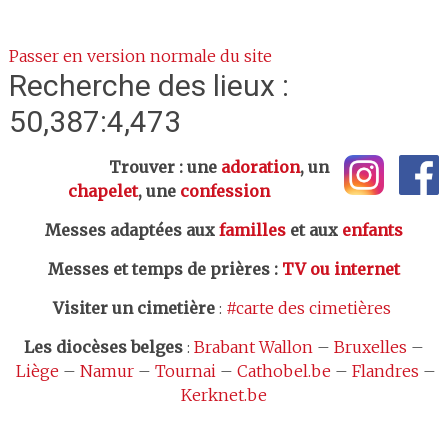
Passer en version normale du site
Recherche des lieux :
50,387:4,473
Trouver : une
adoration
, un
chapelet
, une
confession
Messes adaptées aux
familles
et aux
enfants
Messes et temps de prières
:
TV ou internet
Visiter un cimetière
:
#carte des cimetières
Les
diocèses belges
:
Brabant Wallon
–
Bruxelles
–
Liège
–
Namur
–
Tournai
–
Cathobel.be
–
Flandres
–
Kerknet.be