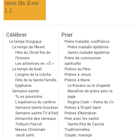
mon fils. Il est
[…]
Célébrer
Prier
Le temps liturgique
Prière maladie, souffrance
Le temps de l’Avent
Prière maladie épidémie
Fête du Christ Roi de
Saints maladie épidémie
l’Univers
Prière de communion
Les antiennes en »Ô »
spirituelle
Le temps de Noël
Prières au Père
L’origine de la crèche
Prières à Jésus
Fête de la Sainte Famille
Prières à Marie
Epiphanie
Le Rosaire ou le chapelet
Semaine sainte
Marathon de prière avec le
Tu es poussière…
pape
L’expérience du carême
Regina Coeli – Reine du Ciel
Semaine Sainte Diocèses
Prières à l’Esprit Saint
Semaine sainte TV & Radio
Prières d’Adoration
Dimanche des rameaux
Prier avec les saints
Triduum Pascal
Sainte Rita de Cascia
Messe Chrismale
Traditionnelles
Jeudi saint
Couple, mariage