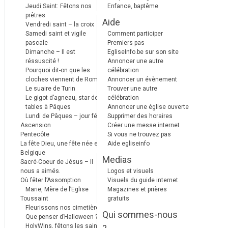
Jeudi Saint: Fêtons nos
Enfance, baptême
prêtres
Aide
Vendredi saint – la croix
Samedi saint et vigile
Comment participer
pascale
Premiers pas
Dimanche – Il est
EgliseInfo.be sur son site
réssuscité !
Annoncer une autre
Pourquoi dit-on que les
célébration
cloches viennent de Rome ?
Annoncer un évènement
Le suaire de Turin
Trouver une autre
Le gigot d’agneau, star des
célébration
tables à Pâques
Annoncer une église ouverte
Lundi de Pâques – jour férié
Supprimer des horaires
Ascension
Créer une messe internet
Pentecôte
Si vous ne trouvez pas
La fête Dieu, une fête née en
Aide egliseinfo
Belgique
Medias
Sacré-Coeur de Jésus – Il
nous a aimés.
Logos et visuels
Où fêter l’Assomption
Visuels du guide internet
Marie, Mère de l’Eglise
Magazines et prières
Toussaint
gratuits
Fleurissons nos cimetières
Qui sommes-nous
Que penser d’Halloween ?
HolyWins, fêtons les saints !