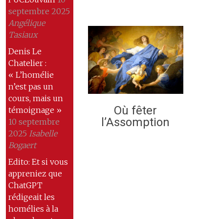
septembre 2025
Angélique
Tasiaux
Denis Le
Chatelier :
« L’homélie
n’est pas un
cours, mais un
Où fêter
témoignage »
l’Assomption
10 septembre
2025
Isabelle
Bogaert
Edito: Et si vous
appreniez que
ChatGPT
rédigeait les
homélies à la