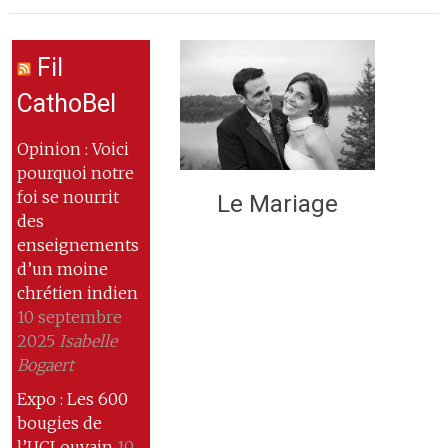
Fil
CathoBel
Opinion : Voici
pourquoi notre
foi se nourrit
Le Mariage
des
enseignements
d’un moine
chrétien indien
10 septembre
2025
Isabelle
Bogaert
Expo : Les 600
bougies de
l’UCLouvain
10