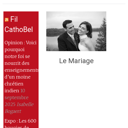
Fil
CathoBel
Opinion : Voici
pourquoi
notre foi se
Le Mariage
nourrit des
enseignements
d’un moine
chrétien
indien
10
septembre
2025
Isabelle
Bogaert
Expo : Les 600
bougies de