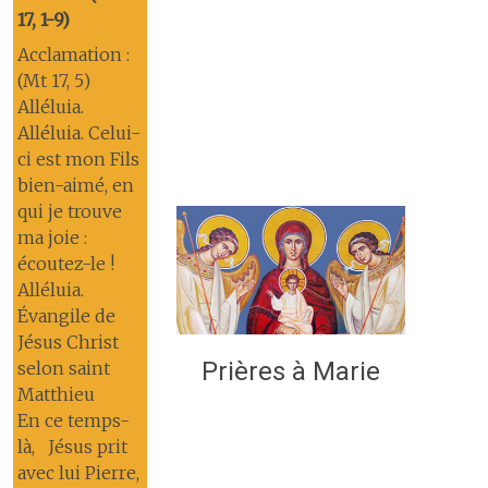
17, 1-9)
Acclamation :
(Mt 17, 5)
Alléluia.
Alléluia. Celui-
ci est mon Fils
bien-aimé, en
qui je trouve
ma joie :
écoutez-le !
Alléluia.
Évangile de
Jésus Christ
Prières à Marie
selon saint
Matthieu
En ce temps-
là, Jésus prit
avec lui Pierre,