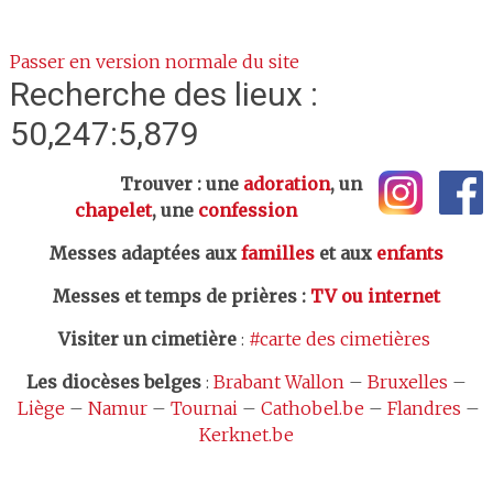
Passer en version normale du site
Recherche des lieux :
50,247:5,879
Trouver : une
adoration
, un
chapelet
, une
confession
Messes adaptées aux
familles
et aux
enfants
Messes et temps de prières
:
TV ou internet
Visiter un cimetière
:
#carte des cimetières
Les
diocèses belges
:
Brabant Wallon
–
Bruxelles
–
Liège
–
Namur
–
Tournai
–
Cathobel.be
–
Flandres
–
Kerknet.be