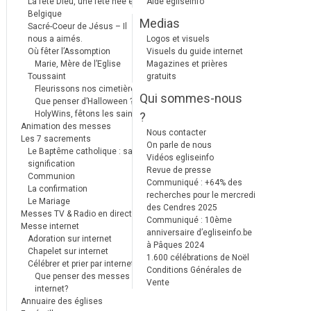
La fête Dieu, une fête née en
Aide egliseinfo
Belgique
Medias
Sacré-Coeur de Jésus – Il
nous a aimés.
Logos et visuels
Où fêter l’Assomption
Visuels du guide internet
Marie, Mère de l’Eglise
Magazines et prières
Toussaint
gratuits
Fleurissons nos cimetières
Qui sommes-nous
Que penser d’Halloween ?
HolyWins, fêtons les saints !
?
Animation des messes
Nous contacter
Les 7 sacrements
On parle de nous
Le Baptême catholique : sa
Vidéos egliseinfo
signification
Revue de presse
Communion
Communiqué : +64% des
La confirmation
recherches pour le mercredi
Le Mariage
des Cendres 2025
Messes TV & Radio en direct
Communiqué : 10ème
Messe internet
anniversaire d’egliseinfo.be
Adoration sur internet
à Pâques 2024
Chapelet sur internet
1.600 célébrations de Noël
Célébrer et prier par internet
Conditions Générales de
Que penser des messes
Vente
internet?
Annuaire des églises