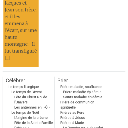
Jacques et
Jean son frère,
et il les
emmena à
l’écart, sur une
haute
montagne. Il
fut transfiguré
[…]
Célébrer
Prier
Le temps liturgique
Prière maladie, souffrance
Le temps de l’Avent
Prière maladie épidémie
Fête du Christ Roi de
Saints maladie épidémie
l’Univers
Prière de communion
Les antiennes en »Ô »
spirituelle
Le temps de Noël
Prières au Père
L’origine de la crèche
Prières à Jésus
Fête de la Sainte Famille
Prières à Marie