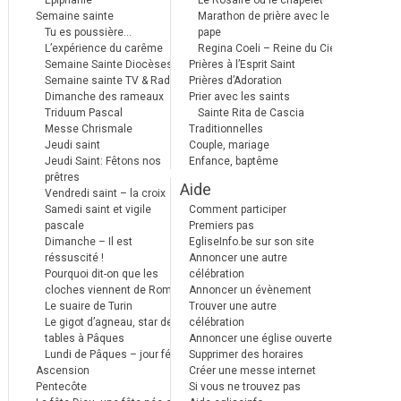
Epiphanie
Le Rosaire ou le chapelet
Semaine sainte
Marathon de prière avec le
Tu es poussière…
pape
L’expérience du carême
Regina Coeli – Reine du Ciel
Semaine Sainte Diocèses
Prières à l’Esprit Saint
Semaine sainte TV & Radio
Prières d’Adoration
Dimanche des rameaux
Prier avec les saints
Triduum Pascal
Sainte Rita de Cascia
Messe Chrismale
Traditionnelles
Jeudi saint
Couple, mariage
Jeudi Saint: Fêtons nos
Enfance, baptême
prêtres
Aide
Vendredi saint – la croix
Samedi saint et vigile
Comment participer
pascale
Premiers pas
Dimanche – Il est
EgliseInfo.be sur son site
réssuscité !
Annoncer une autre
Pourquoi dit-on que les
célébration
cloches viennent de Rome ?
Annoncer un évènement
Le suaire de Turin
Trouver une autre
Le gigot d’agneau, star des
célébration
tables à Pâques
Annoncer une église ouverte
Lundi de Pâques – jour férié
Supprimer des horaires
Ascension
Créer une messe internet
Pentecôte
Si vous ne trouvez pas