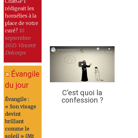
ChatGPT
rédigeait les
homélies à la
place de votre
curé?
10
septembre
2025
Vincent
Delcorps
Évangile
du jour
C’est quoi la
confession ?
Évangile :
« Son visage
devint
brillant
comme le
soleil » (Mt