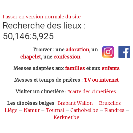
Passer en version normale du site
Recherche des lieux :
50,146:5,925
Trouver : une
adoration
, un
chapelet
, une
confession
Messes adaptées aux
familles
et aux
enfants
Messes et temps de prières
:
TV ou internet
Visiter un cimetière
:
#carte des cimetières
Les
diocèses belges
:
Brabant Wallon
–
Bruxelles
–
Liège
–
Namur
–
Tournai
–
Cathobel.be
–
Flandres
–
Kerknet.be