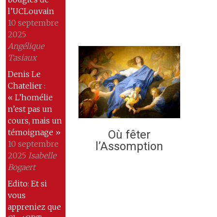
l’UCLouvain
10 septembre
2025
Angélique
Tasiaux
Denis Le
Chatelier :
« L’homélie
n’est pas un
cours, mais un
témoignage »
Où fêter
10 septembre
l’Assomption
2025
Isabelle
Bogaert
Edito: Et si
vous
appreniez que