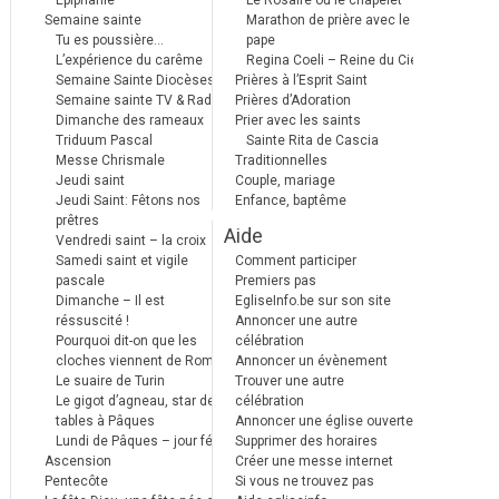
Epiphanie
Le Rosaire ou le chapelet
Semaine sainte
Marathon de prière avec le
Tu es poussière…
pape
L’expérience du carême
Regina Coeli – Reine du Ciel
Semaine Sainte Diocèses
Prières à l’Esprit Saint
Semaine sainte TV & Radio
Prières d’Adoration
Dimanche des rameaux
Prier avec les saints
Triduum Pascal
Sainte Rita de Cascia
Messe Chrismale
Traditionnelles
Jeudi saint
Couple, mariage
Jeudi Saint: Fêtons nos
Enfance, baptême
prêtres
Aide
Vendredi saint – la croix
Samedi saint et vigile
Comment participer
pascale
Premiers pas
Dimanche – Il est
EgliseInfo.be sur son site
réssuscité !
Annoncer une autre
Pourquoi dit-on que les
célébration
cloches viennent de Rome ?
Annoncer un évènement
Le suaire de Turin
Trouver une autre
Le gigot d’agneau, star des
célébration
tables à Pâques
Annoncer une église ouverte
Lundi de Pâques – jour férié
Supprimer des horaires
Ascension
Créer une messe internet
Pentecôte
Si vous ne trouvez pas