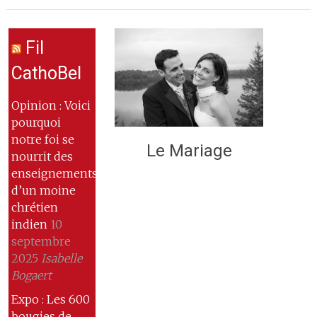
Fil
CathoBel
Opinion : Voici
pourquoi
notre foi se
Le Mariage
nourrit des
enseignements
d’un moine
chrétien
indien
10
septembre
2025
Isabelle
Bogaert
Expo : Les 600
bougies de