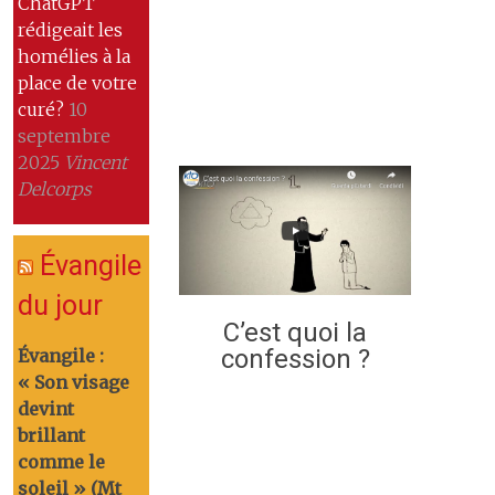
ChatGPT
rédigeait les
homélies à la
place de votre
curé?
10
septembre
2025
Vincent
Delcorps
Évangile
du jour
C’est quoi la
confession ?
Évangile :
« Son visage
devint
brillant
comme le
soleil » (Mt