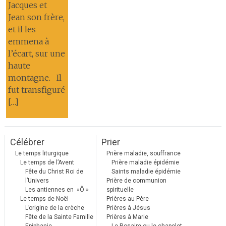
Jacques et
Jean son frère,
et il les
emmena à
l’écart, sur une
haute
montagne. Il
fut transfiguré
[…]
Célébrer
Prier
Le temps liturgique
Prière maladie, souffrance
Le temps de l’Avent
Prière maladie épidémie
Fête du Christ Roi de
Saints maladie épidémie
l’Univers
Prière de communion
Les antiennes en »Ô »
spirituelle
Le temps de Noël
Prières au Père
L’origine de la crèche
Prières à Jésus
Fête de la Sainte Famille
Prières à Marie