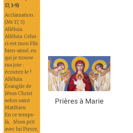
17, 1-9)
Acclamation :
(Mt 17, 5)
Alléluia.
Alléluia. Celui-
ci est mon Fils
bien-aimé, en
qui je trouve
ma joie :
écoutez-le !
Alléluia.
Évangile de
Jésus Christ
Prières à Marie
selon saint
Matthieu
En ce temps-
là, Jésus prit
avec lui Pierre,