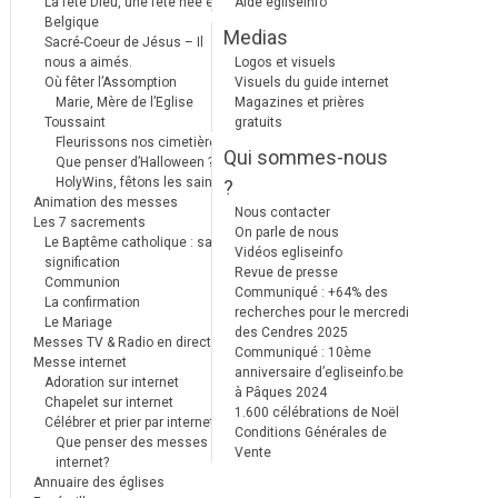
La fête Dieu, une fête née en
Aide egliseinfo
Belgique
Medias
Sacré-Coeur de Jésus – Il
nous a aimés.
Logos et visuels
Où fêter l’Assomption
Visuels du guide internet
Marie, Mère de l’Eglise
Magazines et prières
Toussaint
gratuits
Fleurissons nos cimetières
Qui sommes-nous
Que penser d’Halloween ?
HolyWins, fêtons les saints !
?
Animation des messes
Nous contacter
Les 7 sacrements
On parle de nous
Le Baptême catholique : sa
Vidéos egliseinfo
signification
Revue de presse
Communion
Communiqué : +64% des
La confirmation
recherches pour le mercredi
Le Mariage
des Cendres 2025
Messes TV & Radio en direct
Communiqué : 10ème
Messe internet
anniversaire d’egliseinfo.be
Adoration sur internet
à Pâques 2024
Chapelet sur internet
1.600 célébrations de Noël
Célébrer et prier par internet
Conditions Générales de
Que penser des messes
Vente
internet?
Annuaire des églises