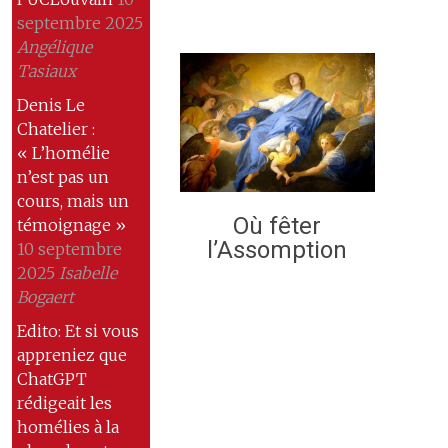
septembre 2025
Angélique
Tasiaux
Denis Le
Chatelier :
« L’homélie
n’est pas un
cours, mais un
Où fêter
témoignage »
l’Assomption
10 septembre
2025
Isabelle
Bogaert
Edito: Et si vous
appreniez que
ChatGPT
rédigeait les
homélies à la