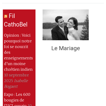
Fil
CathoBel
Opinion : Voici
pourquoi notre
foi se nourrit
Le Mariage
des
enseignements
d’un moine
chrétien indien
10 septembre
2025
Isabelle
Bogaert
Expo : Les 600
bougies de
l’UCLouvain
10