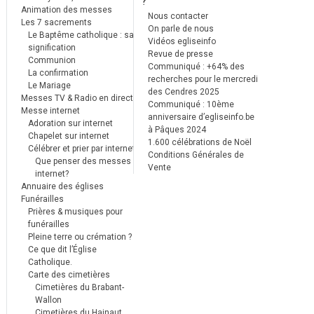
?
Animation des messes
Nous contacter
Les 7 sacrements
On parle de nous
Le Baptême catholique : sa
Vidéos egliseinfo
signification
Revue de presse
Communion
Communiqué : +64% des
La confirmation
recherches pour le mercredi
Le Mariage
des Cendres 2025
Messes TV & Radio en direct
Communiqué : 10ème
Messe internet
anniversaire d’egliseinfo.be
Adoration sur internet
à Pâques 2024
Chapelet sur internet
1.600 célébrations de Noël
Célébrer et prier par internet
Conditions Générales de
Que penser des messes
Vente
internet?
Annuaire des églises
Funérailles
Prières & musiques pour
funérailles
Pleine terre ou crémation ?
Ce que dit l’Église
Catholique.
Carte des cimetières
Cimetières du Brabant-
Wallon
Cimetières du Hainaut