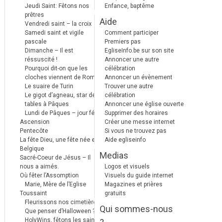
Jeudi Saint: Fêtons nos
Enfance, baptême
prêtres
Aide
Vendredi saint – la croix
Samedi saint et vigile
Comment participer
pascale
Premiers pas
Dimanche – Il est
EgliseInfo.be sur son site
réssuscité !
Annoncer une autre
Pourquoi dit-on que les
célébration
cloches viennent de Rome ?
Annoncer un évènement
Le suaire de Turin
Trouver une autre
Le gigot d’agneau, star des
célébration
tables à Pâques
Annoncer une église ouverte
Lundi de Pâques – jour férié
Supprimer des horaires
Ascension
Créer une messe internet
Pentecôte
Si vous ne trouvez pas
La fête Dieu, une fête née en
Aide egliseinfo
Belgique
Medias
Sacré-Coeur de Jésus – Il
nous a aimés.
Logos et visuels
Où fêter l’Assomption
Visuels du guide internet
Marie, Mère de l’Eglise
Magazines et prières
Toussaint
gratuits
Fleurissons nos cimetières
Qui sommes-nous
Que penser d’Halloween ?
HolyWins, fêtons les saints !