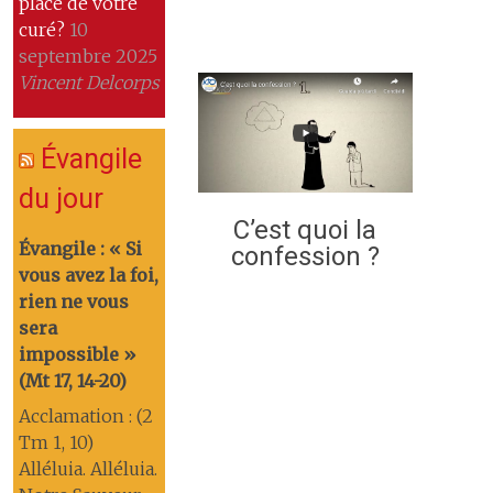
place de votre
curé?
10
septembre 2025
Vincent Delcorps
Évangile
du jour
C’est quoi la
Évangile : « Si
confession ?
vous avez la foi,
rien ne vous
sera
impossible »
(Mt 17, 14-20)
Acclamation : (2
Tm 1, 10)
Alléluia. Alléluia.