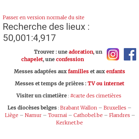
Passer en version normale du site
Recherche des lieux :
50,001:4,917
Trouver : une
adoration
, un
chapelet
, une
confession
Messes adaptées aux
familles
et aux
enfants
Messes et temps de prières
:
TV ou internet
Visiter un cimetière
:
#carte des cimetières
Les
diocèses belges
:
Brabant Wallon
–
Bruxelles
–
Liège
–
Namur
–
Tournai
–
Cathobel.be
–
Flandres
–
Kerknet.be