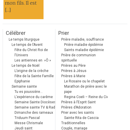
mon fils. Il est
[…]
Célébrer
Prier
Le temps liturgique
Prière maladie, souffrance
Le temps de l’Avent
Prière maladie épidémie
Fête du Christ Roi de
Saints maladie épidémie
l’Univers
Prière de communion
Les antiennes en »Ô »
spirituelle
Le temps de Noël
Prières au Père
L’origine de la crèche
Prières à Jésus
Fête de la Sainte Famille
Prières à Marie
Epiphanie
Le Rosaire ou le chapelet
Semaine sainte
Marathon de prière avec le
Tu es poussière…
pape
L’expérience du carême
Regina Coeli – Reine du Ciel
Semaine Sainte Diocèses
Prières à l’Esprit Saint
Semaine sainte TV & Radio
Prières d’Adoration
Dimanche des rameaux
Prier avec les saints
Triduum Pascal
Sainte Rita de Cascia
Messe Chrismale
Traditionnelles
Jeudi saint
Couple, mariage