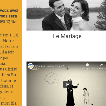
 vous avez
 vous sera
t 17, 14-
2 Tm 1, 10)
Le Mariage
ia. Notre
st Jésus, a
il a fait
ie par
uia.
us Christ
tthieu En
un homme
ésus, et
 genoux,
ur,
 mon fils.