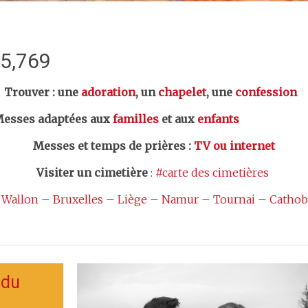
:5,769
er : une
adoration
, un
chapelet
, une
confession
esses adaptées aux
familles
et aux
enfants
Messes et temps de prières
:
TV ou internet
Visiter un cimetière
:
#carte des cimetières
 Wallon
–
Bruxelles
–
Liège
–
Namur
–
Tournai
–
Cathob
 du