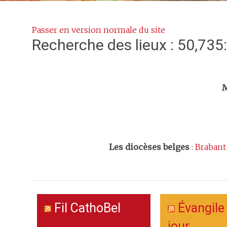
Passer en version normale du site
Recherche des lieux : 50,735
Trouv
M
Les
diocèses belges
:
Brabant
Fil CathoBel
Évangile
jour