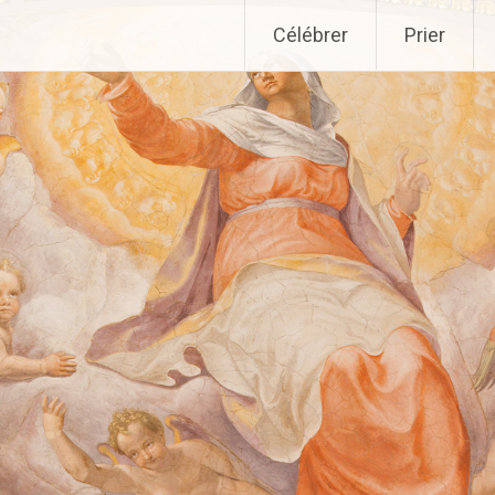
Aller
Célébrer
Prier
au
contenu
principal