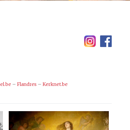
el.be
–
Flandres
–
Kerknet.be