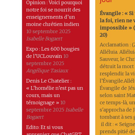
Opinion : Voici pourquoi
notre foi se nourrit des
Évangile : « Si
enseignements d’un
la foi, rien ne
moine chrétien indien
impossible » (M
10 septembre 2025
20)
Isabelle Bogaert
Acclamation : (
Expo : Les 600 bougies
Alléluia. Allélu
de l’UCLouvain
10
Sauveur, le Chri
septembre 2025
détruit la mort ; 
Angélique Tasiaux
resplendir la v
Denis Le Chatelier :
l’Évangile.Allél
« L’homélie n’est pas un
Évangile de Jés
cours, mais un
selon saint Ma
témoignage »
10
ce temps-là, 
septembre 2025
Isabelle
s'approcha de J
Bogaert
tombant à ses
il dit : « Seigne
Edito: Et si vous
prends pitié de
appreniez que ChatGPT