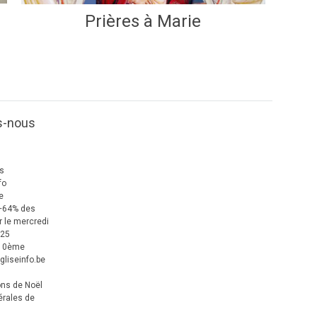
Prières à Marie
s-nous
us
fo
e
+64% des
 le mercredi
025
 10ème
gliseinfo.be
ons de Noël
érales de