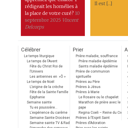
Il est […]
rédigeait les homélies à
la place de votre curé?
10
septembre 2025
Vincent
Delcorps
Célébrer
Prier
A
Le temps liturgique
Prière maladie, souffrance
Le temps de l’Avent
Prière maladie épidémie
Fête du Christ Roi de
Saints maladie épidémie
l’Univers
Prière de communion
Les antiennes en »Ô »
spirituelle
Le temps de Noël
Prières au Père
L’origine de la crèche
Prières à Jésus
Fête de la Sainte Famille
Prières à Marie
Epiphanie
Le Rosaire ou le chapelet
Semaine sainte
Marathon de prière avec le
Tu es poussière…
pape
L’expérience du carême
Regina Coeli – Reine du Ciel
Semaine Sainte Diocèses
Prières à l’Esprit Saint
Semaine sainte TV & Radio
Prières d’Adoration