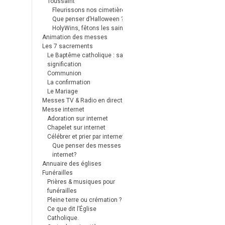
Toussaint
Fleurissons nos cimetières
Que penser d’Halloween ?
HolyWins, fêtons les saints !
Animation des messes
Les 7 sacrements
Le Baptême catholique : sa
signification
Communion
La confirmation
Le Mariage
Messes TV & Radio en direct
Messe internet
Adoration sur internet
Chapelet sur internet
Célébrer et prier par internet
Que penser des messes
internet?
Annuaire des églises
Funérailles
Prières & musiques pour
funérailles
Pleine terre ou crémation ?
Ce que dit l’Église
Catholique.