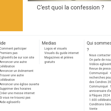
C’est quoi la confession ?
ide
Medias
Qui somme
Comment participer
Logos et visuels
?
Premiers pas
Visuels du guide internet
Nous contacter
EgliseInfo.be sur son site
Magazines et prières
On parle de no
Annoncer une autre
gratuits
Vidéos eglisein
célébration
Revue de press
Annoncer un évènement
Communiqué : 
Trouver une autre
recherches pour
célébration
des Cendres 2
Annoncer une église ouverte
Communiqué :
Supprimer des horaires
anniversaire d’e
Créer une messe internet
à Pâques 2024
Si vous ne trouvez pas
1.600 célébrati
Aide egliseinfo
Conditions Gén
Vente