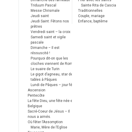
Dimanche des rameaux
Prier avec les saints
Triduum Pascal
Sainte Rita de Cascia
Messe Chrismale
Traditionnelles
Jeudi saint
Couple, mariage
Jeudi Saint: Fêtons nos
Enfance, baptême
prêtres
Vendredi saint – la croix
Samedi saint et vigile
pascale
Dimanche – Il est
réssuscité !
Pourquoi dit-on que les
cloches viennent de Rome ?
Le suaire de Turin
Le gigot d’agneau, star des
tables à Pâques
Lundi de Pâques – jour férié
Ascension
Pentecôte
La fête Dieu, une fête née en
Belgique
Sacré-Coeur de Jésus – Il
nous a aimés.
Où fêter l’Assomption
Marie, Mère de l’Eglise