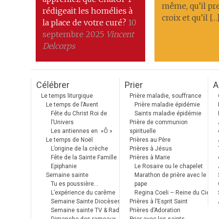
même, qu’il pr
rédigeait les homélies à
croix et qu’il […
la place de votre curé?
10
septembre 2025
Vincent
Delcorps
Célébrer
Prier
A
Le temps liturgique
Prière maladie, souffrance
Le temps de l’Avent
Prière maladie épidémie
Fête du Christ Roi de
Saints maladie épidémie
l’Univers
Prière de communion
Les antiennes en »Ô »
spirituelle
Le temps de Noël
Prières au Père
L’origine de la crèche
Prières à Jésus
Fête de la Sainte Famille
Prières à Marie
Epiphanie
Le Rosaire ou le chapelet
Semaine sainte
Marathon de prière avec le
Tu es poussière…
pape
L’expérience du carême
Regina Coeli – Reine du Ciel
Semaine Sainte Diocèses
Prières à l’Esprit Saint
Semaine sainte TV & Radio
Prières d’Adoration