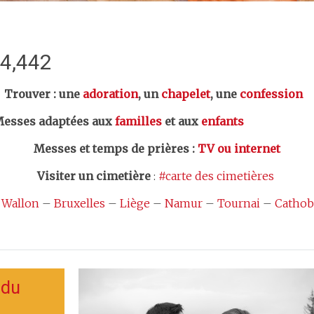
:4,442
er : une
adoration
, un
chapelet
, une
confession
esses adaptées aux
familles
et aux
enfants
Messes et temps de prières
:
TV ou internet
Visiter un cimetière
:
#carte des cimetières
 Wallon
–
Bruxelles
–
Liège
–
Namur
–
Tournai
–
Cathob
 du