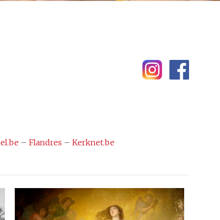
el.be
–
Flandres
–
Kerknet.be