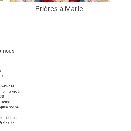
Prières à Marie
s-nous
us
fo
e
+64% des
 le mercredi
025
 10ème
gliseinfo.be
ons de Noël
érales de