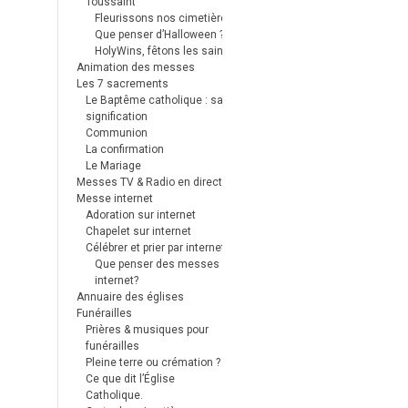
Toussaint
Fleurissons nos cimetières
Que penser d’Halloween ?
HolyWins, fêtons les saints !
Animation des messes
Les 7 sacrements
Le Baptême catholique : sa
signification
Communion
La confirmation
Le Mariage
Messes TV & Radio en direct
Messe internet
Adoration sur internet
Chapelet sur internet
Célébrer et prier par internet
Que penser des messes
internet?
Annuaire des églises
Funérailles
Prières & musiques pour
funérailles
Pleine terre ou crémation ?
Ce que dit l’Église
Catholique.