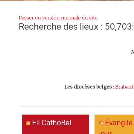
Passer en version normale du site
Recherche des lieux : 50,703
Trouv
M
Les
diocèses belges
:
Brabant
Fil CathoBel
Évangile
jour