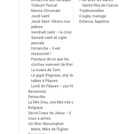
Dimanche des rameaux
Prier avec les saints
Triduum Pascal
Sainte Rita de Cascia
Messe Chrismale
Traditionnelles
Jeudi saint
Couple, mariage
Jeudi Saint: Fêtons nos
Enfance, baptême
prêtres
Vendredi saint – la croix
Samedi saint et vigile
pascale
Dimanche – Il est
réssuscité !
Pourquoi dit-on que les
cloches viennent de Rome ?
Le suaire de Turin
Le gigot d’agneau, star des
tables à Pâques
Lundi de Pâques – jour férié
Ascension
Pentecôte
La fête Dieu, une fête née en
Belgique
Sacré-Coeur de Jésus – Il
nous a aimés.
Où fêter l’Assomption
Marie, Mère de l’Eglise