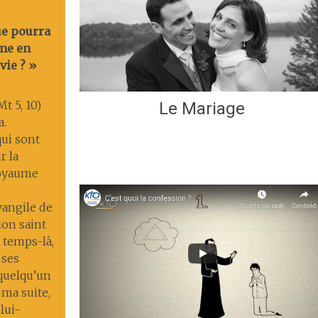
ue pourra
me en
vie ? »
t 5, 10)
Le Mariage
a.
ui sont
r la
 royaume
Évangile de
lon saint
 temps-là,
 ses
 quelqu’un
 ma suite,
lui-