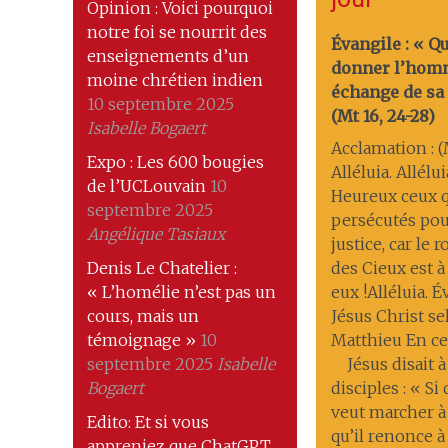
Opinion : Voici pourquoi
notre foi se nourrit des
Évangile : « Q
enseignements d’un
donner l’hom
moine chrétien indien
échange de sa 
10 septembre 2025
(Mt 16, 24-28)
Isabelle Bogaert
Acclamation : (M
Expo : Les 600 bougies
Alléluia. Allélui
de l’UCLouvain
10
Heureux ceux q
septembre 2025
persécutés pou
Angélique Tasiaux
justice, car le
Denis Le Chatelier :
des Cieux est à
« L’homélie n’est pas un
eux !Alléluia. 
cours, mais un
Jésus Christ se
témoignage »
10
Matthieu En ce
septembre 2025
Isabelle
Jésus disait à
Bogaert
disciples : « Si
veut marcher à
Edito: Et si vous
qu’il renonce à 
appreniez que ChatGPT