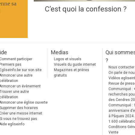
enne sa
C’est quoi la confession ?
]
ide
Medias
Qui somme
Comment participer
Logos et visuels
?
Premiers pas
Visuels du guide internet
Nous contacter
EgliseInfo.be sur son site
Magazines et prières
On parle de no
Annoncer une autre
gratuits
Vidéos eglisein
célébration
Revue de press
Annoncer un évènement
Communiqué : 
Trouver une autre
recherches pour
célébration
des Cendres 2
Annoncer une église ouverte
Communiqué :
Supprimer des horaires
anniversaire d’e
Créer une messe internet
à Pâques 2024
Si vous ne trouvez pas
1.600 célébrati
Aide egliseinfo
Conditions Gén
Vente