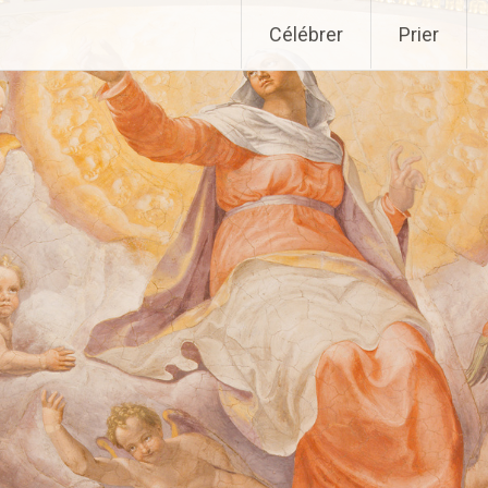
Aller
Célébrer
Prier
au
contenu
principal