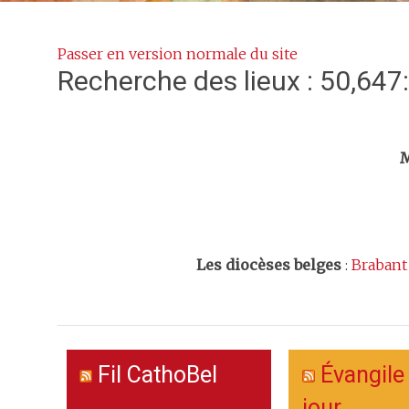
Passer en version normale du site
Recherche des lieux : 50,647
Trouv
M
Les
diocèses belges
:
Brabant
Fil CathoBel
Évangile
jour