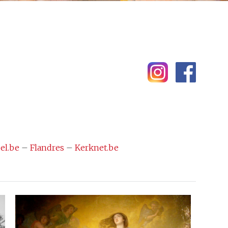
el.be
–
Flandres
–
Kerknet.be