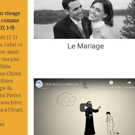
on visage
nt comme
7, 1-9)
t 17, 5)
a. Celui-ci
Le Mariage
ien-aimé,
 ma joie :
éluia.
us Christ
tthieu
s-là,
lui Pierre,
 son frère,
 à l’écart,
ut