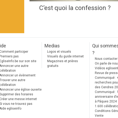
C’est quoi la confession ?
ide
Medias
Qui somme
Comment participer
Logos et visuels
?
Premiers pas
Visuels du guide internet
Nous contacter
EgliseInfo.be sur son site
Magazines et prières
On parle de no
Annoncer une autre
gratuits
Vidéos eglisein
célébration
Revue de press
Annoncer un évènement
Communiqué : 
Trouver une autre
recherches pour
célébration
des Cendres 2
Annoncer une église ouverte
Communiqué :
Supprimer des horaires
anniversaire d’e
Créer une messe internet
à Pâques 2024
Si vous ne trouvez pas
1.600 célébrati
Aide egliseinfo
Conditions Gén
Vente