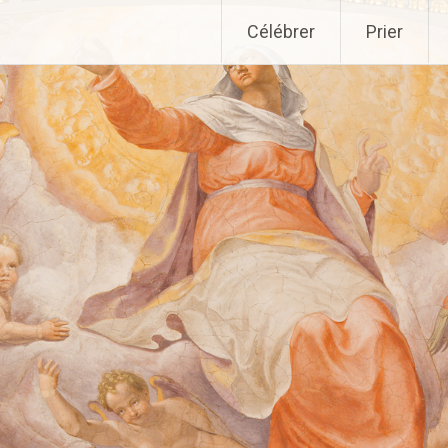
Aller
Célébrer
Prier
au
contenu
principal