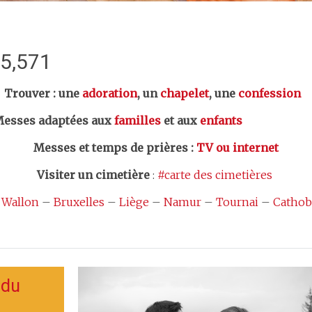
:5,571
er : une
adoration
, un
chapelet
, une
confession
esses adaptées aux
familles
et aux
enfants
Messes et temps de prières
:
TV ou internet
Visiter un cimetière
:
#carte des cimetières
 Wallon
–
Bruxelles
–
Liège
–
Namur
–
Tournai
–
Cathob
 du