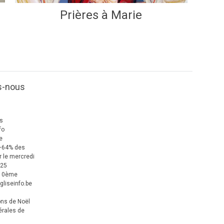
Prières à Marie
s-nous
us
fo
e
+64% des
 le mercredi
025
 10ème
gliseinfo.be
ons de Noël
érales de