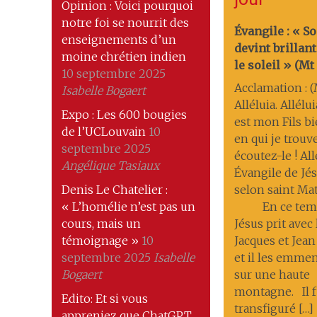
Opinion : Voici pourquoi
notre foi se nourrit des
Évangile : « S
enseignements d’un
devint brilla
moine chrétien indien
le soleil » (Mt 1
10 septembre 2025
Acclamation : (M
Isabelle Bogaert
Alléluia. Allélui
Expo : Les 600 bougies
est mon Fils b
de l’UCLouvain
10
en qui je trouve
septembre 2025
écoutez-le ! All
Angélique Tasiaux
Évangile de Jés
Denis Le Chatelier :
selon saint Ma
« L’homélie n’est pas un
En ce temp
cours, mais un
Jésus prit avec 
témoignage »
10
Jacques et Jean
septembre 2025
Isabelle
et il les emmena
Bogaert
sur une haute
montagne. Il f
Edito: Et si vous
transfiguré […]
appreniez que ChatGPT