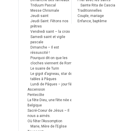
Dimanche des rameaux
Prier avec les saints
Triduum Pascal
Sainte Rita de Cascia
Messe Chrismale
Traditionnelles
Jeudi saint
Couple, mariage
Jeudi Saint: Fêtons nos
Enfance, baptême
prêtres
Vendredi saint – la croix
Samedi saint et vigile
pascale
Dimanche – Il est
réssuscité !
Pourquoi dit-on que les
cloches viennent de Rome ?
Le suaire de Turin
Le gigot d’agneau, star des
tables à Pâques
Lundi de Pâques – jour férié
Ascension
Pentecôte
La fête Dieu, une fête née en
Belgique
Sacré-Coeur de Jésus – Il
nous a aimés.
Où fêter l’Assomption
Marie, Mère de l’Eglise