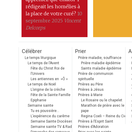
rédigeait les homélies à
la place de votre curé?
10
septembre 2025
Vincent
Delcorps
Célébrer
Prier
A
Le temps liturgique
Prière maladie, souffrance
Le temps de l’Avent
Prière maladie épidémie
Fête du Christ Roi de
Saints maladie épidémie
l’Univers
Prière de communion
Les antiennes en »Ô »
spirituelle
Le temps de Noël
Prières au Père
L’origine de la crèche
Prières à Jésus
Fête de la Sainte Famille
Prières à Marie
Epiphanie
Le Rosaire ou le chapelet
Semaine sainte
Marathon de prière avec le
Tu es poussière…
pape
L’expérience du carême
Regina Coeli – Reine du Ciel
Semaine Sainte Diocèses
Prières à l’Esprit Saint
Semaine sainte TV & Radio
Prières d’Adoration