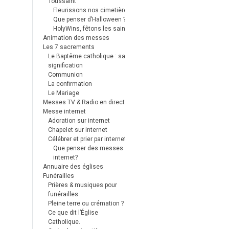
Toussaint
Fleurissons nos cimetières
Que penser d’Halloween ?
HolyWins, fêtons les saints !
Animation des messes
Les 7 sacrements
Le Baptême catholique : sa
signification
Communion
La confirmation
Le Mariage
Messes TV & Radio en direct
Messe internet
Adoration sur internet
Chapelet sur internet
Célébrer et prier par internet
Que penser des messes
internet?
Annuaire des églises
Funérailles
Prières & musiques pour
funérailles
Pleine terre ou crémation ?
Ce que dit l’Église
Catholique.