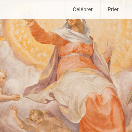
Aller
Célébrer
Prier
au
contenu
principal