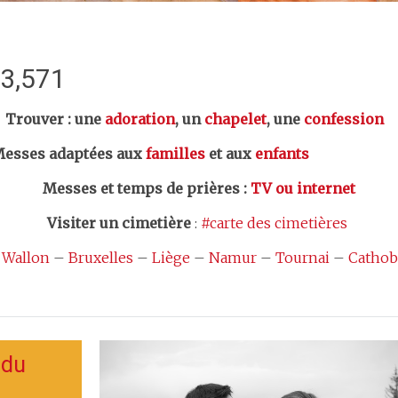
:3,571
er : une
adoration
, un
chapelet
, une
confession
esses adaptées aux
familles
et aux
enfants
Messes et temps de prières
:
TV ou internet
Visiter un cimetière
:
#carte des cimetières
 Wallon
–
Bruxelles
–
Liège
–
Namur
–
Tournai
–
Cathob
 du