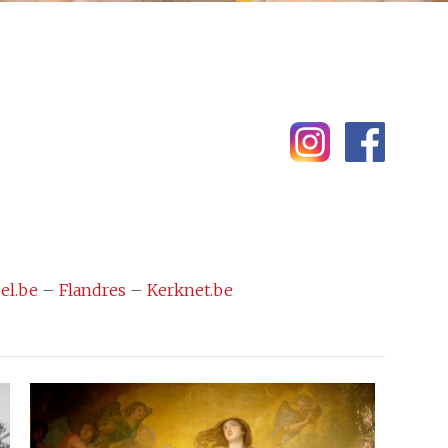
el.be
–
Flandres
–
Kerknet.be