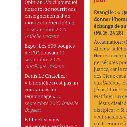
Opinion : Voici pourquoi
notre foi se nourrit des
Évangile : « Q
enseignements d’un
donner l’hom
moine chrétien indien
échange de sa 
10 septembre 2025
(Mt 16, 24-28)
Isabelle Bogaert
Acclamation : (M
Expo : Les 600 bougies
Alléluia. Allélui
de l’UCLouvain
10
Heureux ceux q
septembre 2025
persécutés pou
Angélique Tasiaux
justice, car le
Denis Le Chatelier :
des Cieux est à
« L’homélie n’est pas un
eux !Alléluia. 
cours, mais un
Jésus Christ se
témoignage »
10
Matthieu En ce
septembre 2025
Isabelle
Jésus disait à
Bogaert
disciples : « Si
veut marcher à
Edito: Et si vous
qu’il renonce à 
appreniez que ChatGPT