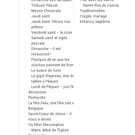
Dimanche des rameaux
Prier avec les saints
Triduum Pascal
Sainte Rita de Cascia
Messe Chrismale
Traditionnelles
Jeudi saint
Couple, mariage
Jeudi Saint: Fêtons nos
Enfance, baptême
prêtres
Vendredi saint – la croix
Samedi saint et vigile
pascale
Dimanche – Il est
réssuscité !
Pourquoi dit-on que les
cloches viennent de Rome ?
Le suaire de Turin
Le gigot d’agneau, star des
tables à Pâques
Lundi de Pâques – jour férié
Ascension
Pentecôte
La fête Dieu, une fête née en
Belgique
Sacré-Coeur de Jésus – Il
nous a aimés.
Où fêter l’Assomption
Marie, Mère de l’Eglise