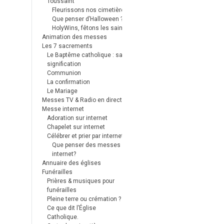
Toussaint
Fleurissons nos cimetières
Que penser d’Halloween ?
HolyWins, fêtons les saints !
Animation des messes
Les 7 sacrements
Le Baptême catholique : sa
signification
Communion
La confirmation
Le Mariage
Messes TV & Radio en direct
Messe internet
Adoration sur internet
Chapelet sur internet
Célébrer et prier par internet
Que penser des messes
internet?
Annuaire des églises
Funérailles
Prières & musiques pour
funérailles
Pleine terre ou crémation ?
Ce que dit l’Église
Catholique.