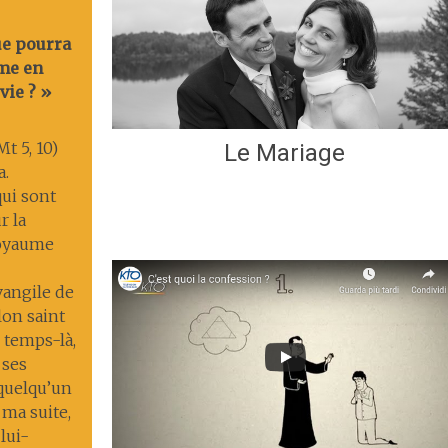
ue pourra
me en
vie ? »
t 5, 10)
Le Mariage
a.
ui sont
r la
 royaume
Évangile de
lon saint
 temps-là,
 ses
 quelqu’un
 ma suite,
lui-