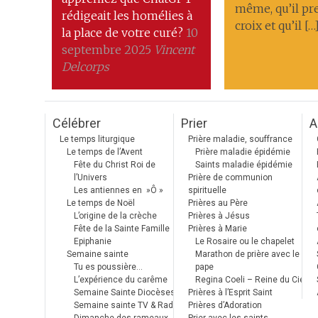
même, qu’il pr
rédigeait les homélies à
croix et qu’il […
la place de votre curé?
10
septembre 2025
Vincent
Delcorps
Célébrer
Prier
A
Le temps liturgique
Prière maladie, souffrance
Le temps de l’Avent
Prière maladie épidémie
Fête du Christ Roi de
Saints maladie épidémie
l’Univers
Prière de communion
Les antiennes en »Ô »
spirituelle
Le temps de Noël
Prières au Père
L’origine de la crèche
Prières à Jésus
Fête de la Sainte Famille
Prières à Marie
Epiphanie
Le Rosaire ou le chapelet
Semaine sainte
Marathon de prière avec le
Tu es poussière…
pape
L’expérience du carême
Regina Coeli – Reine du Ciel
Semaine Sainte Diocèses
Prières à l’Esprit Saint
Semaine sainte TV & Radio
Prières d’Adoration