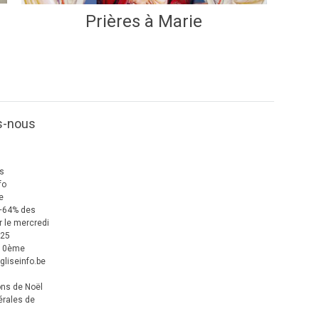
Prières à Marie
s-nous
us
fo
e
+64% des
 le mercredi
025
 10ème
gliseinfo.be
ons de Noël
érales de