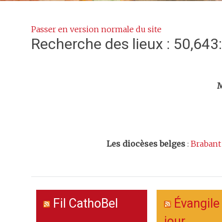
Passer en version normale du site
Recherche des lieux : 50,643
Trouv
M
Les
diocèses belges
:
Brabant
Fil CathoBel
Évangile
jour