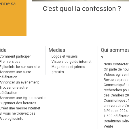
enne sa
C’est quoi la confession ?
]
ide
Medias
Qui somme
Comment participer
Logos et visuels
?
Premiers pas
Visuels du guide internet
Nous contacter
EgliseInfo.be sur son site
Magazines et prières
On parle de no
Annoncer une autre
gratuits
Vidéos eglisein
célébration
Revue de press
Annoncer un évènement
Communiqué : 
Trouver une autre
recherches pour
célébration
des Cendres 2
Annoncer une église ouverte
Communiqué :
Supprimer des horaires
anniversaire d’e
Créer une messe internet
à Pâques 2024
Si vous ne trouvez pas
1.600 célébrati
Aide egliseinfo
Conditions Gén
Vente