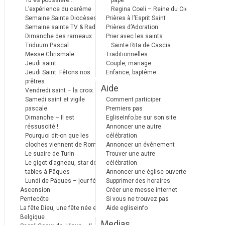
Tu es poussière…
pape
L’expérience du carême
Regina Coeli – Reine du Ciel
Semaine Sainte Diocèses
Prières à l’Esprit Saint
Semaine sainte TV & Radio
Prières d’Adoration
Dimanche des rameaux
Prier avec les saints
Triduum Pascal
Sainte Rita de Cascia
Messe Chrismale
Traditionnelles
Jeudi saint
Couple, mariage
Jeudi Saint: Fêtons nos
Enfance, baptême
prêtres
Aide
Vendredi saint – la croix
Samedi saint et vigile
Comment participer
pascale
Premiers pas
Dimanche – Il est
EgliseInfo.be sur son site
réssuscité !
Annoncer une autre
Pourquoi dit-on que les
célébration
cloches viennent de Rome ?
Annoncer un évènement
Le suaire de Turin
Trouver une autre
Le gigot d’agneau, star des
célébration
tables à Pâques
Annoncer une église ouverte
Lundi de Pâques – jour férié
Supprimer des horaires
Ascension
Créer une messe internet
Pentecôte
Si vous ne trouvez pas
La fête Dieu, une fête née en
Aide egliseinfo
Belgique
Medias