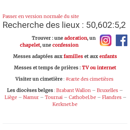
Passer en version normale du site
Recherche des lieux : 50,602:5,2
Trouver : une
adoration
, un
chapelet
, une
confession
Messes adaptées aux
familles
et aux
enfants
Messes et temps de prières
:
TV ou internet
Visiter un cimetière
:
#carte des cimetières
Les
diocèses belges
:
Brabant Wallon
–
Bruxelles
–
Liège
–
Namur
–
Tournai
–
Cathobel.be
–
Flandres
–
Kerknet.be