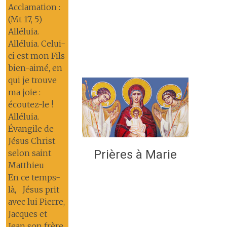
Acclamation :
(Mt 17, 5)
Alléluia.
Alléluia. Celui-
ci est mon Fils
bien-aimé, en
qui je trouve
ma joie :
écoutez-le !
Alléluia.
Évangile de
Jésus Christ
Prières à Marie
selon saint
Matthieu
En ce temps-
là, Jésus prit
avec lui Pierre,
Jacques et
Jean son frère,