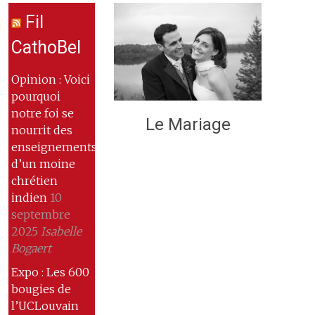
Fil
CathoBel
Opinion : Voici
pourquoi
notre foi se
Le Mariage
nourrit des
enseignements
d’un moine
chrétien
indien
10
septembre
2025
Isabelle
Bogaert
Expo : Les 600
bougies de
l’UCLouvain