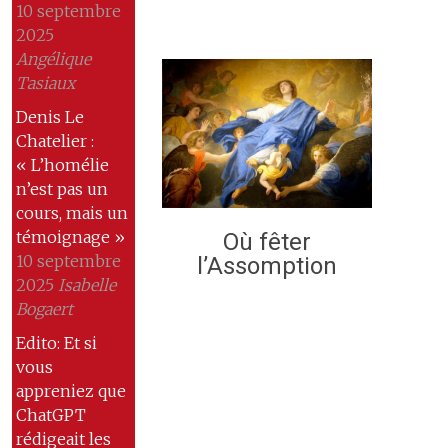
10 septembre
2025
Angélique
Tasiaux
Denis Le
Chatelier :
« L’homélie
n’est pas un
cours, mais un
témoignage »
Où fêter
10 septembre
l’Assomption
2025
Isabelle
Bogaert
Edito: Et si
vous
appreniez que
ChatGPT
rédigeait les