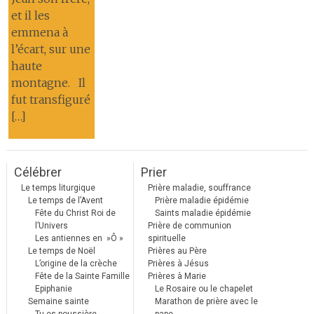
et il les
emmena à
l’écart, sur une
haute
montagne. Il
fut transfiguré
[…]
Célébrer
Prier
Le temps liturgique
Prière maladie, souffrance
Le temps de l’Avent
Prière maladie épidémie
Fête du Christ Roi de
Saints maladie épidémie
l’Univers
Prière de communion
Les antiennes en »Ô »
spirituelle
Le temps de Noël
Prières au Père
L’origine de la crèche
Prières à Jésus
Fête de la Sainte Famille
Prières à Marie
Epiphanie
Le Rosaire ou le chapelet
Semaine sainte
Marathon de prière avec le