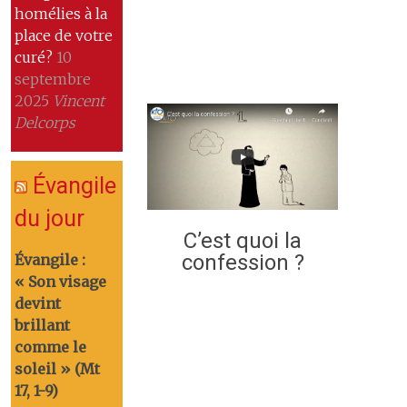
homélies à la
place de votre
curé?
10
septembre
2025
Vincent
Delcorps
Évangile
du jour
C’est quoi la
confession ?
Évangile :
« Son visage
devint
brillant
comme le
soleil » (Mt
17, 1-9)