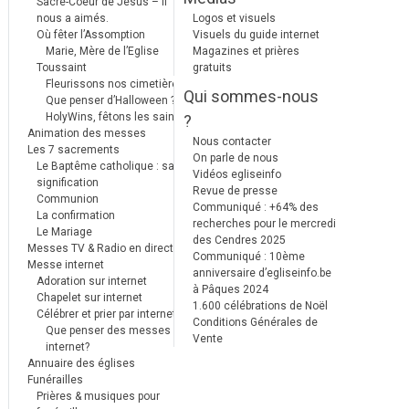
Sacré-Coeur de Jésus – Il
nous a aimés.
Logos et visuels
Où fêter l’Assomption
Visuels du guide internet
Marie, Mère de l’Eglise
Magazines et prières
Toussaint
gratuits
Fleurissons nos cimetières
Qui sommes-nous
Que penser d’Halloween ?
HolyWins, fêtons les saints !
?
Animation des messes
Nous contacter
Les 7 sacrements
On parle de nous
Le Baptême catholique : sa
Vidéos egliseinfo
signification
Revue de presse
Communion
Communiqué : +64% des
La confirmation
recherches pour le mercredi
Le Mariage
des Cendres 2025
Messes TV & Radio en direct
Communiqué : 10ème
Messe internet
anniversaire d’egliseinfo.be
Adoration sur internet
à Pâques 2024
Chapelet sur internet
1.600 célébrations de Noël
Célébrer et prier par internet
Conditions Générales de
Que penser des messes
Vente
internet?
Annuaire des églises
Funérailles
Prières & musiques pour