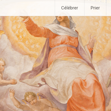
Aller
Célébrer
Prier
au
contenu
principal