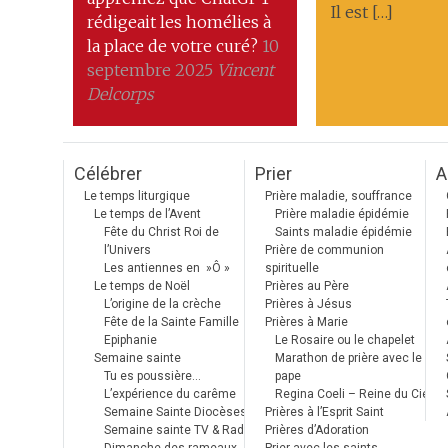
Il est […]
rédigeait les homélies à
la place de votre curé?
10
septembre 2025
Vincent
Delcorps
Célébrer
Prier
A
Le temps liturgique
Prière maladie, souffrance
Le temps de l’Avent
Prière maladie épidémie
Fête du Christ Roi de
Saints maladie épidémie
l’Univers
Prière de communion
Les antiennes en »Ô »
spirituelle
Le temps de Noël
Prières au Père
L’origine de la crèche
Prières à Jésus
Fête de la Sainte Famille
Prières à Marie
Epiphanie
Le Rosaire ou le chapelet
Semaine sainte
Marathon de prière avec le
Tu es poussière…
pape
L’expérience du carême
Regina Coeli – Reine du Ciel
Semaine Sainte Diocèses
Prières à l’Esprit Saint
Semaine sainte TV & Radio
Prières d’Adoration