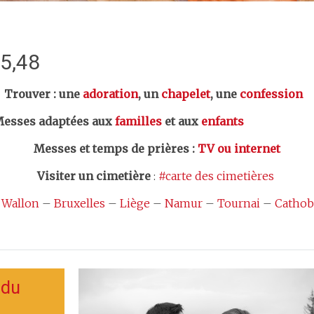
:5,48
er : une
adoration
, un
chapelet
, une
confession
esses adaptées aux
familles
et aux
enfants
Messes et temps de prières
:
TV ou internet
Visiter un cimetière
:
#carte des cimetières
 Wallon
–
Bruxelles
–
Liège
–
Namur
–
Tournai
–
Cathob
 du