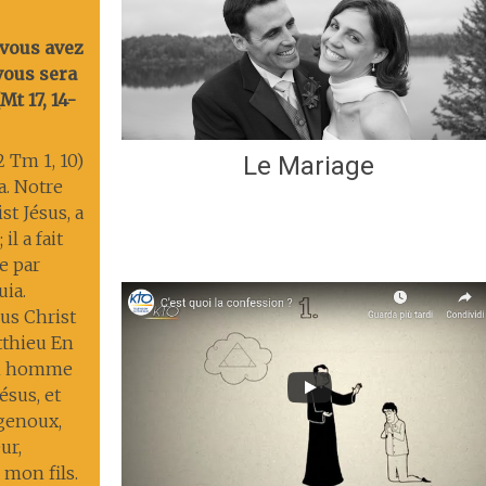
 vous avez
 vous sera
t 17, 14-
2 Tm 1, 10)
Le Mariage
ia. Notre
st Jésus, a
il a fait
ie par
uia.
us Christ
tthieu En
un homme
ésus, et
 genoux,
ur,
 mon fils.