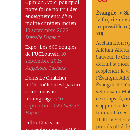
Opinion : Voici pourquoi
notre foi se nourrit des
Évangile : « Si
enseignements d’un
la foi, rien ne
moine chrétien indien
impossible » (M
10 septembre 2025
20)
Isabelle Bogaert
Acclamation : (
Expo : Les 600 bougies
Alléluia. Allélu
de l’UCLouvain
10
Sauveur, le Chri
septembre 2025
détruit la mort ; 
Angélique Tasiaux
resplendir la v
Denis Le Chatelier :
l’Évangile.Allél
« L’homélie n’est pas un
Évangile de Jés
cours, mais un
selon saint Ma
témoignage »
10
ce temps-là, 
septembre 2025
Isabelle
s'approcha de J
Bogaert
tombant à ses
il dit : « Seigne
Edito: Et si vous
prends pitié de
appreniez que ChatGPT