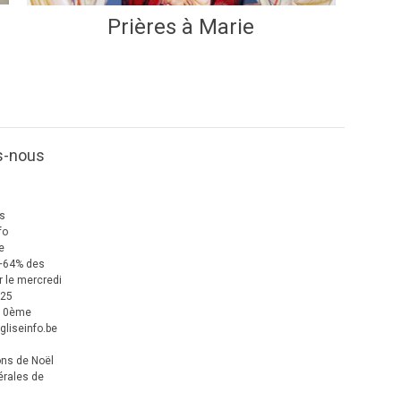
Prières à Marie
s-nous
us
fo
e
+64% des
 le mercredi
025
 10ème
gliseinfo.be
ons de Noël
érales de