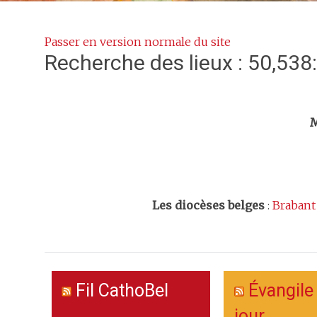
Passer en version normale du site
Recherche des lieux : 50,538
Trouv
M
Les
diocèses belges
:
Brabant
Fil CathoBel
Évangile
jour