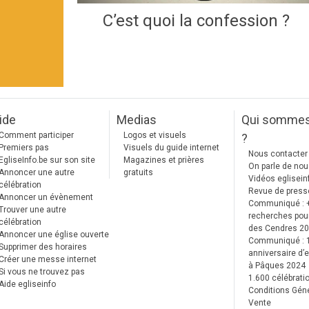
C’est quoi la confession ?
ide
Medias
Qui somme
Comment participer
Logos et visuels
?
Premiers pas
Visuels du guide internet
Nous contacter
EgliseInfo.be sur son site
Magazines et prières
On parle de no
Annoncer une autre
gratuits
Vidéos eglisein
célébration
Revue de press
Annoncer un évènement
Communiqué : 
Trouver une autre
recherches pour
célébration
des Cendres 2
Annoncer une église ouverte
Communiqué :
Supprimer des horaires
anniversaire d’e
Créer une messe internet
à Pâques 2024
Si vous ne trouvez pas
1.600 célébrati
Aide egliseinfo
Conditions Gén
Vente