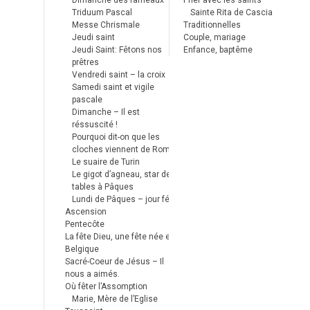
Dimanche des rameaux
Prier avec les saints
Triduum Pascal
Sainte Rita de Cascia
Messe Chrismale
Traditionnelles
Jeudi saint
Couple, mariage
Jeudi Saint: Fêtons nos
Enfance, baptême
prêtres
Vendredi saint – la croix
Samedi saint et vigile
pascale
Dimanche – Il est
réssuscité !
Pourquoi dit-on que les
cloches viennent de Rome ?
Le suaire de Turin
Le gigot d’agneau, star des
tables à Pâques
Lundi de Pâques – jour férié
Ascension
Pentecôte
La fête Dieu, une fête née en
Belgique
Sacré-Coeur de Jésus – Il
nous a aimés.
Où fêter l’Assomption
Marie, Mère de l’Eglise