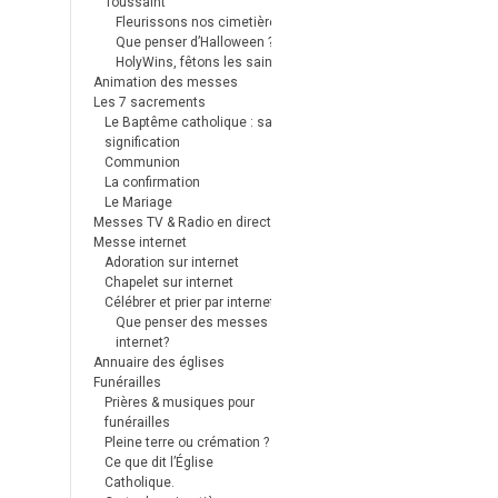
Toussaint
Fleurissons nos cimetières
Que penser d’Halloween ?
HolyWins, fêtons les saints !
Animation des messes
Les 7 sacrements
Le Baptême catholique : sa
signification
Communion
La confirmation
Le Mariage
Messes TV & Radio en direct
Messe internet
Adoration sur internet
Chapelet sur internet
Célébrer et prier par internet
Que penser des messes
internet?
Annuaire des églises
Funérailles
Prières & musiques pour
funérailles
Pleine terre ou crémation ?
Ce que dit l’Église
Catholique.