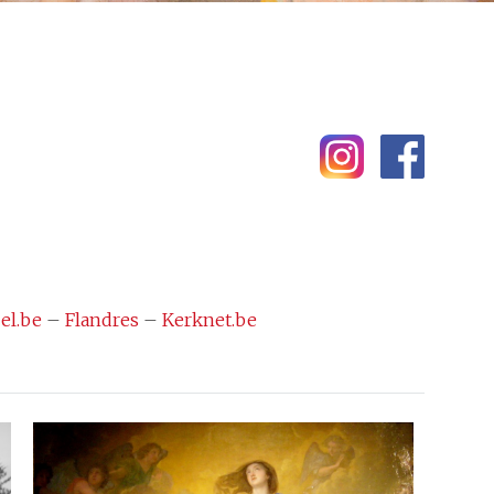
el.be
–
Flandres
–
Kerknet.be