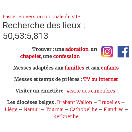
Passer en version normale du site
Recherche des lieux :
50,53:5,813
Trouver : une
adoration
, un
chapelet
, une
confession
Messes adaptées aux
familles
et aux
enfants
Messes et temps de prières
:
TV ou internet
Visiter un cimetière
:
#carte des cimetières
Les
diocèses belges
:
Brabant Wallon
–
Bruxelles
–
Liège
–
Namur
–
Tournai
–
Cathobel.be
–
Flandres
–
Kerknet.be