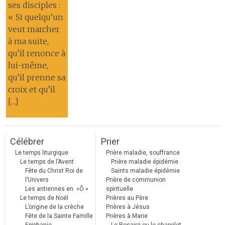
ses disciples :
« Si quelqu’un
veut marcher
à ma suite,
qu’il renonce à
lui-même,
qu’il prenne sa
croix et qu’il
[…]
Célébrer
Prier
Le temps liturgique
Prière maladie, souffrance
Le temps de l’Avent
Prière maladie épidémie
Fête du Christ Roi de
Saints maladie épidémie
l’Univers
Prière de communion
Les antiennes en »Ô »
spirituelle
Le temps de Noël
Prières au Père
L’origine de la crèche
Prières à Jésus
Fête de la Sainte Famille
Prières à Marie