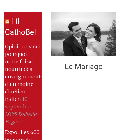
Fil
CathoBel
Opinion : Voici
pourquoi
notre foi se
Le Mariage
nourrit des
enseignements
d’un moine
chrétien
indien
10
septembre
2025
Isabelle
Bogaert
Expo : Les 600
bougies de