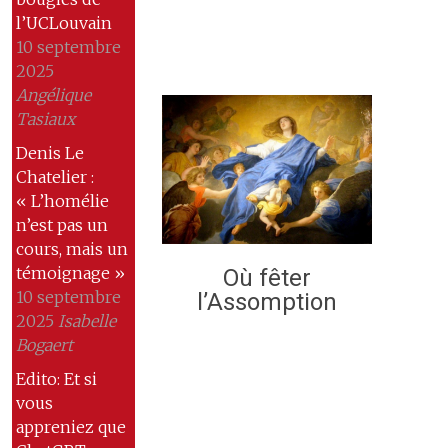
l’UCLouvain
10 septembre
2025
Angélique
Tasiaux
Denis Le
Chatelier :
« L’homélie
n’est pas un
cours, mais un
témoignage »
Où fêter
10 septembre
l’Assomption
2025
Isabelle
Bogaert
Edito: Et si
vous
appreniez que