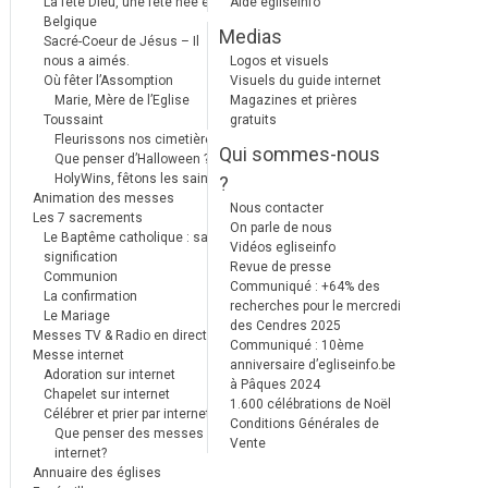
La fête Dieu, une fête née en
Aide egliseinfo
Belgique
Medias
Sacré-Coeur de Jésus – Il
nous a aimés.
Logos et visuels
Où fêter l’Assomption
Visuels du guide internet
Marie, Mère de l’Eglise
Magazines et prières
Toussaint
gratuits
Fleurissons nos cimetières
Qui sommes-nous
Que penser d’Halloween ?
HolyWins, fêtons les saints !
?
Animation des messes
Nous contacter
Les 7 sacrements
On parle de nous
Le Baptême catholique : sa
Vidéos egliseinfo
signification
Revue de presse
Communion
Communiqué : +64% des
La confirmation
recherches pour le mercredi
Le Mariage
des Cendres 2025
Messes TV & Radio en direct
Communiqué : 10ème
Messe internet
anniversaire d’egliseinfo.be
Adoration sur internet
à Pâques 2024
Chapelet sur internet
1.600 célébrations de Noël
Célébrer et prier par internet
Conditions Générales de
Que penser des messes
Vente
internet?
Annuaire des églises