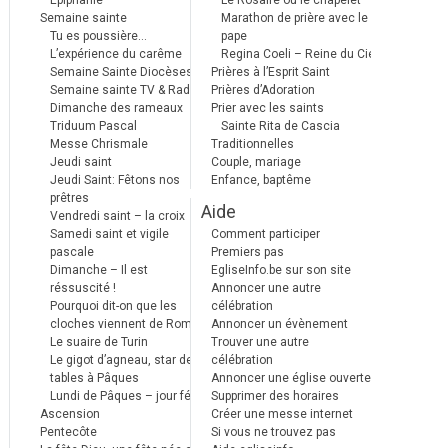
Epiphanie
Le Rosaire ou le chapelet
Semaine sainte
Marathon de prière avec le
Tu es poussière…
pape
L’expérience du carême
Regina Coeli – Reine du Ciel
Semaine Sainte Diocèses
Prières à l’Esprit Saint
Semaine sainte TV & Radio
Prières d’Adoration
Dimanche des rameaux
Prier avec les saints
Triduum Pascal
Sainte Rita de Cascia
Messe Chrismale
Traditionnelles
Jeudi saint
Couple, mariage
Jeudi Saint: Fêtons nos
Enfance, baptême
prêtres
Aide
Vendredi saint – la croix
Samedi saint et vigile
Comment participer
pascale
Premiers pas
Dimanche – Il est
EgliseInfo.be sur son site
réssuscité !
Annoncer une autre
Pourquoi dit-on que les
célébration
cloches viennent de Rome ?
Annoncer un évènement
Le suaire de Turin
Trouver une autre
Le gigot d’agneau, star des
célébration
tables à Pâques
Annoncer une église ouverte
Lundi de Pâques – jour férié
Supprimer des horaires
Ascension
Créer une messe internet
Pentecôte
Si vous ne trouvez pas