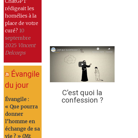
ChatGPT
rédigeait les
homélies à la
place de votre
curé?
10
septembre
2025
Vincent
Delcorps
Évangile
du jour
C’est quoi la
confession ?
Évangile :
« Que pourra
donner
l’homme en
échange de sa
vie ? » (Mt