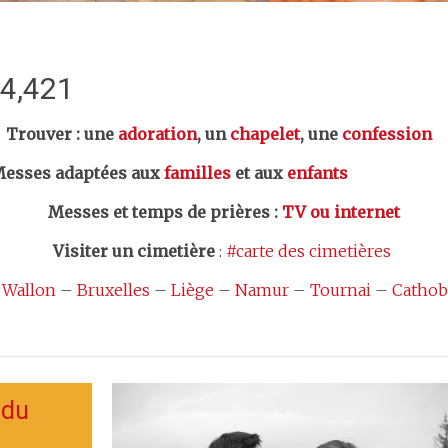
:4,421
er : une
adoration
, un
chapelet
, une
confession
esses adaptées aux
familles
et aux
enfants
Messes et temps de prières
:
TV ou internet
Visiter un cimetière
:
#carte des cimetières
 Wallon
–
Bruxelles
–
Liège
–
Namur
–
Tournai
–
Cathob
 du