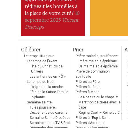
rédigeait les homélies à
la place de votre curé?
10
septembre 2025
Vincent
Delcorps
Célébrer
Prier
A
Le temps liturgique
Prière maladie, souffrance
Le temps de l’Avent
Prière maladie épidémie
Fête du Christ Roi de
Saints maladie épidémie
l’Univers
Prière de communion
Les antiennes en »Ô »
spirituelle
Le temps de Noël
Prières au Père
L’origine de la crèche
Prières à Jésus
Fête de la Sainte Famille
Prières à Marie
Epiphanie
Le Rosaire ou le chapelet
Semaine sainte
Marathon de prière avec le
Tu es poussière…
pape
L’expérience du carême
Regina Coeli – Reine du Ciel
Semaine Sainte Diocèses
Prières à l’Esprit Saint
Semaine sainte TV & Radio
Prières d’Adoration