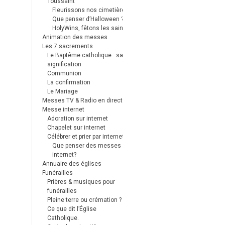
Toussaint
Fleurissons nos cimetières
Que penser d’Halloween ?
HolyWins, fêtons les saints !
Animation des messes
Les 7 sacrements
Le Baptême catholique : sa
signification
Communion
La confirmation
Le Mariage
Messes TV & Radio en direct
Messe internet
Adoration sur internet
Chapelet sur internet
Célébrer et prier par internet
Que penser des messes
internet?
Annuaire des églises
Funérailles
Prières & musiques pour
funérailles
Pleine terre ou crémation ?
Ce que dit l’Église
Catholique.