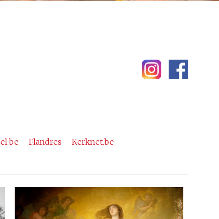
el.be
–
Flandres
–
Kerknet.be