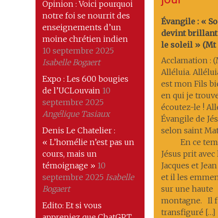
Opinion : Voici pourquoi
notre foi se nourrit des
Évangile : « S
enseignements d’un
devint brilla
moine chrétien indien
le soleil » (Mt 1
10 septembre 2025
Acclamation : (M
Isabelle Bogaert
Alléluia. Allélui
Expo : Les 600 bougies
est mon Fils b
de l’UCLouvain
10
en qui je trouve
septembre 2025
écoutez-le ! All
Angélique Tasiaux
Évangile de Jés
Denis Le Chatelier :
selon saint Ma
« L’homélie n’est pas un
En ce temp
cours, mais un
Jésus prit avec 
témoignage »
10
Jacques et Jean
septembre 2025
Isabelle
et il les emmena
Bogaert
sur une haute
montagne. Il f
Edito: Et si vous
transfiguré […]
appreniez que ChatGPT