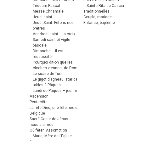
Dimanche des rameaux
Prier avec les saints
Triduum Pascal
Sainte Rita de Cascia
Messe Chrismale
Traditionnelles
Jeudi saint
Couple, mariage
Jeudi Saint: Fêtons nos
Enfance, baptême
prêtres
Vendredi saint – la croix
Samedi saint et vigile
pascale
Dimanche – Il est
réssuscité !
Pourquoi dit-on que les
cloches viennent de Rome ?
Le suaire de Turin
Le gigot d’agneau, star des
tables à Pâques
Lundi de Pâques – jour férié
Ascension
Pentecôte
La fête Dieu, une fête née en
Belgique
Sacré-Coeur de Jésus – Il
nous a aimés.
Où fêter l’Assomption
Marie, Mère de l’Eglise