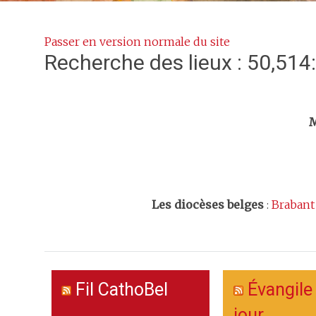
Passer en version normale du site
Recherche des lieux : 50,514
Trouv
M
Les
diocèses belges
:
Brabant
Fil CathoBel
Évangile
jour