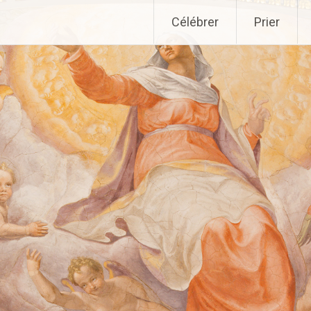
Aller
Célébrer
Prier
au
contenu
principal