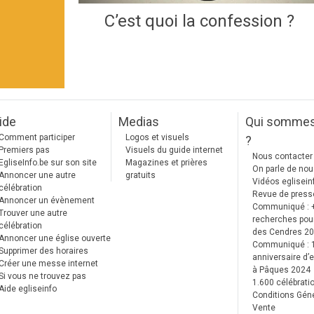
C’est quoi la confession ?
ide
Medias
Qui somme
Comment participer
Logos et visuels
?
Premiers pas
Visuels du guide internet
Nous contacter
EgliseInfo.be sur son site
Magazines et prières
On parle de no
Annoncer une autre
gratuits
Vidéos eglisein
célébration
Revue de press
Annoncer un évènement
Communiqué : 
Trouver une autre
recherches pour
célébration
des Cendres 2
Annoncer une église ouverte
Communiqué :
Supprimer des horaires
anniversaire d’e
Créer une messe internet
à Pâques 2024
Si vous ne trouvez pas
1.600 célébrati
Aide egliseinfo
Conditions Gén
Vente