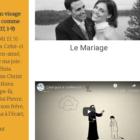
on visage
nt comme
7, 1-9)
t 17, 5)
a. Celui-ci
Le Mariage
ien-aimé,
 ma joie :
éluia.
us Christ
tthieu
s-là,
lui Pierre,
 son frère,
 à l’écart,
ut