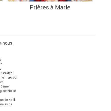
Prières à Marie
s-nous
us
fo
e
+64% des
 le mercredi
025
 10ème
gliseinfo.be
ons de Noël
érales de