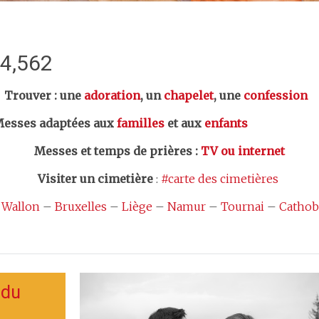
:4,562
er : une
adoration
, un
chapelet
, une
confession
esses adaptées aux
familles
et aux
enfants
Messes et temps de prières
:
TV ou internet
Visiter un cimetière
:
#carte des cimetières
 Wallon
–
Bruxelles
–
Liège
–
Namur
–
Tournai
–
Cathob
 du