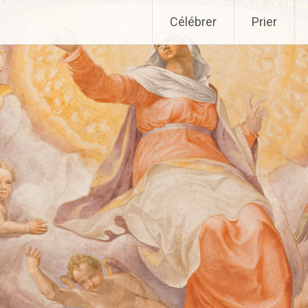
Aller
Célébrer
Prier
au
contenu
principal