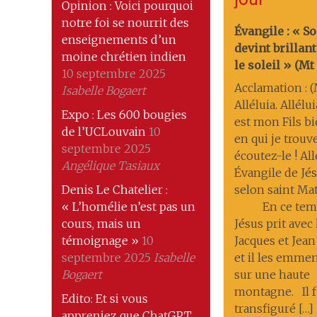
Opinion : Voici pourquoi
notre foi se nourrit des
Évangile : « S
enseignements d’un
devint brilla
moine chrétien indien
le soleil » (Mt 1
10 septembre 2025
Acclamation : (M
Isabelle Bogaert
Alléluia. Allélui
Expo : Les 600 bougies
est mon Fils b
de l’UCLouvain
10
en qui je trouve
septembre 2025
écoutez-le ! All
Angélique Tasiaux
Évangile de Jés
Denis Le Chatelier :
selon saint Ma
« L’homélie n’est pas un
En ce temp
cours, mais un
Jésus prit avec 
témoignage »
10
Jacques et Jean
septembre 2025
Isabelle
et il les emmena
Bogaert
sur une haute
montagne. Il f
Edito: Et si vous
transfiguré […]
appreniez que ChatGPT