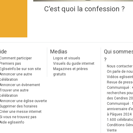
C’est quoi la confession ?
ide
Medias
Qui somme
Comment participer
Logos et visuels
?
Premiers pas
Visuels du guide internet
Nous contacter
EgliseInfo.be sur son site
Magazines et prières
On parle de no
Annoncer une autre
gratuits
Vidéos eglisein
célébration
Revue de press
Annoncer un évènement
Communiqué : 
Trouver une autre
recherches pour
célébration
des Cendres 2
Annoncer une église ouverte
Communiqué :
Supprimer des horaires
anniversaire d’e
Créer une messe internet
à Pâques 2024
Si vous ne trouvez pas
1.600 célébrati
Aide egliseinfo
Conditions Gén
Vente