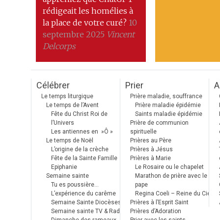
rédigeait les homélies à
la place de votre curé?
10
septembre 2025
Vincent
Delcorps
Célébrer
Prier
A
Le temps liturgique
Prière maladie, souffrance
Le temps de l’Avent
Prière maladie épidémie
Fête du Christ Roi de
Saints maladie épidémie
l’Univers
Prière de communion
Les antiennes en »Ô »
spirituelle
Le temps de Noël
Prières au Père
L’origine de la crèche
Prières à Jésus
Fête de la Sainte Famille
Prières à Marie
Epiphanie
Le Rosaire ou le chapelet
Semaine sainte
Marathon de prière avec le
Tu es poussière…
pape
L’expérience du carême
Regina Coeli – Reine du Ciel
Semaine Sainte Diocèses
Prières à l’Esprit Saint
Semaine sainte TV & Radio
Prières d’Adoration