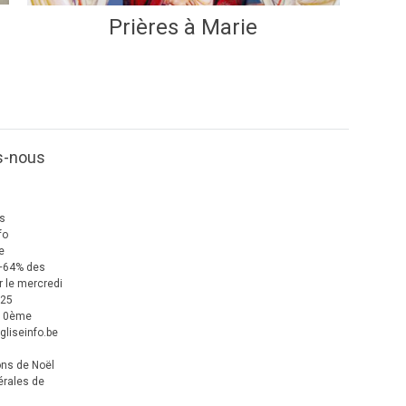
Prières à Marie
s-nous
us
fo
e
+64% des
 le mercredi
025
 10ème
gliseinfo.be
ons de Noël
érales de