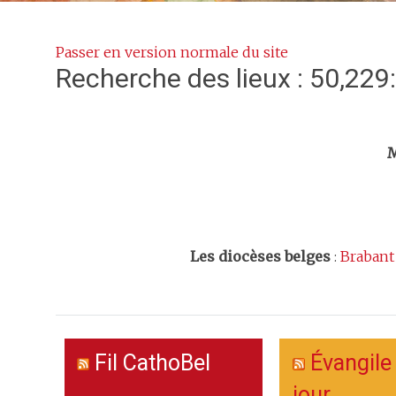
Passer en version normale du site
Recherche des lieux : 50,229
Trouv
M
Les
diocèses belges
:
Brabant
Fil CathoBel
Évangile
jour