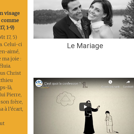
on visage
nt comme
7, 1-9)
t 17, 5)
a. Celui-ci
Le Mariage
ien-aimé,
 ma joie :
éluia.
us Christ
tthieu
s-là,
lui Pierre,
 son frère,
 à l’écart,
ut