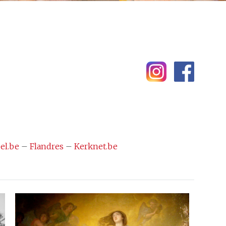
el.be
–
Flandres
–
Kerknet.be