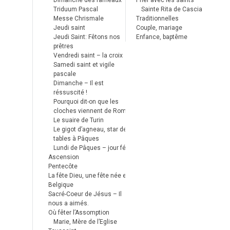
Dimanche des rameaux
Prier avec les saints
Triduum Pascal
Sainte Rita de Cascia
Messe Chrismale
Traditionnelles
Jeudi saint
Couple, mariage
Jeudi Saint: Fêtons nos
Enfance, baptême
prêtres
Vendredi saint – la croix
Samedi saint et vigile
pascale
Dimanche – Il est
réssuscité !
Pourquoi dit-on que les
cloches viennent de Rome ?
Le suaire de Turin
Le gigot d’agneau, star des
tables à Pâques
Lundi de Pâques – jour férié
Ascension
Pentecôte
La fête Dieu, une fête née en
Belgique
Sacré-Coeur de Jésus – Il
nous a aimés.
Où fêter l’Assomption
Marie, Mère de l’Eglise