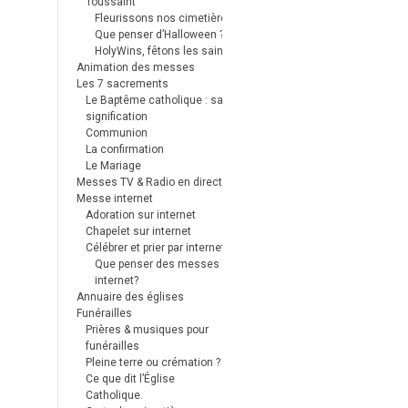
Toussaint
Fleurissons nos cimetières
Que penser d’Halloween ?
HolyWins, fêtons les saints !
Animation des messes
Les 7 sacrements
Le Baptême catholique : sa
signification
Communion
La confirmation
Le Mariage
Messes TV & Radio en direct
Messe internet
Adoration sur internet
Chapelet sur internet
Célébrer et prier par internet
Que penser des messes
internet?
Annuaire des églises
Funérailles
Prières & musiques pour
funérailles
Pleine terre ou crémation ?
Ce que dit l’Église
Catholique.