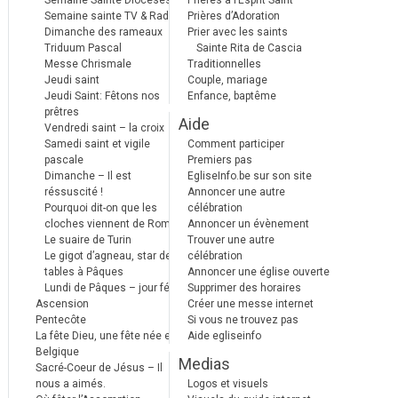
Semaine Sainte Diocèses
Prières à l’Esprit Saint
Semaine sainte TV & Radio
Prières d’Adoration
Dimanche des rameaux
Prier avec les saints
Triduum Pascal
Sainte Rita de Cascia
Messe Chrismale
Traditionnelles
Jeudi saint
Couple, mariage
Jeudi Saint: Fêtons nos
Enfance, baptême
prêtres
Aide
Vendredi saint – la croix
Samedi saint et vigile
Comment participer
pascale
Premiers pas
Dimanche – Il est
EgliseInfo.be sur son site
réssuscité !
Annoncer une autre
Pourquoi dit-on que les
célébration
cloches viennent de Rome ?
Annoncer un évènement
Le suaire de Turin
Trouver une autre
Le gigot d’agneau, star des
célébration
tables à Pâques
Annoncer une église ouverte
Lundi de Pâques – jour férié
Supprimer des horaires
Ascension
Créer une messe internet
Pentecôte
Si vous ne trouvez pas
La fête Dieu, une fête née en
Aide egliseinfo
Belgique
Medias
Sacré-Coeur de Jésus – Il
nous a aimés.
Logos et visuels