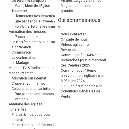
Où fêter l’Assomption
Visuels du guide internet
Marie, Mère de l’Eglise
Magazines et prières
Toussaint
gratuits
Fleurissons nos cimetières
Qui sommes-nous
Que penser d’Halloween ?
HolyWins, fêtons les saints !
?
Animation des messes
Nous contacter
Les 7 sacrements
On parle de nous
Le Baptême catholique : sa
Vidéos egliseinfo
signification
Revue de presse
Communion
Communiqué : +64% des
La confirmation
recherches pour le mercredi
Le Mariage
des Cendres 2025
Messes TV & Radio en direct
Communiqué : 10ème
Messe internet
anniversaire d’egliseinfo.be
Adoration sur internet
à Pâques 2024
Chapelet sur internet
1.600 célébrations de Noël
Célébrer et prier par internet
Conditions Générales de
Que penser des messes
Vente
internet?
Annuaire des églises
Funérailles
Prières & musiques pour
funérailles
Pleine terre ou crémation ?