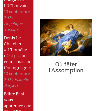
l’UCLouvain
10 septembre
2025
Angélique
Tasiaux
Denis Le
Chatelier :
« L’homélie
n’est pas un
cours, mais un
Où fêter
témoignage »
l’Assomption
10 septembre
2025
Isabelle
Bogaert
Edito: Et si
vous
appreniez que