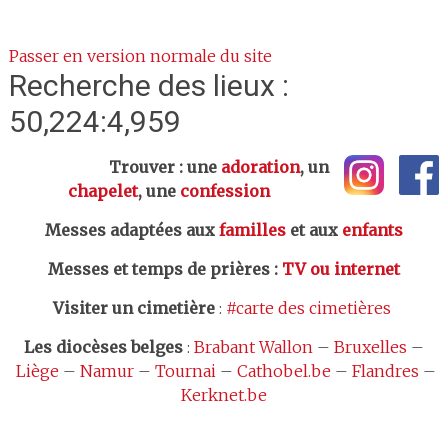
Passer en version normale du site
Recherche des lieux :
50,224:4,959
Trouver : une
adoration
, un
chapelet
, une
confession
Messes adaptées aux
familles
et aux
enfants
Messes et temps de prières
:
TV ou internet
Visiter un cimetière
:
#carte des cimetières
Les
diocèses belges
:
Brabant Wallon
–
Bruxelles
–
Liège
–
Namur
–
Tournai
–
Cathobel.be
–
Flandres
–
Kerknet.be