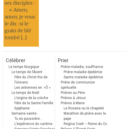
ses disciples :
« Amen,
amen, je vous
le dis : si le
grain de blé
tombé […]
Célébrer
Prier
Le temps liturgique
Prière maladie, souffrance
Le temps de l’Avent
Prière maladie épidémie
Fête du Christ Roi de
Saints maladie épidémie
l’Univers
Prière de communion
Les antiennes en »Ô »
spirituelle
Le temps de Noël
Prières au Père
L’origine de la crèche
Prières à Jésus
Fête de la Sainte Famille
Prières à Marie
Epiphanie
Le Rosaire ou le chapelet
Semaine sainte
Marathon de prière avec le
Tu es poussière…
pape
L’expérience du carême
Regina Coeli – Reine du Ciel