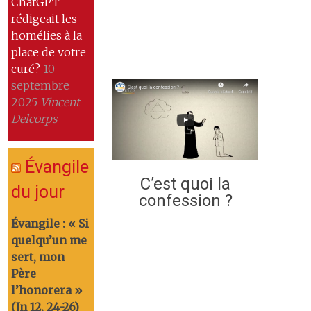
ChatGPT
rédigeait les
homélies à la
place de votre
curé?
10
septembre
2025
Vincent
Delcorps
Évangile
C’est quoi la
du jour
confession ?
Évangile : « Si
quelqu’un me
sert, mon
Père
l’honorera »
(Jn 12, 24-26)