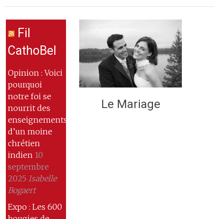
Fil
CathoBel
Opinion : Voici
pourquoi
notre foi se
Le Mariage
nourrit des
enseignements
d’un moine
chrétien
indien
10
septembre
2025
Isabelle
Bogaert
Expo : Les 600
bougies de